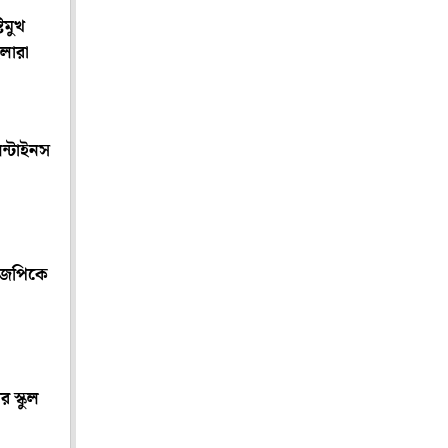
িমুখ
লারা
লেন্টাইনস
বিজেপিকে
র স্কুল