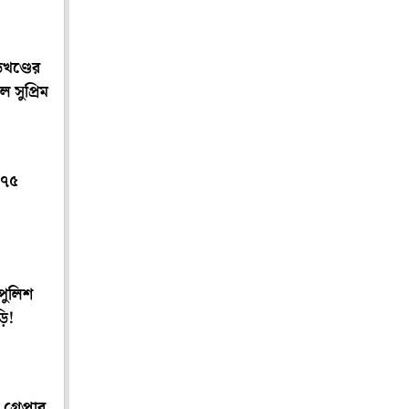
খণ্ডের
াল সুপ্রিম
 ৭৫
পুলিশ
ি!
্রেপ্তার