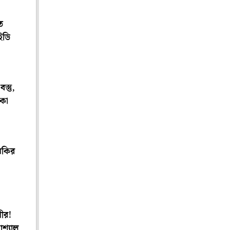
ে
 ইডি
স্তু,
াকা
ুমকির
গীর!
শ্যাল