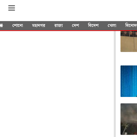
YOU 
শোনো
মহানগর
রাজ্য
দেশ
বিদেশ
খেলা
বিনোদ