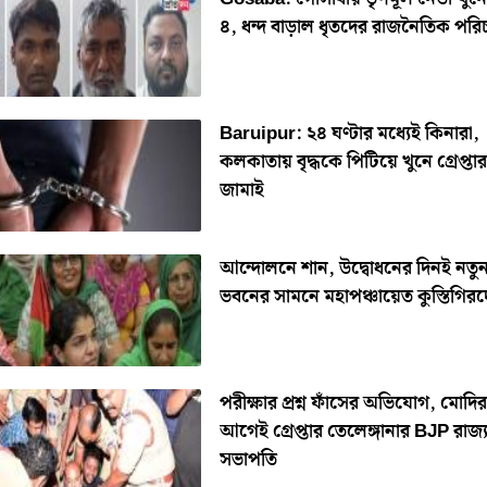
৪, ধন্দ বাড়াল ধৃতদের রাজনৈতিক পরি
Baruipur: ২৪ ঘণ্টার মধ্যেই কিনারা,
কলকাতায় বৃদ্ধকে পিটিয়ে খুনে গ্রেপ্তার 
জামাই
আন্দোলনে শান, উদ্বোধনের দিনই নতু
ভবনের সামনে মহাপঞ্চায়েত কুস্তিগির
পরীক্ষার প্রশ্ন ফাঁসের অভিযোগ, মোদ
আগেই গ্রেপ্তার তেলেঙ্গানার BJP রাজ্
সভাপতি