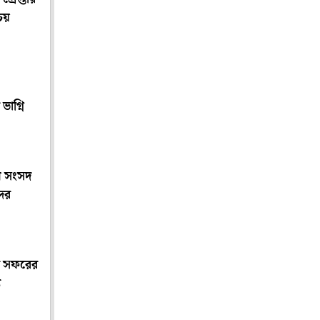
চয়
ভাগ্নি
ন সংসদ
দের
ির সফরের
য