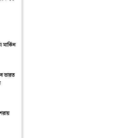
 মার্কিন
াবে ভারত
ব
েরায়