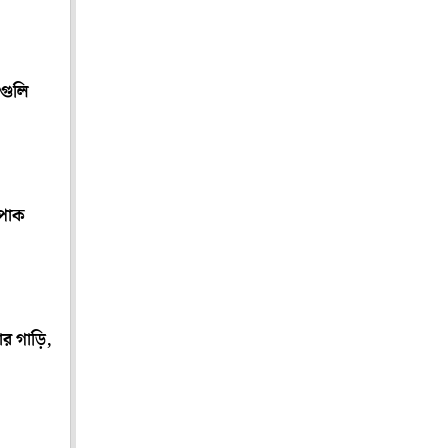
 গুলি
 পাক
ার গাড়ি,