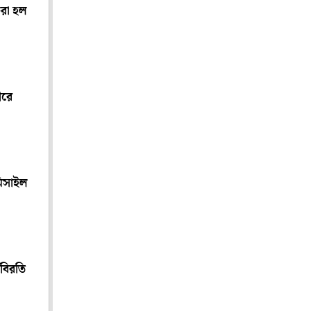
েরা হল
ীরে
মিসাইল
ষবিরতি