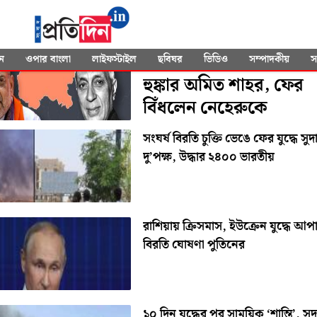
SEARCHED FOR
"Ceasefire"
‘PoK হামারা হ্যায়’, সংস
ন
ওপার বাংলা
লাইফস্টাইল
ছবিঘর
ভিডিও
সম্পাদকীয়
স
হুঙ্কার অমিত শাহর, ফের
বিঁধলেন নেহেরুকে
সংঘর্ষ বিরতি চুক্তি ভেঙে ফের যুদ্ধে সু
দু’পক্ষ, উদ্ধার ২৪০০ ভারতীয়
রাশিয়ায় ক্রিসমাস, ইউক্রেন যুদ্ধে আ
বিরতি ঘোষণা পুতিনের
১০ দিন যুদ্ধের পর সাময়িক ‘শান্তি’, সু