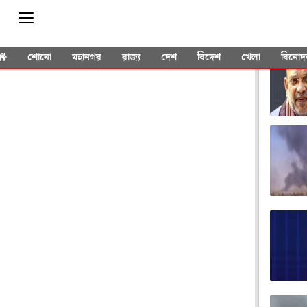
YOU 
শোনো
মহানগর
রাজ্য
দেশ
বিদেশ
খেলা
বিনোদ