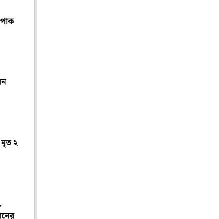
ন পাক
ান
 মৃত ২
,
তানের