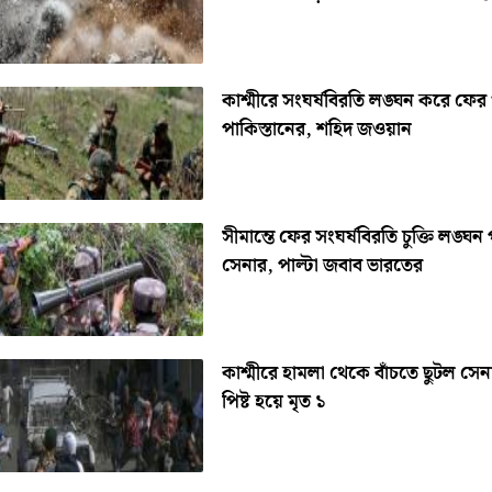
কাশ্মীরে সংঘর্ষবিরতি লঙ্ঘন করে ফের
পাকিস্তানের, শহিদ জওয়ান
সীমান্তে ফের সংঘর্ষবিরতি চুক্তি লঙ্ঘন
সেনার, পাল্টা জবাব ভারতের
কাশ্মীরে হামলা থেকে বাঁচতে ছুটল সেন
পিষ্ট হয়ে মৃত ১