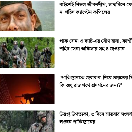
বাইশেই নিভল জীবনদীপ, জন্মদিনে ফ
না শহিদ ক্যাপ্টেন কপিলের
পাক সেনা ও ব্যাট-এর যৌথ হানা, কাশ্ম
শহিদ সেনা অফিসার-সহ ৪ জওয়ান
‘পাকিস্তানকে জবাব না দিয়ে ভারতের 
কি শুধু রাজপথে প্রদর্শনের জন্য?’
উত্তপ্ত উপত্যকা, ৩ দিনে সাতবার সংঘর্
লঙ্ঘন পাকিস্তানের