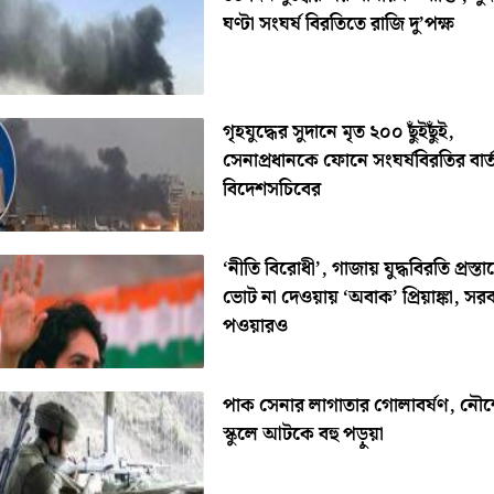
ঘণ্টা সংঘর্ষ বিরতিতে রাজি দু’পক্ষ
গৃহযুদ্ধের সুদানে মৃত ২০০ ছুঁইছুঁই,
সেনাপ্রধানকে ফোনে সংঘর্ষবিরতির বার্তা
বিদেশসচিবের
‘নীতি বিরোধী’, গাজায় যুদ্ধবিরতি প্রস্ত
ভোট না দেওয়ায় ‘অবাক’ প্রিয়াঙ্কা, সর
পওয়ারও
পাক সেনার লাগাতার গোলাবর্ষণ, নৌশ
স্কুলে আটকে বহু পড়ুয়া