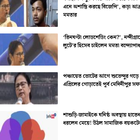
এনে অশান্তি করছে বিজেপি’, কড়া আক
মমতার
‘তিনঘণ্টা লোডশেডিং কেন?’, নন্দীগ্র
লুটে’র হিসেব চাইলেন মমতা বন্দ্যোপাধ্
পঞ্চায়েত ভোটের আগে শুভেন্দুর গড়ে
এপ্রিলের গোড়াতেই পূর্ব মেদিনীপুর স
শাশুড়ি-জামাইকে ঘনিষ্ঠ অবস্থায় হাতে
ধরলেন মেয়ে! উঠল সামাজিক বয়কটে