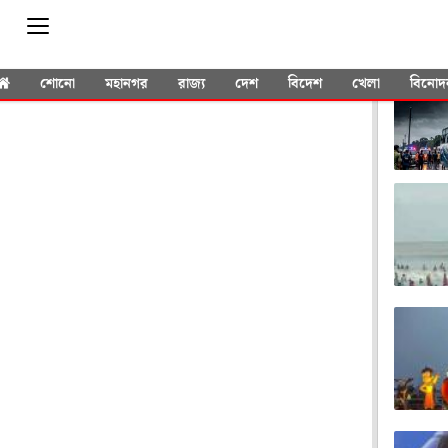
YOU 
শোনো
মহানগর
রাজ্য
দেশ
বিদেশ
খেলা
বিনোদ