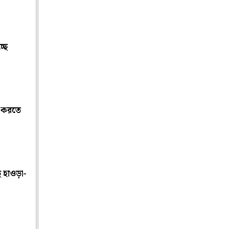
্ছে
ান করতে
 হাওড়া-