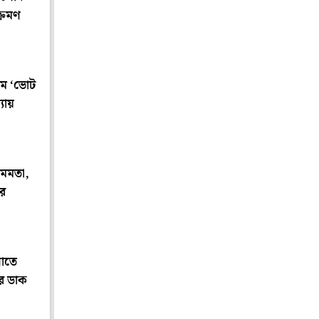
্রমণ
ামে ‘ভোট
যায়
 মমতা,
ফর
নাতে
র ডাক