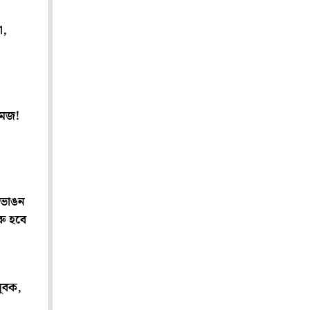
া,
মেজ!
 ভাঙন
রু হবে
যুবক,