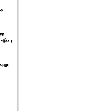
বক
্তত
পরিবার
সস্তায়