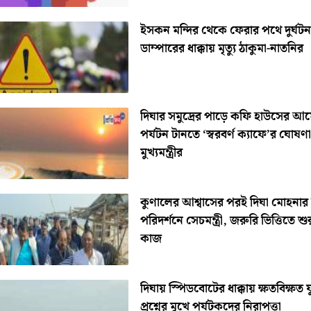
ইসকন মন্দির থেকে ফেরার পথে দুর্ঘটন
ডাম্পারের ধাক্কায় মৃত্যু ঠাকুমা-নাতনির
দিঘার সমুদ্রের পাড়ে কফি হাউসের আ
পর্যটন টানতে ‘স্বরবর্ণ ক্যাফে’র ঘোষণা
মুখ্যমন্ত্রীর
কুণালের আশ্বাসের পরই দিঘা মোহনার
পরিদর্শনে সেচমন্ত্রী, জরুরি ভিত্তিতে শু
কাজ
দিঘায় স্পিডবোটের ধাক্কায় ক্ষতবিক্ষত 
প্রশ্নের মুখে পর্যটকদের নিরাপত্তা