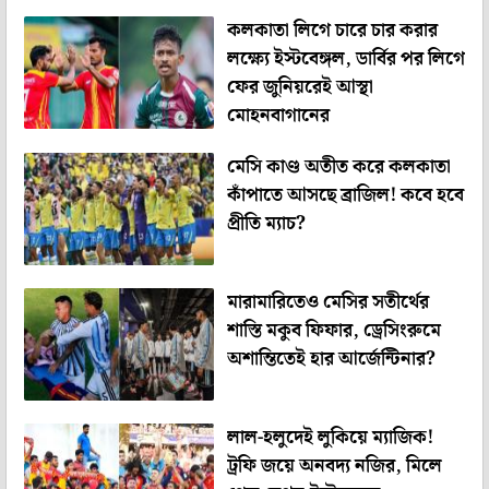
কলকাতা লিগে চারে চার করার
লক্ষ্যে ইস্টবেঙ্গল, ডার্বির পর লিগে
ফের জুনিয়রেই আস্থা
মোহনবাগানের
মেসি কাণ্ড অতীত করে কলকাতা
কাঁপাতে আসছে ব্রাজিল! কবে হবে
প্রীতি ম্যাচ?
মারামারিতেও মেসির সতীর্থের
শাস্তি মকুব ফিফার, ড্রেসিংরুমে
অশান্তিতেই হার আর্জেন্টিনার?
লাল-হলুদেই লুকিয়ে ম্যাজিক!
ট্রফি জয়ে অনবদ্য নজির, মিলে