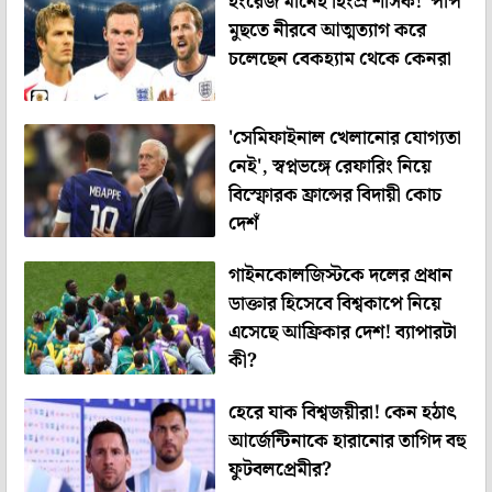
ইংরেজ মানেই হিংস্র শাসক! 'পাপ'
মুছতে নীরবে আত্মত্যাগ করে
চলেছেন বেকহ্যাম থেকে কেনরা
'সেমিফাইনাল খেলানোর যোগ্যতা
নেই', স্বপ্নভঙ্গে রেফারিং নিয়ে
বিস্ফোরক ফ্রান্সের বিদায়ী কোচ
দেশঁ
গাইনকোলজিস্টকে দলের প্রধান
ডাক্তার হিসেবে বিশ্বকাপে নিয়ে
এসেছে আফ্রিকার দেশ! ব্যাপারটা
কী?
হেরে যাক বিশ্বজয়ীরা! কেন হঠাৎ
আর্জেন্টিনাকে হারানোর তাগিদ বহু
ফুটবলপ্রেমীর?