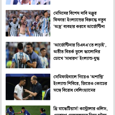
মেসিদের বিশেষ দাবি মঞ্জুর
ফিফার! ইংল্যান্ডের বিরুদ্ধে নতুন
'অস্ত্র' ব্যবহার করবে আর্জেন্টিনা
'আর্জেন্টিনার ডিএনএ'তে লড়াই',
অতীত বিতর্ক ভুলে স্কালোনির
চোখে 'সাধারণ' ইংল্যান্ড-যুদ্ধ
সেমিফাইনালে গিয়েও 'অশান্তি'
ইংল্যান্ড শিবিরে, জিতেও কোচের
সঙ্গে বিরোধ বেলিংহ্যামের
থ্রি মাস্কেটিয়ার্স! কন্ট্রোলার ওলিস,