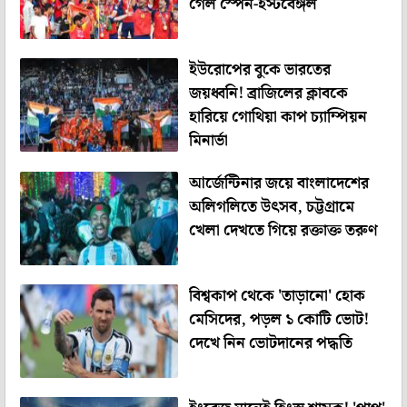
গেল স্পেন-ইস্টবেঙ্গল
ইউরোপের বুকে ভারতের
জয়ধ্বনি! ব্রাজিলের ক্লাবকে
হারিয়ে গোথিয়া কাপ চ্যাম্পিয়ন
মিনার্ভা
আর্জেন্টিনার জয়ে বাংলাদেশের
অলিগলিতে উৎসব, চট্টগ্রামে
খেলা দেখতে গিয়ে রক্তাক্ত তরুণ
বিশ্বকাপ থেকে 'তাড়ানো' হোক
মেসিদের, পড়ল ১ কোটি ভোট!
দেখে নিন ভোটদানের পদ্ধতি