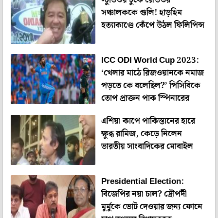
স্টুডিওয় ঢুকে রেডিওর
সঞ্চালককে গুলি! হাড়হিম
হত্যাকাণ্ডে কেঁপে উঠল ফিলিপিন্স
ICC ODI World Cup 2023:
‘খেলার মাঠে রিজওয়ানকে নমাজ
পড়তে কে বলেছিল?’ পিসিবিকে
তোপ প্রাক্তন পাক স্পিনারের
এশিয়া কাপে পাকিস্তানের হারে
ক্ষুব্ধ রামিজ, কেড়ে নিলেন
ভারতীয় সাংবাদিকের মোবাইল
Presidential Election:
বিজেপির নয়া চাল? দ্রৌপদী
মুর্মুকে ভোট দেওয়ার জন্য ফোনে