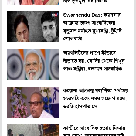
চাপ তৃণমূল বিধায়ককে
Swarnendu Das: ক্যানসার
আক্রান্ত তরুণ সাংবাদিকের
মৃত্যুতে মর্মাহত মুখ্যমন্ত্রী, টুইটে
শোকবার্তা
অ্যাথলিটদের পাশে কীভাবে
দাঁড়াতে হয়, মোদির থেকে শিখুন
পাক মন্ত্রীরা, বলছেন সাংবাদিক
করোনা আক্রান্ত মধ্যশিক্ষা পর্ষদের
সভাপতি কল্যাণময় গঙ্গোপাধ্যায়,
ভরতি হাসপাতালে
কাশ্মীরে সাংবাদিক হত্যায় নিন্দার