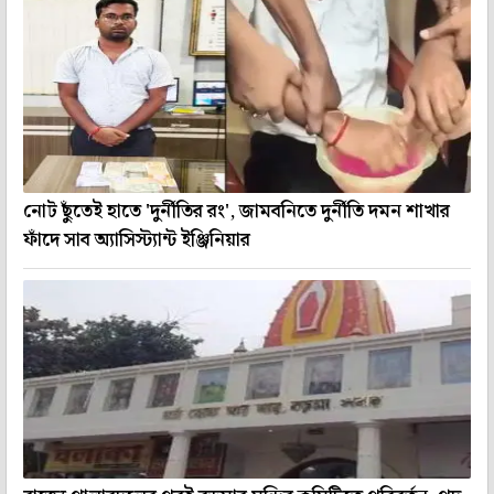
নোট ছুঁতেই হাতে 'দুর্নীতির রং', জামবনিতে দুর্নীতি দমন শাখার
ফাঁদে সাব অ্যাসিস্ট্যান্ট ইঞ্জিনিয়ার