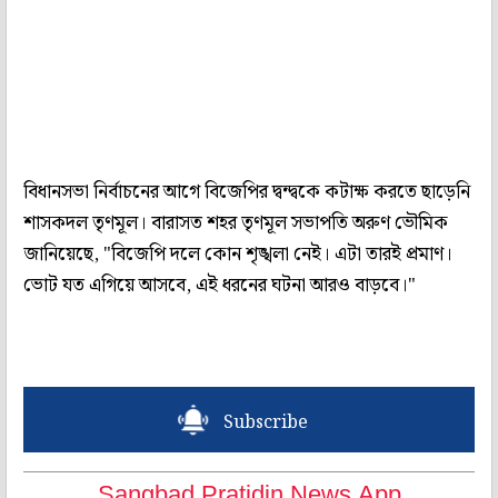
বিধানসভা নির্বাচনের আগে বিজেপির দ্বন্দ্বকে কটাক্ষ করতে ছাড়েনি
শাসকদল তৃণমূল। বারাসত শহর তৃণমূল সভাপতি অরুণ ভৌমিক
জানিয়েছে, "বিজেপি দলে কোন শৃঙ্খলা নেই। এটা তারই প্রমাণ।
ভোট যত এগিয়ে আসবে, এই ধরনের ঘটনা আরও বাড়বে।"
Subscribe
Sangbad Pratidin News App