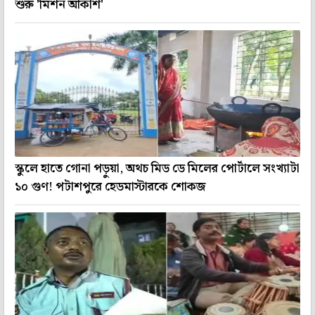
শুরু 'মিশন আকাশ'
স্কুলে হাতে গোনা পড়ুয়া, অথচ মিড ডে মিলের পোর্টালে সংখ্যাটা
১০ গুণ! পটাশপুরে হেডমাস্টারকে শোকজ