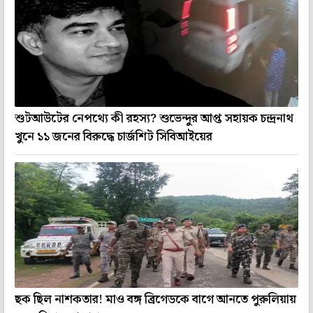
শুটআউটের নেপথ্যে কী রহস্য? শুভেন্দুর আপ্ত সহায়ক চন্দ্রনাথ
খুনে ১১ জনের বিরুদ্ধে চার্জশিট সিবিআইয়ের
ছক ছিল নাশকতার! মাও বঙ্গ ব্রিগেডকে বাগে আনতে পুরুলিয়ায়