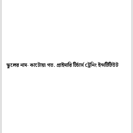
স্কুলের নাম- কাটোয়া গভ. প্রাইমারি টির্চার্স ট্রেনিং ইন্সটিটিউট