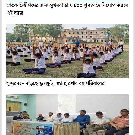
স্নাতক উত্তীর্ণদের জন্য সুখবর! প্রায় ৪০০ শূন্যপদে নিয়োগ করবে
এই ব্যাঙ্ক
সুন্দরবনে বাড়ছে স্কুলছুট, স্বপ্ন ছারখার বহু পরিবারের