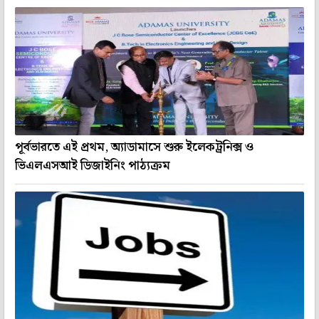
পূর্বভারতে এই প্রথম, অ্যাডামাসে শুরু ইলেকট্রনিক্স ও
ভিএলএসআই ডিজাইনিং পাঠ্যক্রম