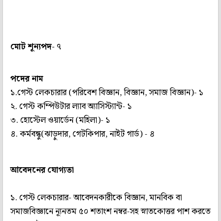
মোট শূন্যপদ-
৭
পদের নাম
১.গেস্ট লেকচারার (পরিবেশ বিজ্ঞান, বিজ্ঞান, সমাজ বিজ্ঞান)- ১
২. গেস্ট কম্পিউটার ল্যাব অ্যাসিস্ট্যান্ট- ১
৩. হোস্টেল ওয়ার্ডেন (মহিলা)- ১
৪. কর্মবন্ধু(ঝাড়ুদার, গেটকিপার, নাইট গার্ড) - ৪
আবেদনের যোগ্যতা
১. গেস্ট লেকচারার- আবেদনকারীকে বিজ্ঞান, মানবিক বা
সমাজবিজ্ঞানে ন্যূনতম ৫০ শতাংশ নম্বর-সহ স্নাতকোত্তর পাশ করতে