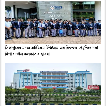
সিঙ্গাপুরের মঞ্চে আইইএম-ইউইএম-এর বিশ্বজয়, প্রযুক্তির নয়া
দিশা দেখাল কলকাতার ছাত্ররা