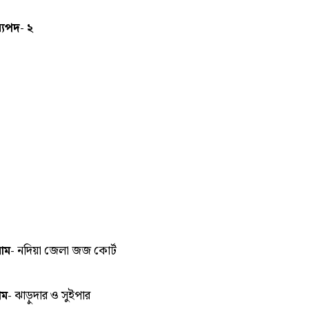
্যপদ- ২
নাম-
নদিয়া জেলা জজ কোর্ট
াম-
ঝাড়ুদার ও সুইপার