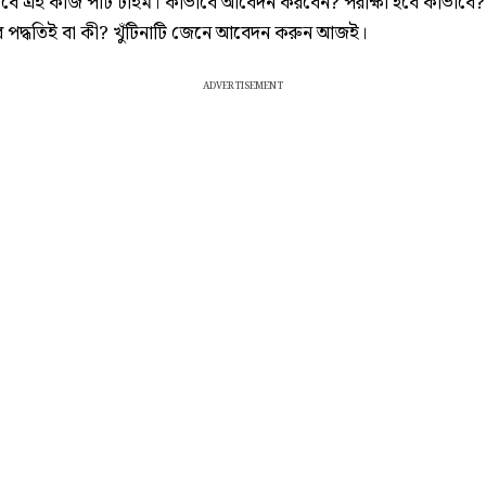
তবে এই কাজ পার্ট টাইম। কীভাবে আবেদন করবেন? পরীক্ষা হবে কীভাবে?
 পদ্ধতিই বা কী? খুঁটিনাটি জেনে আবেদন করুন আজই।
ADVERTISEMENT