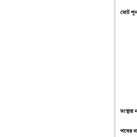
মোট শূন
সংস্থার 
পদের ন