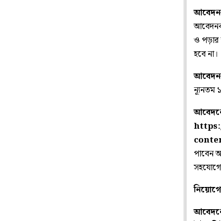
আবেদনক
আবেদনকা
ও পড়ার
হবে না।
আবেদনক
ন্যূনতম 
আবেদনে
https
conte
পাবেন আ
সহযোগে 
নিয়োগের
আবেদনে