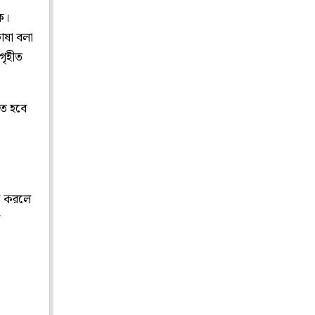
ক।
াষা বলা
গৃহীত
তে হবে
িক করলে