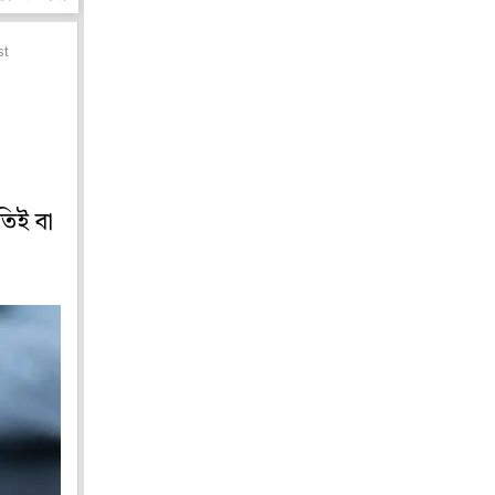
st
তিই বা