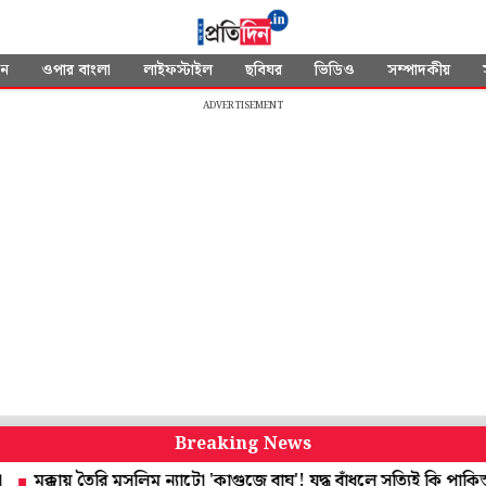
দন
ওপার বাংলা
লাইফস্টাইল
ছবিঘর
ভিডিও
সম্পাদকীয়
ADVERTISEMENT
Breaking News
কায় তৈরি মুসলিম ন্যাটো 'কাগুজে বাঘ'! যুদ্ধ বাঁধলে সত্যিই কি পাকিস্তানে স