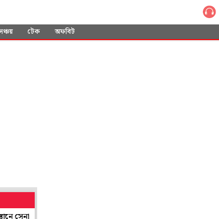
সঞ্চয়
টেক
অফবিট
েনা পাঠাবে তুরস্ক-সৌদি?
‘টোটো অবৈধ, এ বার ই-রিকশা’, ঘোষণা পরিবহণমন