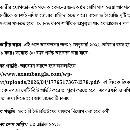
ারীর যোগ্যতা-
এই পদে আবেদনের জন্য অষ্টম শ্রেণি পাশ হওয়া আবশ্য
রীকে অবশ্যই নদিয়া জেলার বাসিন্দা হতে পারে। বাংলা ও ইংরেজি-দুটি ভ
 ক্ষমতা থাকতে হবে। কোনও রকম শারীরিক অসুস্থতা থাকবে আবেদন পত্র 
ারীর বয়স-
এই পদে আবেদনের জন্য ১ জানুয়ায়ী ২০২৬ তারিখে বয়স হ
১৮ বছর। সর্বোচ্চ ৪০ বছর পর্যন্ত আবেদন করা যাবে।
র পদ্ধতি-
আবেদন করতে হবে অফলাইনে।
://www.exambangla.com/wp-
nt/uploads/2026/04/17765173674278.pdf
- এই লিংকে ক্ল
বেদনপত্র। সেটি প্রিন্ট আউট করে তা পূরণ করতে হবে। এরপর ছবি ও নথি
তা জমা দিতে হবে আদালতের ঠিকানায়।
 পদ্ধতি-
সরাসরি ইন্টারভিউয়ের মাধ্যমে নিয়োগ করা হবে কর্মী।
র শেষ তারিখ-
৩০ এপ্রিল ২০২৬