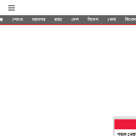
শোনো
মহানগর
রাজ্য
দেশ
বিদেশ
খেলা
বিনো
পি কর্মীকে মারধর, মাকে শ্লীলতাহানি! পুলিশের জালে তৃণমূল নেতা
মক্