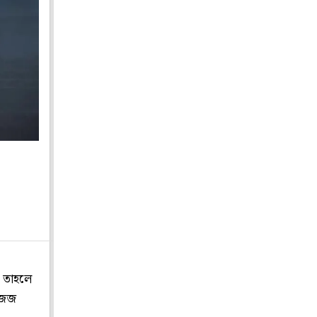
ন? তাহলে
া জজ