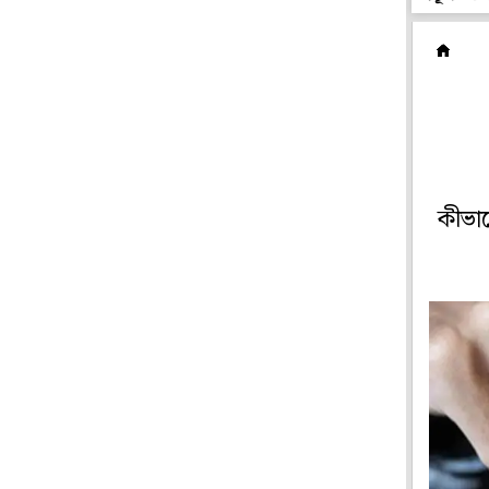
বা
কীভাব