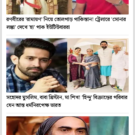
রণবীরের 'রামায়ণ' নিয়ে তোলপাড় পাকিস্তান! ট্রেলারে 'সোনার
লঙ্কা' দেখে 'হা' পাক ইউটিউবাররা
সহোদর মুসলিম, বাবা খ্রিস্টান, মা শিখ! 'হিন্দু' বিক্রান্তের পরিবার
যেন আস্ত ধর্মনিরপেক্ষ ভারত