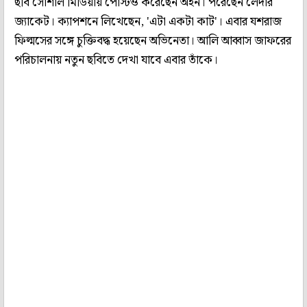
ছবি সোশাল মিডিয়ায় পোস্টও করেছেন অহন। পরেছেন লেদার
জ্যাকেট। ক্যাপশনে লিখেছেন, 'এটা একটা কাট'। এবার যশরাজ
ফিল্মসের সঙ্গে চুক্তিবদ্ধ হয়েছেন অভিনেতা। আলি আব্বাস জাফরের
পরিচালনায় নতুন ছবিতে দেখা যাবে এবার তাঁকে।