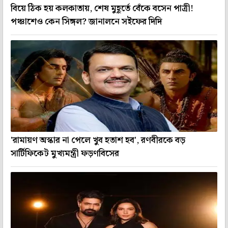
বিয়ে ঠিক হয় কলকাতায়, শেষ মুহূর্তে বেঁকে বসেন পাত্রী!
পঞ্চাশেও কেন সিঙ্গল? জানালনে সইফের দিদি
'রামায়ণ অস্কার না পেলে খুব হতাশ হব', রণবীরকে বড়
সার্টিফিকেট মুখ্যমন্ত্রী ফড়ণবিসের