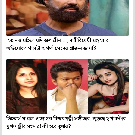
'কোনও মহিলা যদি অশালীন...', নারীবিদ্বেষী মন্তব্যের
অভিযোগে পালটা অপর্ণা সেনের প্রাক্তন জামাই
ডিভোর্স মামলা প্রত্যাহার বিজয়পত্নী সঙ্গীতার, জুড়ছে সুপারস্টার
মুখ্যমন্ত্রীর সংসার! কী হবে তৃষার?