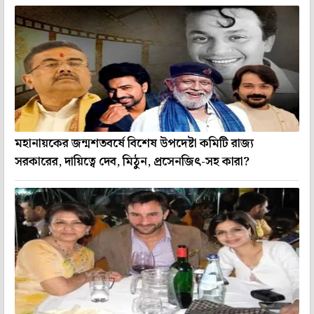
মহানায়কের জন্মশতবর্ষে বিশেষ উপদেষ্টা কমিটি রাজ্য
সরকারের, দায়িত্বে দেব, মিঠুন, প্রসেনজিৎ-সহ কারা?