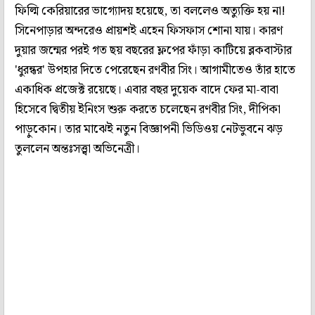
ফিল্মি কেরিয়ারের ভাগ্যোদয় হয়েছে, তা বললেও অত্যুক্তি হয় না!
সিনেপাড়ার অন্দরেও প্রায়শই এহেন ফিসফাস শোনা যায়। কারণ
দুয়ার জন্মের পরই গত ছয় বছরের ফ্লপের ফাঁড়া কাটিয়ে ব্লকবাস্টার
'ধুরন্ধর' উপহার দিতে পেরেছেন রণবীর সিং। আগামীতেও তাঁর হাতে
একাধিক প্রজেক্ট রয়েছে। এবার বছর দুয়েক বাদে ফের মা-বাবা
হিসেবে দ্বিতীয় ইনিংস শুরু করতে চলেছেন রণবীর সিং, দীপিকা
পাড়ুকোন। তার মাঝেই নতুন বিজ্ঞাপনী ভিডিওয় নেটভুবনে ঝড়
তুললেন অন্তঃসত্ত্বা অভিনেত্রী।