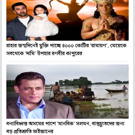
রাহার জন্মদিনেই মুক্তি পাচ্ছে ৪০০০ কোটির 'রামায়ণ', মেয়েকে
সবথেকে 'দামি' উপহার রণবীর কাপুরের
বন্যাবিধ্বস্ত অসমের পাশে 'মানবিক' সলমন, বাস্তুচ্যুতদের জন্য
বড় প্রতিশ্রুতি ভাইজানের