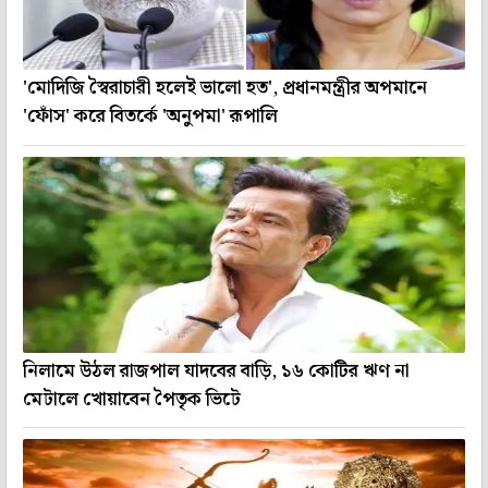
'মোদিজি স্বৈরাচারী হলেই ভালো হত', প্রধানমন্ত্রীর অপমানে
'ফোঁস' করে বিতর্কে 'অনুপমা' রূপালি
নিলামে উঠল রাজপাল যাদবের বাড়ি, ১৬ কোটির ঋণ না
মেটালে খোয়াবেন পৈতৃক ভিটে