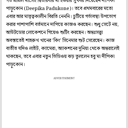
গত এপ্রিল মাসেই দ্বিতীয়বার মা হওয়ার সুখবর দিয়েছেন দীপিকা
পাড়ুকোন (Deepika Padukone)। তবে প্রথমবারের মতো
এবার আর মাতৃত্বকালীন বিরতি নেননি। চুটিয়ে গর্ভাবস্থা উপভোগ
করার পাশাপাশি বর্তমানে দাপিয়ে কাজও করছেন। শুধু সেটে নয়,
আউটডোর লোকেশনে গিয়েও শুটিং করছেন। অন্তঃসত্ত্বা
অবস্তাতেই শাহরুখ খানের 'কিং' সিনেমার শুট সেরেছেন। কাজ
ব্যতীত যদিও লাইট, ক্যামেরা, অ্যাকশনের দুনিয়া থেকে অন্তরালেই
থাকছেন, তবে এবার নতুন ভিডিওয় ঝড় তুললেন হবু মা দীপিকা
পাড়ুকোন।
ADVERTISEMENT