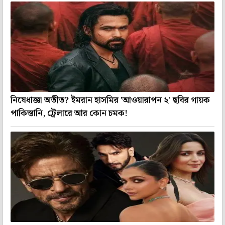
নিষেধাজ্ঞা অতীত? ইমরান হাসমির 'আওয়ারাপন ২' ছবির গায়ক
পাকিস্তানি, ট্রেলারে আর কোন চমক!