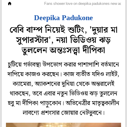
হলি বলি টলি
Fans shower love on deepika padukones new ad
Deepika Padukone
বেবি বাম্প নিয়েই শুটিং, 'দুয়ার মা
সুপারস্টার', নয়া ভিডিওয় ঝড়
তুললেন অন্তঃসত্ত্বা দীপিকা
চুটিয়ে গর্ভাবস্থা উপভোগ করার পাশাপাশি বর্তমানে
দাপিয়ে কাজও করছেন। কাজ ব্যতীত যদিও লাইট,
ক্যামেরা, অ্যাকশনের দুনিয়া থেকে অন্তরালেই
থাকছেন, তবে এবার নতুন ভিডিওয় ঝড় তুললেন
হবু মা দীপিকা পাড়ুকোন। অভিনেত্রীর মাতৃত্বকালীন
লাবণ্যে প্রশংসার জোয়ার নেটভুবনে।