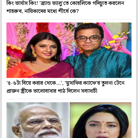
কিং ভার্সাস কিং! 'ব্র্যান্ড ভ্যালু'তে কোহলিকে গদিচ্যুত করলেন
শাহরুখ, নায়িকাদের মধ্যে শীর্ষে কে?
'৫-৬টা বিয়ে করার থেকে...', 'মুসাফির ক্যাফে'র তুলনা টেনে
প্রাক্তন স্ত্রীকে ভালোবাসার পাঠ দিলেন সব্যসাচী