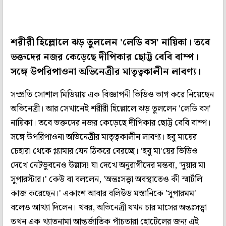
শরীরী হিল্লোলে ঝড় তুললেন 'লেডি বস' নায়িকা। তবে
ভক্তদের নজর কেড়েছে দীপিকার ছোট্ট বেবি বাম্প।
সঙ্গে উপরিপাওনা অভিনেত্রীর মাতৃত্বকালীন লাবণ্য।
সম্প্রতি সোশাল মিডিয়ায় এক বিজ্ঞাপনী ভিডিও ভাগ করে নিয়েছেন
অভিনেত্রী। আর সেখানেই শরীরী হিল্লোলে ঝড় তুললেন 'লেডি বস'
নায়িকা। তবে ভক্তদের নজর কেড়েছে দীপিকার ছোট্ট বেবি বাম্প।
সঙ্গে উপরিপাওনা অভিনেত্রীর মাতৃত্বকালীন লাবণ্য। হবু মায়ের
চেহারা থেকে গ্ল্যামার যেন ঠিকরে বেরচ্ছে। 'হবু মা'য়ের ভিডিও
দেখে নেটভুবনেও উল্লাস! যা দেখে অনুরাগীদের মন্তব্য, 'দুয়ার মা
সুপারস্টার।' কেউ বা বললেন, 'অন্তঃসত্ত্বা অবস্থাতেও কী স্মার্টলি
কাজ করেছেন।' একাংশ আবার বলিউড মস্তানিকে 'সুপারমম'
বলেও আখ্যা দিলেন। খবর, অভিনেত্রী যখন চার মাসের অন্তঃসত্ত্বা
তখন এক খ্যাতনামা আন্তর্জাতিক পাঁচতারা হোটেলের জন্য এই