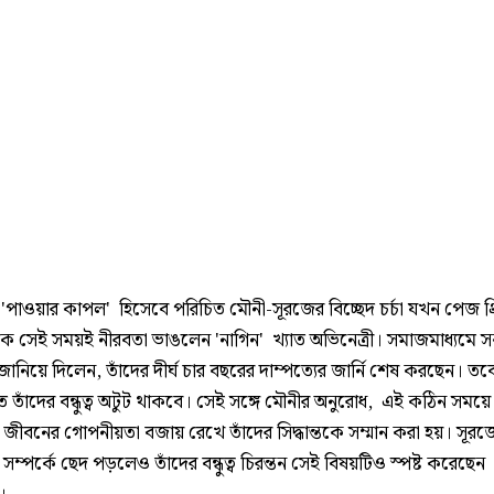
্রির 'পাওয়ার কাপল' হিসেবে পরিচিত মৌনী-সূরজের বিচ্ছেদ চর্চা যখন পেজ থ্
ক সেই সময়ই নীরবতা ভাঙলেন 'নাগিন' খ্যাত অভিনেত্রী। সমাজমাধ্যমে
জানিয়ে দিলেন, তাঁদের দীর্ঘ চার বছরের দাম্পত্যের জার্নি শেষ করছেন। তব
 তাঁদের বন্ধুত্ব অটুট থাকবে। সেই সঙ্গে মৌনীর অনুরোধ, এই কঠিন সময়ে
ত জীবনের গোপনীয়তা বজায় রেখে তাঁদের সিদ্ধান্তকে সম্মান করা হয়। সূরজে
সম্পর্কে ছেদ পড়লেও তাঁদের বন্ধুত্ব চিরন্তন সেই বিষয়টিও স্পষ্ট করেছেন