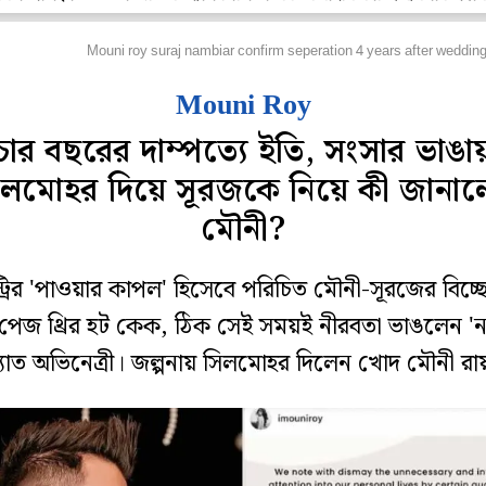
লি বলি টলি
Mouni roy suraj nambiar confirm seperation 4 years after weddin
Mouni Roy
চার বছরের দাম্পত্যে ইতি, সংসার ভাঙা
িলমোহর দিয়ে সূরজকে নিয়ে কী জানাল
মৌনী?
স্ট্রির 'পাওয়ার কাপল' হিসেবে পরিচিত মৌনী-সূরজের বিচ্ছেদ
পেজ থ্রির হট কেক, ঠিক সেই সময়ই নীরবতা ভাঙলেন 'ন
্যাত অভিনেত্রী। জল্পনায় সিলমোহর দিলেন খোদ মৌনী রা