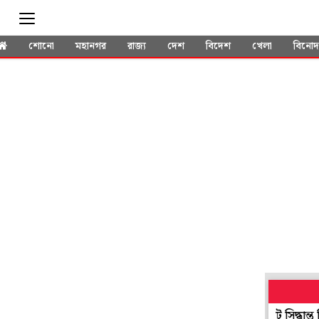
শোনো
মহানগর
রাজ্য
দেশ
বিদেশ
খেলা
বিনো
েহাল টিম ইন্ডিয়া, এর মধ্যেই জোড়া টেস্ট নিয়ে বিরাট সিদ্ধান্ত নিল শ্রীলঙ