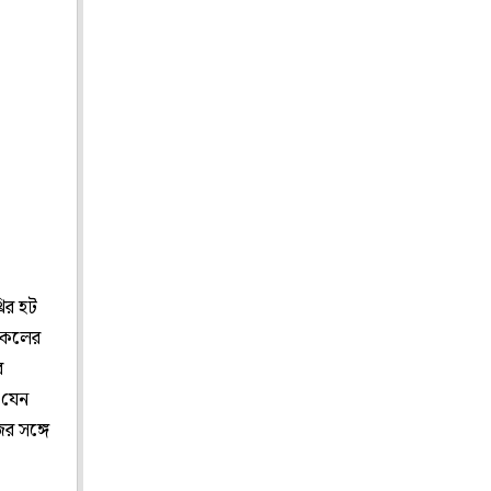
রির হট
 সকলের
ে
 যেন
র সঙ্গে