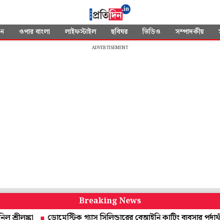
দন
ওপার বাংলা
লাইফস্টাইল
ছবিঘর
ভিডিও
সম্পাদকীয়
ADVERTISEMENT
Breaking News
্কা
ডোমেস্টিক গ্যাস সিলিন্ডারের বেআইনি কাটিং ব্যবসার পর্দাফাঁস বর্ধমান