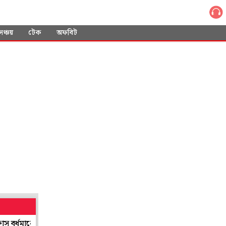
সঞ্চয়
টেক
অফবিট
ে! গ্রেপ্তার কারবারি
'ফকল্যান্ড আমাদের', গর্জে উঠেছিলেন মেসিরা, ইং