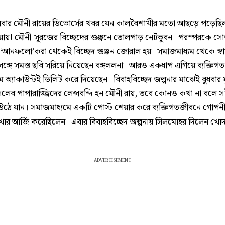
লবার মৌনী রায়ের ডিভোর্সের খবর যেন কালবৈশাখীর মতো আছড়ে পড়েছি
িয়ায়! মৌনী-সূরজের বিচ্ছেদের গুঞ্জনে তোলপাড় নেটভুবন। পরস্পরকে স
 ‘আনফলো’করা থেকেই বিচ্ছেদ গুঞ্জন জোরাল হয়। সমাজমাধ্যম থেকে স্বা
সঙ্গে সমস্ত ছবি সরিয়ে নিয়েছেন বঙ্গললনা। আরও একধাপ এগিয়ে ব্যক্তিগত
রাম অ্যাকাউন্টই ডিলিট করে দিয়েছেন। বিবাহবিচ্ছেদ জল্পনার মাঝেই বুধবার ম
 সেলেব পাপারাজ্জিদের লেন্সবন্দি হন মৌনী রায়, তবে কোনও কথা না বলে স
 উঠে যান। সমাজমাধ্যমে একটি পোস্ট শেয়ার করে ব্যক্তিগতজীবনে গোপন
খার আর্জি করেছিলেন। এবার বিবাহবিচ্ছেদ জল্পনায় সিলমোহর দিলেন খো
ADVERTISEMENT