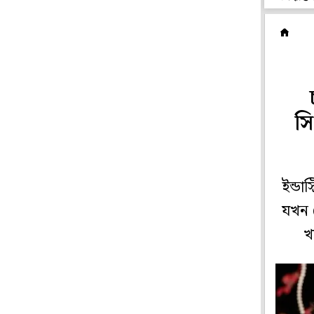
হ
স
ইন্ডা
যখন 
খ