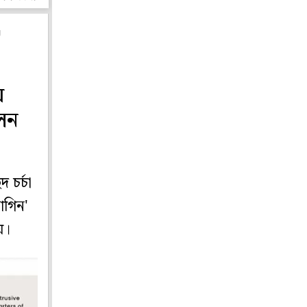
g
য়
েন
 চর্চা
াগিন'
য়।