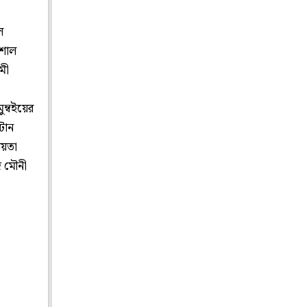
ল
োশাল
মী
ুম্বইয়ের
টান
ীয়তা
দ মৌনী