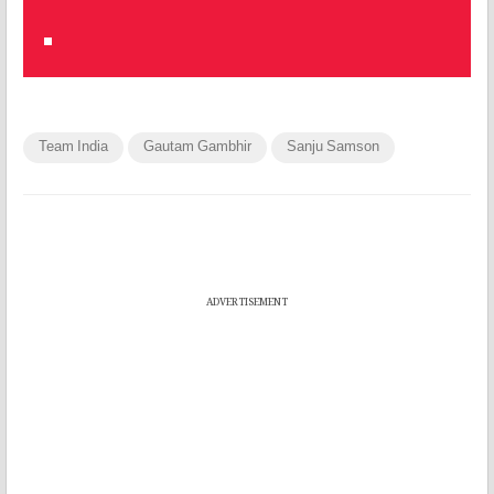
Team India
Gautam Gambhir
Sanju Samson
ADVERTISEMENT