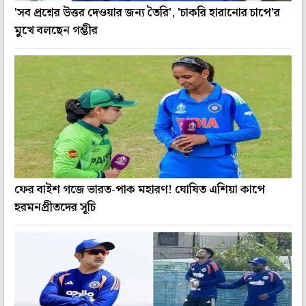
'সব প্রশ্নের উত্তর দেওয়ার জন্য তৈরি', 'চাকরি হারানোর চাপে'র
মুখে বলছেন গম্ভীর
ফের বাইশ গজে ভারত-পাক মহারণ! ঘোষিত এশিয়া কাপে
হরমনপ্রীতদের সূচি