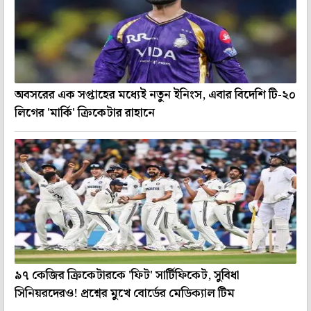
অবসরের এক সপ্তাহের মধ্যেই নতুন ইনিংস, এবার বিদেশি টি-২০
লিগের 'মার্কি' ক্রিকেটার রাহানে
৯৭ কেজির ক্রিকেটারকে 'ফিট' সার্টিফিকেট, সুবিধা
সিনিয়রদেরও! প্রশ্নের মুখে বোর্ডের মেডিক্যাল টিম