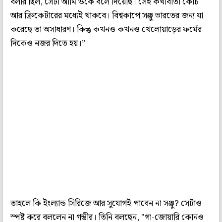
বলার ছিল, সেটা আমি ওকে বলে দিয়েছি। সেই কথাবার্তা কোচ
আর ক্রিকেটারের মধ্যেই থাকবে। বিশ্বকাপে সঞ্জু ভারতের জন্য যা
করেছে তা অসাধারণ। কিন্তু কখনও কখনও খেলোয়াড়ের ফর্মের
দিকেও নজর দিতে হয়।”
তাহলে কি ইংল্যান্ড সিরিজে আর সুযোগই পাবেন না সঞ্জু? সেটাও
স্পষ্ট করে বললেন না গম্ভীর। তিনি বলছেন, "গা-জোয়ারি কোনও