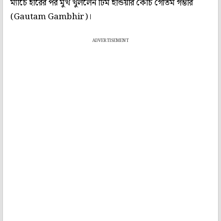
ম্যাচে হারের পর মুখ খুললেন টিম ইন্ডিয়ার কোচ গৌতম গম্ভীর
(Gautam Gambhir)।
ADVERTISEMENT