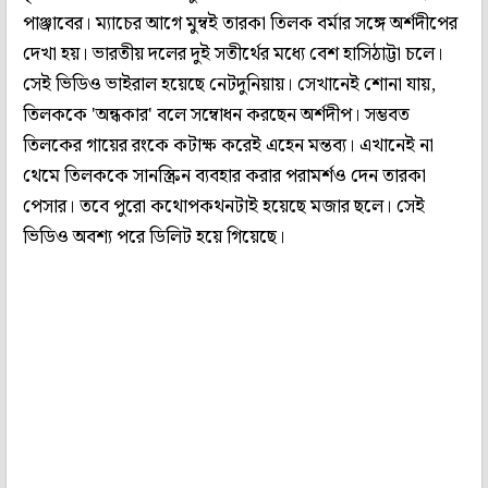
পাঞ্জাবের। ম্যাচের আগে মুম্বই তারকা তিলক বর্মার সঙ্গে অর্শদীপের
দেখা হয়। ভারতীয় দলের দুই সতীর্থের মধ্যে বেশ হাসিঠাট্টা চলে।
সেই ভিডিও ভাইরাল হয়েছে নেটদুনিয়ায়। সেখানেই শোনা যায়,
তিলককে 'অন্ধকার' বলে সম্বোধন করছেন অর্শদীপ। সম্ভবত
তিলকের গায়ের রংকে কটাক্ষ করেই এহেন মন্তব্য। এখানেই না
থেমে তিলককে সানস্ক্রিন ব্যবহার করার পরামর্শও দেন তারকা
পেসার। তবে পুরো কথোপকথনটাই হয়েছে মজার ছলে। সেই
ভিডিও অবশ্য পরে ডিলিট হয়ে গিয়েছে।