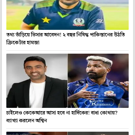
তথ্য ভাঁড়িয়ে ভিসার আবেদন! ২ বছর নিষিদ্ধ পাকিস্তানের উঠতি
ক্রিকেটার হামজা
চাইলেও কেকেআরে আসা হবে না হার্দিকের! বাধা কোথায়?
ব্যাখ্যা করলেন অশ্বিন