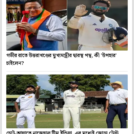
গভীর রাতে উত্তরাখণ্ডের মুখ্যমন্ত্রীর দ্বারস্থ পন্থ, কী 'উপহার'
চাইলেন?
চোট-আঘাতে নাজেহাল টিম ইন্ডিয়া, এর মধ্যেই জোড়া টেস্ট