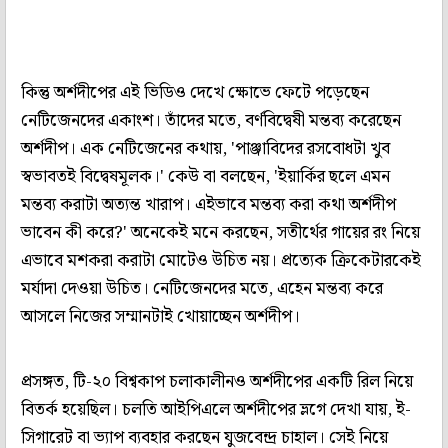
কিন্তু অর্শদীপের এই ভিডিও দেখে ক্ষোভে ফেটে পড়েছেন
নেটিজেনদের একাংশ। তাঁদের মতে, বর্ণবিদ্বেষী মন্তব্য করেছেন
অর্শদীপ। এক নেটিজেনের কথায়, 'পাঞ্জাবিদের রসবোধটা খুব
স্বভাবতই বিদ্বেষমূলক।' কেউ বা বলছেন, 'ইয়ার্কির ছলে এমন
মন্তব্য করাটা অত্যন্ত খারাপ। এইভাবে মন্তব্য করা কথা অর্শদীপ
ভাবেন কী করে?' অনেকেই মনে করছেন, সতীর্থের গায়ের রং নিয়ে
এভাবে মশকরা করাটা মোটেও উচিত নয়। প্রত্যেক ক্রিকেটারকেই
মর্যাদা দেওয়া উচিত। নেটিজেনদের মতে, এহেন মন্তব্য করে
আসলে নিজের সম্মানটাই খোয়াচ্ছেন অর্শদীপ।
প্রসঙ্গত, টি-২০ বিশ্বকাপ চলাকালীনও অর্শদীপের একটি রিল নিয়ে
বিতর্ক হয়েছিল। চলতি আইপিএলে অর্শদীপের ভ্লগে দেখা যায়, ই-
সিগারেট বা ভ্যাপ ব্যবহার করছেন যুজবেন্দ্র চাহাল। সেই নিয়ে