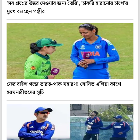
'সব প্রশ্নের উত্তর দেওয়ার জন্য তৈরি', 'চাকরি হারানোর চাপে'র
মুখে বলছেন গম্ভীর
ফের বাইশ গজে ভারত-পাক মহারণ! ঘোষিত এশিয়া কাপে
হরমনপ্রীতদের সূচি