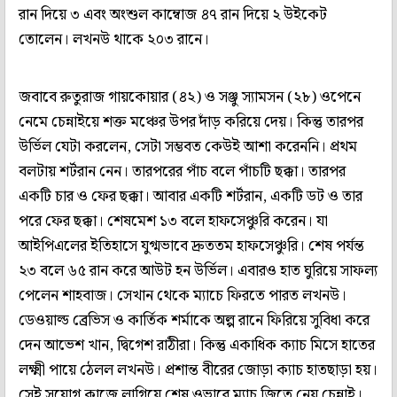
রান দিয়ে ৩ এবং অংশুল কাম্বোজ ৪৭ রান দিয়ে ২ উইকেট
তোলেন। লখনউ থাকে ২০৩ রানে।
জবাবে রুতুরাজ গায়কোয়ার (৪২) ও সঞ্জু স্যামসন (২৮) ওপেনে
নেমে চেন্নাইয়ে শক্ত মঞ্চের উপর দাঁড় করিয়ে দেয়। কিন্তু তারপর
উর্ভিল যেটা করলেন, সেটা সম্ভবত কেউই আশা করেননি। প্রথম
বলটায় শর্টরান নেন। তারপরের পাঁচ বলে পাঁচটি ছক্কা। তারপর
একটি চার ও ফের ছক্কা। আবার একটি শর্টরান, একটি ডট ও তার
পরে ফের ছক্কা। শেষমেশ ১৩ বলে হাফসেঞ্চুরি করেন। যা
আইপিএলের ইতিহাসে যুগ্মভাবে দ্রুততম হাফসেঞ্চুরি। শেষ পর্যন্ত
২৩ বলে ৬৫ রান করে আউট হন উর্ভিল। এবারও হাত ঘুরিয়ে সাফল্য
পেলেন শাহবাজ। সেখান থেকে ম্যাচে ফিরতে পারত লখনউ।
ডেওয়াল্ড ব্রেভিস ও কার্তিক শর্মাকে অল্প রানে ফিরিয়ে সুবিধা করে
দেন আভেশ খান, দ্বিগেশ রাঠীরা। কিন্তু একাধিক ক্যাচ মিসে হাতের
লক্ষ্মী পায়ে ঠেলল লখনউ। প্রশান্ত বীরের জোড়া ক্যাচ হাতছাড়া হয়।
সেই সুযোগ কাজে লাগিয়ে শেষ ওভারে ম্যাচ জিতে নেয় চেন্নাই।