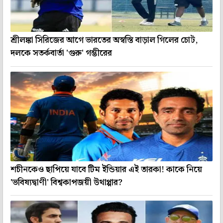
শ্রীলঙ্কা সিরিজের আগে ভারতের অস্বস্তি বাড়াল গিলের চোট,
দলকে সতর্কবার্তা 'গুরু' গম্ভীরের
শচীনকেও ছাপিয়ে যাবে টিম ইন্ডিয়ার এই তারকা! কাকে নিয়ে
'ভবিষ্যদ্বাণী' বিশ্বকাপজয়ী উথাপ্পার?