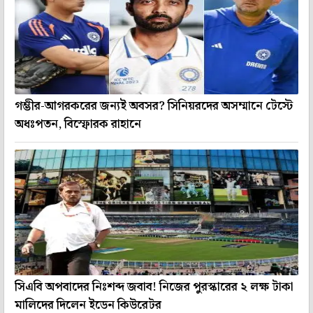
গম্ভীর-আগরকরের জন্যই অবসর? সিনিয়রদের অসম্মানে টেস্টে
অধঃপতন, বিস্ফোরক রাহানে
সিএবি অপবাদের নিঃশব্দ জবাব! নিজের পুরস্কারের ২ লক্ষ টাকা
মালিদের দিলেন ইডেন কিউরেটর