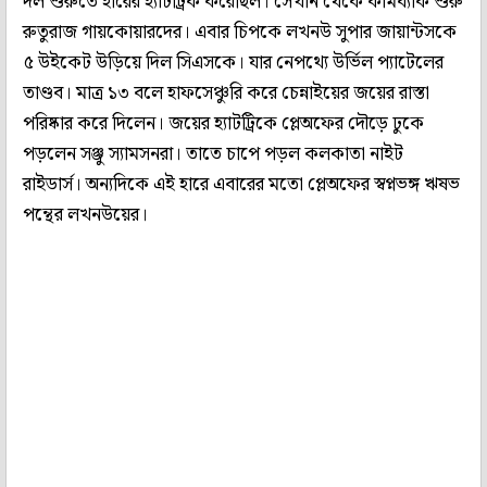
দল শুরুতে হারের হ্যাটট্রিক করেছিল। সেখান থেকে কামব্যাক শুরু
রুতুরাজ গায়কোয়ারদের। এবার চিপকে লখনউ সুপার জায়ান্টসকে
৫ উইকেট উড়িয়ে দিল সিএসকে। যার নেপথ্যে উর্ভিল প্যাটেলের
তাণ্ডব। মাত্র ১৩ বলে হাফসেঞ্চুরি করে চেন্নাইয়ের জয়ের রাস্তা
পরিষ্কার করে দিলেন। জয়ের হ্যাটট্রিকে প্লেঅফের দৌড়ে ঢুকে
পড়লেন সঞ্জু স্যামসনরা। তাতে চাপে পড়ল কলকাতা নাইট
রাইডার্স। অন্যদিকে এই হারে এবারের মতো প্লেঅফের স্বপ্নভঙ্গ ঋষভ
পন্থের লখনউয়ের।