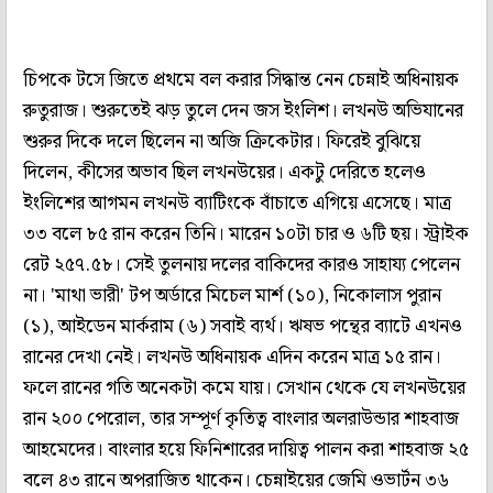
চিপকে টসে জিতে প্রথমে বল করার সিদ্ধান্ত নেন চেন্নাই অধিনায়ক
রুতুরাজ। শুরুতেই ঝড় তুলে দেন জস ইংলিশ। লখনউ অভিযানের
শুরুর দিকে দলে ছিলেন না অজি ক্রিকেটার। ফিরেই বুঝিয়ে
দিলেন, কীসের অভাব ছিল লখনউয়ের। একটু দেরিতে হলেও
ইংলিশের আগমন লখনউ ব্যাটিংকে বাঁচাতে এগিয়ে এসেছে। মাত্র
৩৩ বলে ৮৫ রান করেন তিনি। মারেন ১০টা চার ও ৬টি ছয়। স্ট্রাইক
রেট ২৫৭.৫৮। সেই তুলনায় দলের বাকিদের কারও সাহায্য পেলেন
না। 'মাথা ভারী' টপ অর্ডারে মিচেল মার্শ (১০), নিকোলাস পুরান
(১), আইডেন মার্করাম (৬) সবাই ব্যর্থ। ঋষভ পন্থের ব্যাটে এখনও
রানের দেখা নেই। লখনউ অধিনায়ক এদিন করেন মাত্র ১৫ রান।
ফলে রানের গতি অনেকটা কমে যায়। সেখান থেকে যে লখনউয়ের
রান ২০০ পেরোল, তার সম্পূর্ণ কৃতিত্ব বাংলার অলরাউন্ডার শাহবাজ
আহমেদের। বাংলার হয়ে ফিনিশারের দায়িত্ব পালন করা শাহবাজ ২৫
বলে ৪৩ রানে অপরাজিত থাকেন। চেন্নাইয়ের জেমি ওভার্টন ৩৬