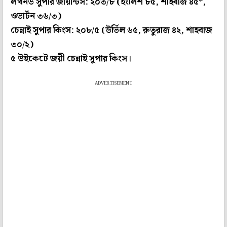
লখনউ সুপার জায়ান্টস: ২০৩/৮ (ইংলিশ ৮৫, শাহবাজ ৪৫*,
ওভার্টন ৩৬/৩)
চেন্নাই সুপার কিংস: ২০৮/৫ (উর্ভিল ৬৫, রুতুরাজ ৪২, শাহবাজ
৩০/২)
৫ উইকেটে জয়ী চেন্নাই সুপার কিংস।
ADVERTISEMENT