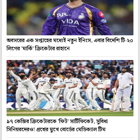
অবসরের এক সপ্তাহের মধ্যেই নতুন ইনিংস, এবার বিদেশি টি-২০
লিগের 'মার্কি' ক্রিকেটার রাহানে
৯৭ কেজির ক্রিকেটারকে 'ফিট' সার্টিফিকেট, সুবিধা
সিনিয়রদেরও! প্রশ্নের মুখে বোর্ডের মেডিক্যাল টিম