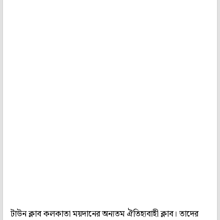
টাউন ক্লাব কলকাতা ময়দানের অন্যতম ঐতিহ্যবাহী ক্লাব। তাদের