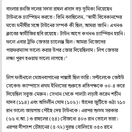
বাংলার রনজি দলের সদস্য রাহুল প্রসাদ বড় ভূমিকা নিয়েছেন
টাউনকে চ্যাম্পিয়ন করতে। তিনি বলছিলেন, "স্বামী বিবেকানন্দের
মতো মনীষীর সঙ্গে টাউনের সম্পর্ক কী ছিল, আমরা জানি। এখনও
ক্লাবের স্বামীজির ছবি রয়েছে। টাউন আগে কখনও চ্যাম্পিয়ন হয়নি।
ফলে এবার ট্রফি জেতার চ্যালেঞ্জ ছিল। আমরা নিজেদের
পারফরম্যান্স ভালো করার উপর জোর দিয়েছিলাম। লিগ জেতার
লক্ষ্য পূরণ হওয়ায় ভালো লাগছে।"
লিগ ফাইনালে মোহনবাগানের পাল্লাই ছিল ভারি। সল্টলেকে জেইউ
সেকেন্ড ক্যাম্পাসে প্রথম ইনিংসের শুরুতে প্রতিপক্ষকে ৩০-৪ করে
দিয়েছিল সবুজ-মেরুন। সেখান থেকে পালটা লড়াই করেন শচীন
যাদব (১১৪) এবং অভিলীন ঘোষ (১০৬)। তাঁদের জুটিতে ওঠা ২১০
রান ভালো জায়গায় পৌঁছে দেয় টাউনকে। এরপর শুভম সরকার
(৬৬ ন.আ.) ও রাহুলের (৫৪) সৌজন্যে ৪০৩ রান তোলে তারা।
এরপর দীপাংশ চৌহানের (৫-৭২) দুরন্ত বোলিংয়ে ৩৫৩ রানে