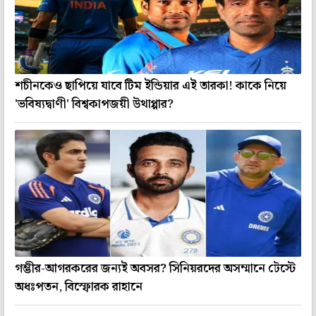
শচীনকেও ছাপিয়ে যাবে টিম ইন্ডিয়ার এই তারকা! কাকে নিয়ে
'ভবিষ্যদ্বাণী' বিশ্বকাপজয়ী উথাপ্পার?
গম্ভীর-আগরকরের জন্যই অবসর? সিনিয়রদের অসম্মানে টেস্টে
অধঃপতন, বিস্ফোরক রাহানে