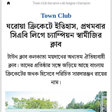
ক্রিকেট
Town club became cab league champion
Town Club
ঘরোয়া ক্রিকেটে ইতিহাস, প্রথমবার
সিএবি লিগে চ্যাম্পিয়ন স্বামীজির
ক্লাব
টাউন ক্লাব কলকাতা ময়দানের অন্যতম ঐতিহ্যবাহী
ক্লাব। তাদের প্রতিষ্ঠার সঙ্গে জড়িয়ে আছে বাংলায়
ক্রিকেটের জনক হিসেবে পরিচিত সারদারঞ্জন রায়ের
নাম।