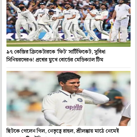
৯৭ কেজির ক্রিকেটারকে 'ফিট' সার্টিফিকেট, সুবিধা
সিনিয়রদেরও! প্রশ্নের মুখে বোর্ডের মেডিক্যাল টিম
ছিটকে গেলেন গিল, নেতৃত্বে রাহুল, শ্রীলঙ্কায় মাঠে নেমেই