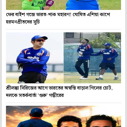
ফের বাইশ গজে ভারত-পাক মহারণ! ঘোষিত এশিয়া কাপে
হরমনপ্রীতদের সূচি
শ্রীলঙ্কা সিরিজের আগে ভারতের অস্বস্তি বাড়াল গিলের চোট,
দলকে সতর্কবার্তা 'গুরু' গম্ভীরের