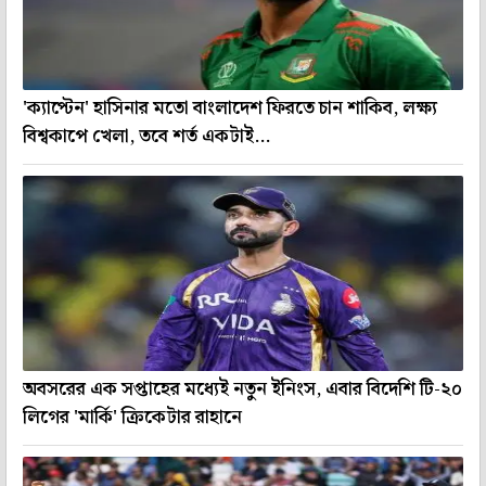
'ক্যাপ্টেন' হাসিনার মতো বাংলাদেশ ফিরতে চান শাকিব, লক্ষ্য
বিশ্বকাপে খেলা, তবে শর্ত একটাই...
অবসরের এক সপ্তাহের মধ্যেই নতুন ইনিংস, এবার বিদেশি টি-২০
লিগের 'মার্কি' ক্রিকেটার রাহানে