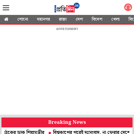
শোনো
মহানগর
রাজ্য
দেশ
বিদেশ
খেলা
বি
ADVERTISEMENT
Breaking News
 শিল্পমন্ত্রীর
বিশ্বকাপের পরেই দুঃসংবাদ, না ফেরার দেশে লিওনেল ম