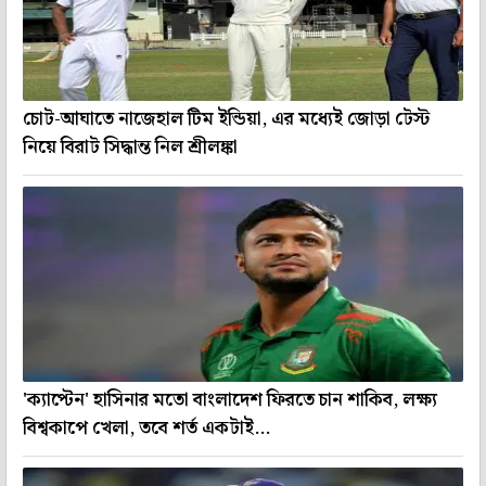
চোট-আঘাতে নাজেহাল টিম ইন্ডিয়া, এর মধ্যেই জোড়া টেস্ট
নিয়ে বিরাট সিদ্ধান্ত নিল শ্রীলঙ্কা
'ক্যাপ্টেন' হাসিনার মতো বাংলাদেশ ফিরতে চান শাকিব, লক্ষ্য
বিশ্বকাপে খেলা, তবে শর্ত একটাই...