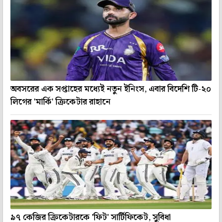
অবসরের এক সপ্তাহের মধ্যেই নতুন ইনিংস, এবার বিদেশি টি-২০
লিগের 'মার্কি' ক্রিকেটার রাহানে
৯৭ কেজির ক্রিকেটারকে 'ফিট' সার্টিফিকেট, সুবিধা