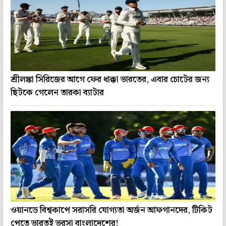
শ্রীলঙ্কা সিরিজের আগে ফের ধাক্কা ভারতের, এবার চোটের জন্য
ছিটকে গেলেন তারকা ব্যাটার
ওয়ানডে বিশ্বকাপে সরাসরি যোগ্যতা অর্জন আফগানদের, টিকিট
পেতে ভারতই ভরসা বাংলাদেশের!