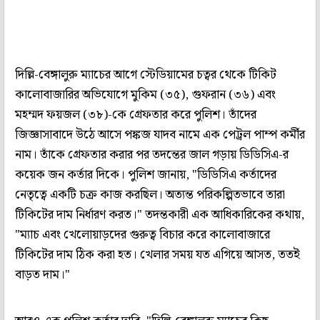
দিল্লি-বেঙ্গালুরু ম্যাচের আগে স্টেডিয়ামের চত্বর থেকে টিকিট
কালোবাজারির অভিযোগে মুকিম (৩৫), গুফরান (৩৬) এবং
মহম্মদ ফয়জল (৩৮)-কে গ্রেফতার করে পুলিশ। তাঁদের
জিজ্ঞাসাবাদে উঠে আসে পঙ্কজ যাদব নামে এক পেট্রল পাম্প কর্মীর
নাম। তাঁকে গ্রেফতার করার পর তদন্তের জাল গড়ায় ডিডিসিএ-র
কয়েক জন কর্তার দিকে। পুলিশ জানায়, "ডিডিসিএ কর্তাদের
নেতৃত্বে একটি চক্র কাজ করছিল। অত্যন্ত পরিকল্পিতভাবে তারা
টিকিটের দাম নির্ধারণ করত।" তদন্তকারী এক আধিকারিকের কথায়,
"ম্যাচ এবং খেলোয়াড়দের গুরুত্ব বিচার করে কালোবাজারে
টিকিটের দাম ঠিক করা হত। খেলার সময় যত এগিয়ে আসত, ততই
বাড়ত দাম।"