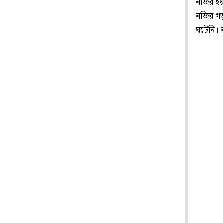
নজির হয়
নজির গড
ঘটেনি। 