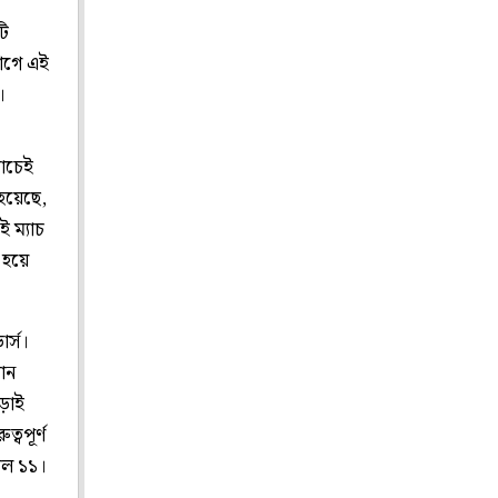
টি
 আগে এই
।
যাচেই
 হয়েছে,
 ম্যাচ
 হয়ে
র্স।
রান
ড়াই
বপূর্ণ
ড়াল ১১।