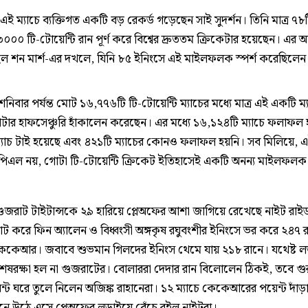
এই ম্যাচে ব্যক্তিগত একটি বড় রেকর্ড গড়েছেন সাই সুদর্শন। তিনি মাত্র ৭৮
০০০ টি-টোয়েন্টি রান পূর্ণ করে বিশ্বের দ্রুততম ক্রিকেটার হয়েছেন। এর
ছিল শন মার্শ-এর দখলে, যিনি ৮৫ ইনিংসে এই মাইলফলক স্পর্শ করেছিলেন
, শনিবার পর্যন্ত মোট ১৬,৭৭৬টি টি-টোয়েন্টি ম্যাচের মধ্যে মাত্র এই একটি ম্
যাটার হাফসেঞ্চুরি হাঁকালেন করেছেন। এর মধ্যে ১৬,১২৪টি ম্যাচে ফলাফল
্যাচ টাই হয়েছে এবং ৪২১টি ম্যাচের কোনও ফলাফল হয়নি। সব মিলিয়ে, এই
পিএল নয়, গোটা টি-টোয়েন্টি ক্রিকেট ইতিহাসেই একটি অনন্য মাইলফলক
ুজরাট টাইটান্সকে ২৯ হারিয়ে প্লেঅফের আশা জাগিয়ে রেখেছে নাইট রাইডা
্যাট করে ফিন অ্যালেন ও বিধ্বংসী অঙ্গকৃষ রঘুবংশীর ইনিংসে ভর করে ২৪৭ 
কেআর। জবাবে শুভমান গিলদের ইনিংস থেমে যায় ২১৮ রানে। যথেষ্ট ল
েষরক্ষা হল না গুজরাটের। বোলাররা দেদার রান বিলোলেন ঠিকই, তবে গুরুত্
েন্ট ঘরে তুলে নিলেন অজিঙ্ক রাহানেরা। ১২ ম্যাচে কেকেআরের পয়েন্ট দাঁ