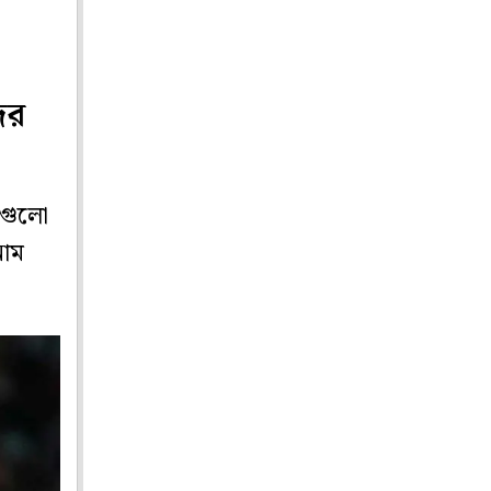
ের
এতগুলো
নাম