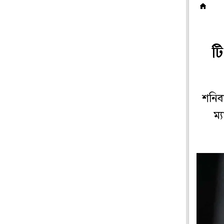
ক
ট
শনিবা
ম্