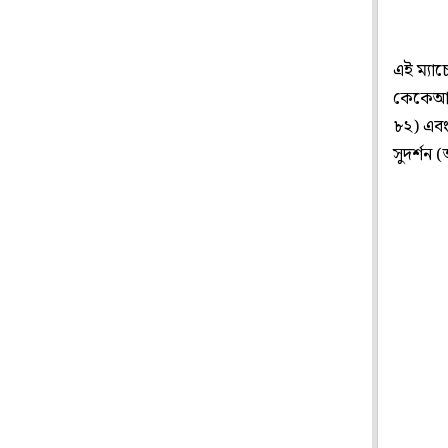
এই ম্যাচ
কেকেআরে
৮২) এবং
সুদর্শন