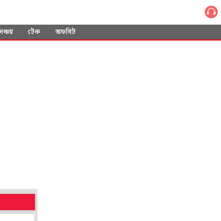
সঞ্চয়
টেক
অফবিট