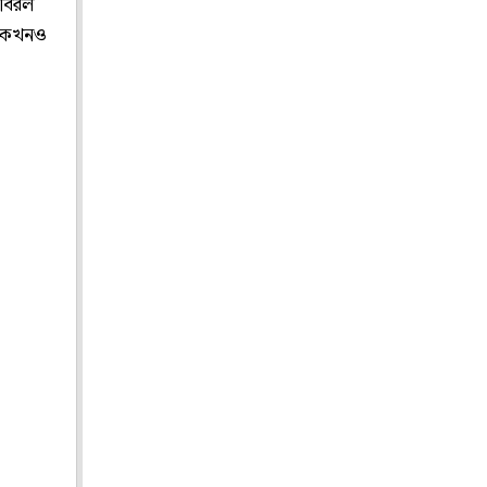
 বিরল
র কখনও