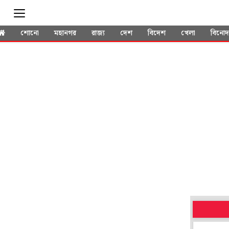
শোনো
মহানগর
রাজ্য
দেশ
বিদেশ
খেলা
বিনো