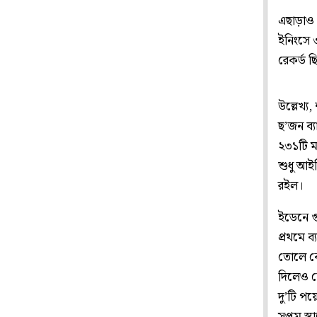
এছাড়াও 
ইনিংসে ৩
রেকর্ড 
উল্লেখ্য
ছ’জন ব্
২৩১টি ম
শুধু আই
রইল।
ইডেনে গ
প্রথমে ব
তোলে কে
দিলেও শ
দু’টি পয়