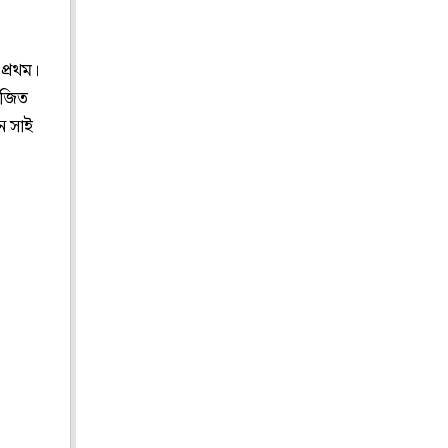
প্রথম।
াজিত
ন সাই