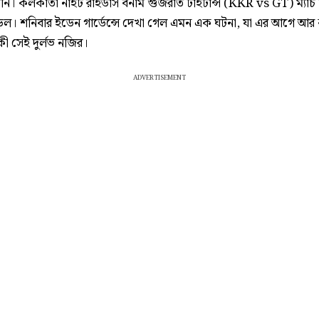
নি। কলকাতা নাইট রাইডার্স বনাম গুজরাত টাইটান্স (KKR vs GT) ম্যাচ
়ল। শনিবার ইডেন গার্ডেন্সে দেখা গেল এমন এক ঘটনা, যা এর আগে আ
কী সেই দুর্লভ নজির।
ADVERTISEMENT