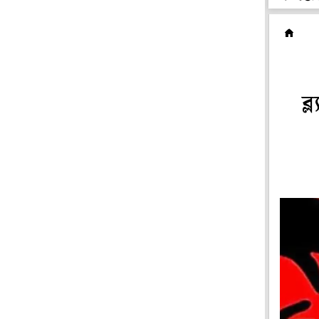
টে
ব্