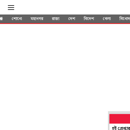
শোনো
মহানগর
রাজ্য
দেশ
বিদেশ
খেলা
বিনো
'পলাতক' হয়েও সভাধিপতি নির্বাচনে যোগ! প্রশ্ন উঠতেই গ্রেপ্তার নদিয়া