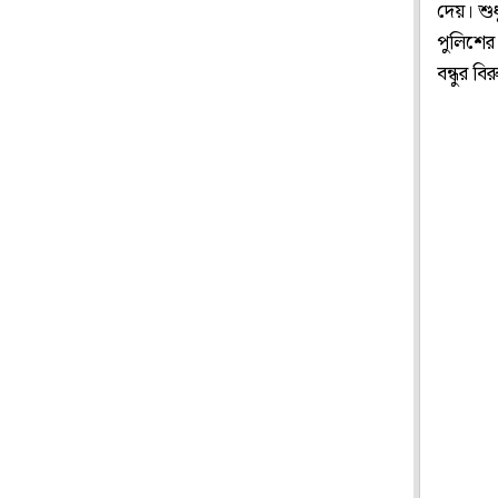
দেয়। শুধ
পুলিশের 
বন্ধুর ব