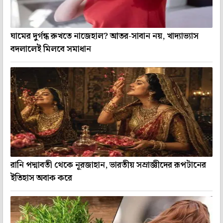
ঘামের দুর্গন্ধ রুখতে নাজেহাল? আতর-সাবান নয়, খাদ্যাভ্যাস
বদলালেই মিলবে সমাধান
রানি পদ্মাবতী থেকে নূরজাহান, ভারতীয় সম্রাজ্ঞীদের রূপটানের
ইতিহাস অবাক করে