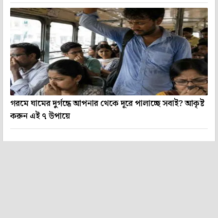
গরমে ঘামের দুর্গন্ধে আপনার থেকে দূরে পালাচ্ছে সবাই? আকৃষ্ট
করুন এই ৭ উপায়ে