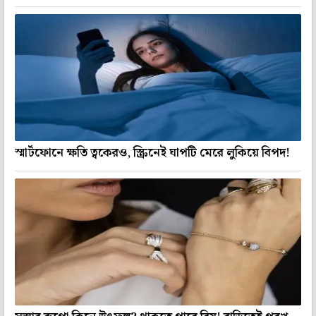
স্মার্টফোনে ক্ষতি ত্বকেরও, স্ক্রিনেই ঘাপটি মেরে লুকিয়ে বিপদ!