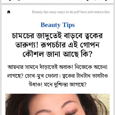
ফ্যাশন
Beauty tips easy ways to de puff face and reduce bloatin
Beauty Tips
চামচের জাদুতেই বাড়বে ত্বকের
তারুণ্য! রূপচর্চার এই গোপন
কৌশল জানা আছে কি?
আয়নার সামনে দাঁড়াতেই অবাক! নিজেকে অচেনা
লাগছে? চোখ-মুখ ফোলা। ত্বকের টানটান ভাবটাও
উধাও! মনে দুশ্চিন্তা জাগছে?