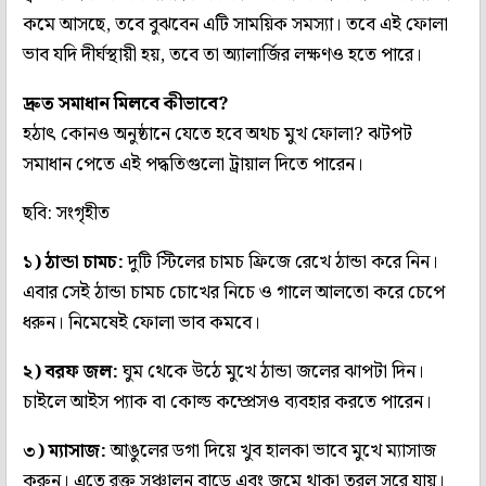
কমে আসছে, তবে বুঝবেন এটি সাময়িক সমস্যা। তবে এই ফোলা
ভাব যদি দীর্ঘস্থায়ী হয়, তবে তা অ্যালার্জির লক্ষণও হতে পারে।
দ্রুত সমাধান মিলবে কীভাবে?
হঠাৎ কোনও অনুষ্ঠানে যেতে হবে অথচ মুখ ফোলা? ঝটপট
সমাধান পেতে এই পদ্ধতিগুলো ট্রায়াল দিতে পারেন।
ছবি: সংগৃহীত
১) ঠান্ডা চামচ:
দুটি স্টিলের চামচ ফ্রিজে রেখে ঠান্ডা করে নিন।
এবার সেই ঠান্ডা চামচ চোখের নিচে ও গালে আলতো করে চেপে
ধরুন। নিমেষেই ফোলা ভাব কমবে।
২) বরফ জল:
ঘুম থেকে উঠে মুখে ঠান্ডা জলের ঝাপটা দিন।
চাইলে আইস প্যাক বা কোল্ড কম্প্রেসও ব্যবহার করতে পারেন।
৩) ম্যাসাজ:
আঙুলের ডগা দিয়ে খুব হালকা ভাবে মুখে ম্যাসাজ
করুন। এতে রক্ত সঞ্চালন বাড়ে এবং জমে থাকা তরল সরে যায়।