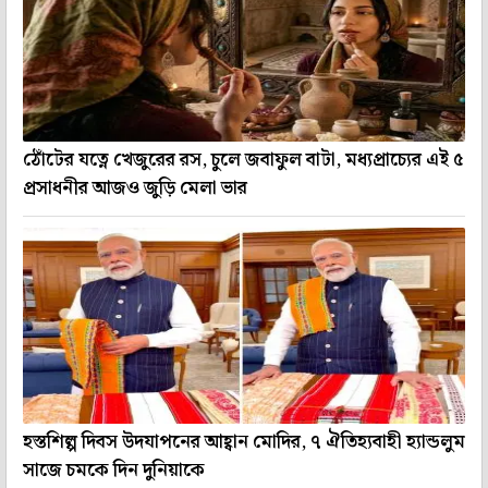
ঠোঁটের যত্নে খেজুরের রস, চুলে জবাফুল বাটা, মধ্যপ্রাচ্যের এই ৫
প্রসাধনীর আজও জুড়ি মেলা ভার
হস্তশিল্প দিবস উদযাপনের আহ্বান মোদির, ৭ ঐতিহ্যবাহী হ্যান্ডলুম
সাজে চমকে দিন দুনিয়াকে