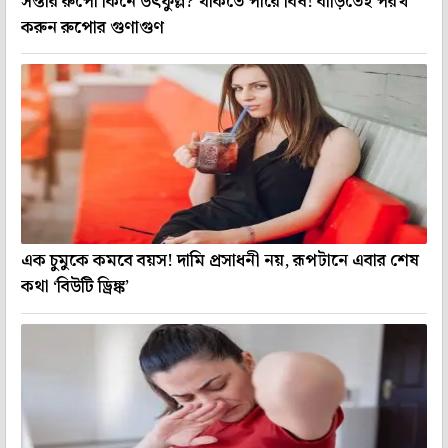
সস্তার রুপো কিনে উৎফুল্ল? থাকতে পারে বিষ! বাড়িতেই পরখ
করুন রুপোর গুণাগুণ
এক চুমুকে কমবে বয়স! দামি প্রসাধনী নয়, রূপটানে এবার শেষ
কথা ‘বিউটি ড্রিঙ্ক’