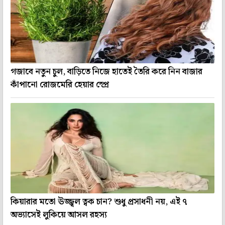
গজাবে নতুন চুল, বাড়িতে নিজে হাতেই তৈরি করে নিন বাজার
কাঁপানো রোজমেরি হেয়ার স্প্রে
কিয়ারার মতো ঊজ্জ্বল ত্বক চান? শুধু প্রসাধনী নয়, এই ৭
অভ্যাসেই লুকিয়ে আসল রহস্য