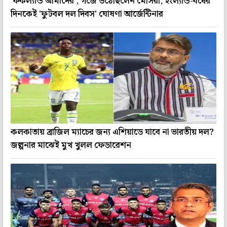
'ফকল্যান্ড আমাদের', গর্জে উঠেছিলেন মেসিরা, ইংল্যান্ড-বধের
দিনকেই 'ফুটবল দল দিবস' ঘোষণা আর্জেন্টিনার
কলকাতায় ব্রাজিল ম্যাচের জন্য এশিয়াডে যাবে না ভারতীয় দল?
জল্পনার মাঝেই মুখ খুলল ফেডারেশন