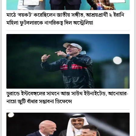
মাঠে ‘বয়কট’ করেছিলেন জাতীয় সঙ্গীত, আশ্রয়প্রার্থী ২ ইরানি
মহিলা ফুটবলারকে নাগরিকত্ব দিল অস্ট্রেলিয়া
ডুরান্ডে ইস্টবেঙ্গলের সামনে আজ সাউথ ইউনাইটেড, আনোয়ার-
নাচো জুটি বাঁধার সম্ভাবনা ডিফেন্সে