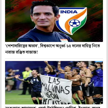
'পেশাদারিত্বের অভাব', বিশ্বকাপে অনূর্ধ্ব-১৫ দলের দায়িত্ব নিতে
নারাজ রঞ্জিত বাজাজ!