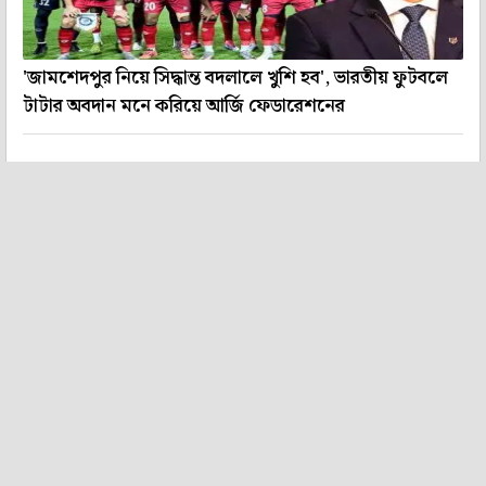
'জামশেদপুর নিয়ে সিদ্ধান্ত বদলালে খুশি হব', ভারতীয় ফুটবলে
টাটার অবদান মনে করিয়ে আর্জি ফেডারেশনের