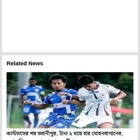
Related News
কাস্টমসের পর ভবানীপুর, টানা ২ ম্যাচ হার মোহনবাগানের,