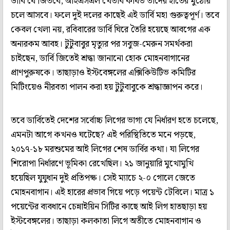
ডার্বি যে জিতবে, আইএসএল খেতাব কার্যত তাদের হাতের মুঠোয়
চলে আসবে। ফলে দুই দলের কাছেই এই ডার্বি মহা গুরুত্বপূর্ণ। তবে
কেবল খেলা নয়, রবিবারের ডার্বি ঘিরে তৈরি হয়েছে আবগের এক
অন্যরকম আবহ। টুটুবাবুর মৃত্যুর পর সবুজ-মেরুন সমর্থকরা
চাইছেন, ডার্বি জিতেই শ্রদ্ধা জানানো হোক মোহনবাগানের
প্রাণপুরুষকে। তাছাড়াও ইস্টবেঙ্গলের এক্সিকিউটিভ কমিটির
মিটিংয়েও নীরবতা পালন করা হয় টুটুবাবুকে শ্রদ্ধাজ্ঞাপন করে।
তবে ডার্বিতেই দেশের সর্বোচ্চ লিগের ভাগ্য যে নির্ধারণ হতে চলেছে,
এমনটা আগে কখনও ঘটেছে? এই পরিস্থিতিতে মনে পড়ছে,
২০১৭-১৮ মরশুমের আই লিগের শেষ ডার্বির কথা। যা লিগের
শিরোপা নির্ধারণে ভূমিকা রেখেছিল। ২১ জানুয়ারি মুখোমুখি
হয়েছিল যুযুধান দুই প্রতিপক্ষ। সেই ম্যাচে ২-০ গোলে জেতে
মোহনবাগান। এই হারের প্রভাব গিয়ে পড়ে পয়েন্ট টেবিলে। মাত্র ১
পয়েন্টের ব্যবধানে চেন্নাইয়িন সিটির কাছে আই লিগ হাতছাড়া হয়
ইস্টবেঙ্গলের। তাছাড়া কলকাতা লিগে অতীতে মোহনবাগান ও