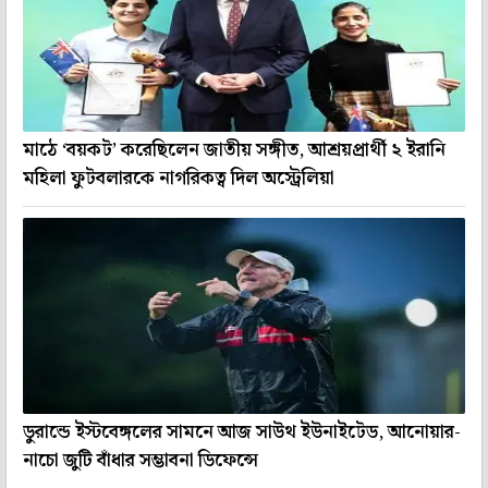
মাঠে ‘বয়কট’ করেছিলেন জাতীয় সঙ্গীত, আশ্রয়প্রার্থী ২ ইরানি
মহিলা ফুটবলারকে নাগরিকত্ব দিল অস্ট্রেলিয়া
ডুরান্ডে ইস্টবেঙ্গলের সামনে আজ সাউথ ইউনাইটেড, আনোয়ার-
নাচো জুটি বাঁধার সম্ভাবনা ডিফেন্সে