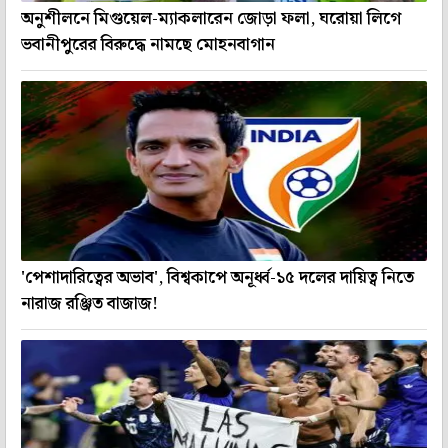
অনুশীলনে মিগুয়েল-ম্যাকলারেন জোড়া ফলা, ঘরোয়া লিগে
ভবানীপুরের বিরুদ্ধে নামছে মোহনবাগান
'পেশাদারিত্বের অভাব', বিশ্বকাপে অনূর্ধ্ব-১৫ দলের দায়িত্ব নিতে
নারাজ রঞ্জিত বাজাজ!