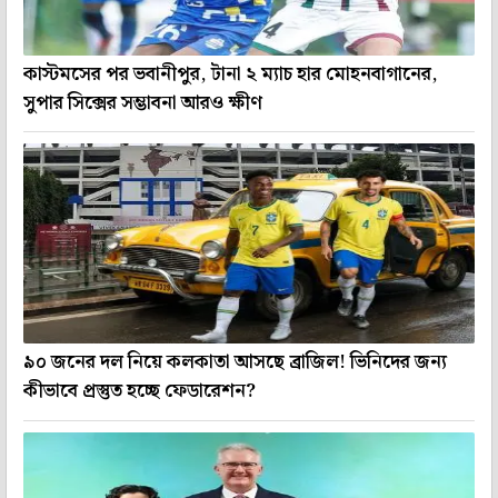
কাস্টমসের পর ভবানীপুর, টানা ২ ম্যাচ হার মোহনবাগানের,
সুপার সিক্সের সম্ভাবনা আরও ক্ষীণ
৯০ জনের দল নিয়ে কলকাতা আসছে ব্রাজিল! ভিনিদের জন্য
কীভাবে প্রস্তুত হচ্ছে ফেডারেশন?