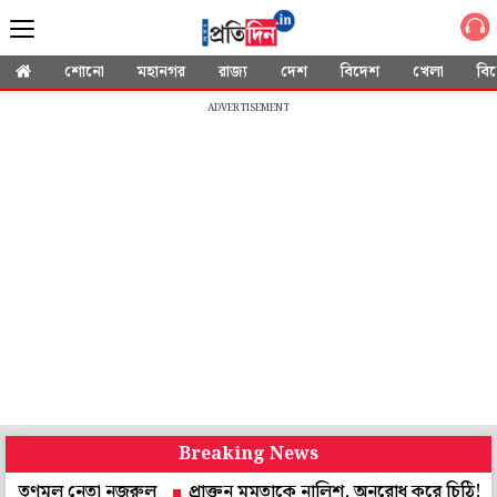
শোনো
মহানগর
রাজ্য
দেশ
বিদেশ
খেলা
বি
ADVERTISEMENT
Breaking News
ল নেতা নজরুল
প্রাক্তন মমতাকে নালিশ, অনুরোধ করে চিঠি! উত্তর দেবেন স্বাস্