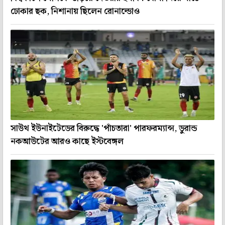
ঢোকার ছক, নিশানায় ছিলেন রোনাল্ডোও
সাউথ ইউনাইটেডের বিরুদ্ধে 'পাঁচতারা' পারফরম্যান্স, ডুরান্ড
নকআউটের আরও কাছে ইস্টবেঙ্গল