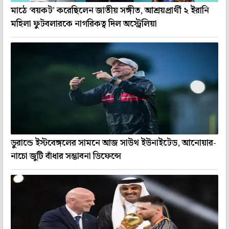
মাঠে ‘বয়কট’ করেছিলেন জাতীয় সঙ্গীত, আশ্রয়প্রার্থী ২ ইরানি
মহিলা ফুটবলারকে নাগরিকত্ব দিল অস্ট্রেলিয়া
ডুরান্ডে ইস্টবেঙ্গলের সামনে আজ সাউথ ইউনাইটেড, আনোয়ার-
নাচো জুটি বাঁধার সম্ভাবনা ডিফেন্সে