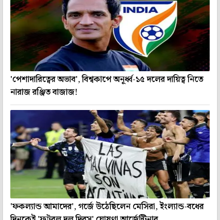
'পেশাদারিত্বের অভাব', বিশ্বকাপে অনূর্ধ্ব-১৫ দলের দায়িত্ব নিতে
নারাজ রঞ্জিত বাজাজ!
'ফকল্যান্ড আমাদের', গর্জে উঠেছিলেন মেসিরা, ইংল্যান্ড-বধের
দিনকেই 'ফুটবল দল দিবস' ঘোষণা আর্জেন্টিনার