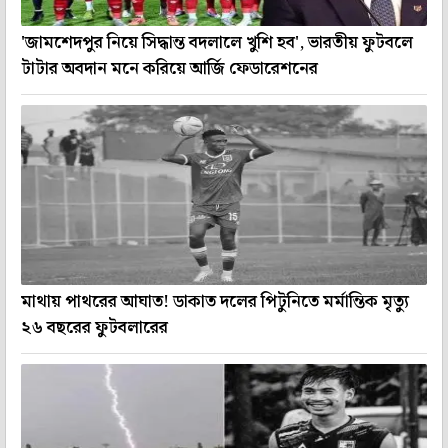
'জামশেদপুর নিয়ে সিদ্ধান্ত বদলালে খুশি হব', ভারতীয় ফুটবলে
টাটার অবদান মনে করিয়ে আর্জি ফেডারেশনের
মাথায় পাথরের আঘাত! ডাকাত দলের পিটুনিতে মর্মান্তিক মৃত্যু
২৬ বছরের ফুটবলারের