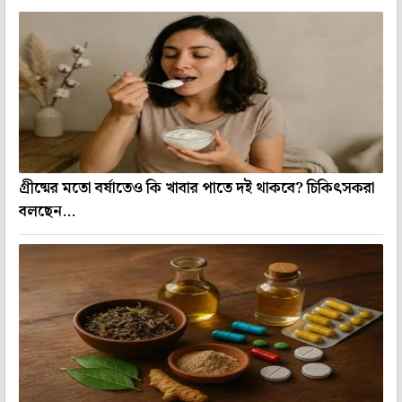
গ্রীষ্মের মতো বর্ষাতেও কি খাবার পাতে দই থাকবে? চিকিৎসকরা
বলছেন...