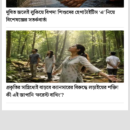
দূষিত জলেই লুকিয়ে বিপদ! শিশুদের হেপাটাইটিস ‘এ’ নিয়ে
বিশেষজ্ঞের সতর্কবার্তা
প্রকৃতির সান্নিধ্যেই বাড়বে ক্যানসারের বিরুদ্ধে লড়াইয়ের শক্তি!
কী এই জাপানি ‘ফরেস্ট বাথিং’?