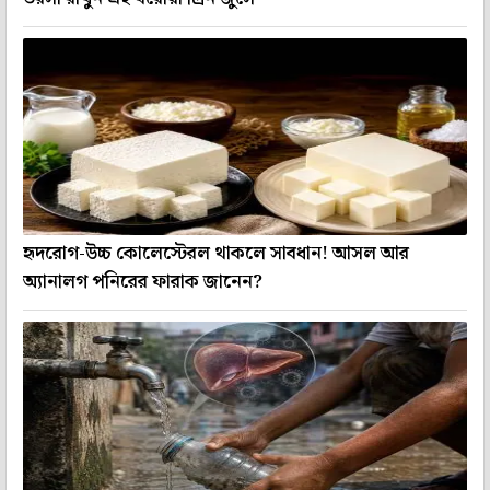
হৃদরোগ-উচ্চ কোলেস্টেরল থাকলে সাবধান! আসল আর
অ্যানালগ পনিরের ফারাক জানেন?