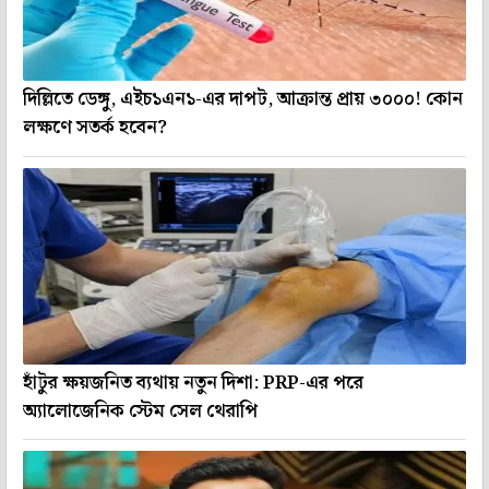
দিল্লিতে ডেঙ্গু, এইচ১এন১-এর দাপট, আক্রান্ত প্রায় ৩০০০! কোন
লক্ষণে সতর্ক হবেন?
হাঁটুর ক্ষয়জনিত ব্যথায় নতুন দিশা: PRP-এর পরে
অ্যালোজেনিক স্টেম সেল থেরাপি