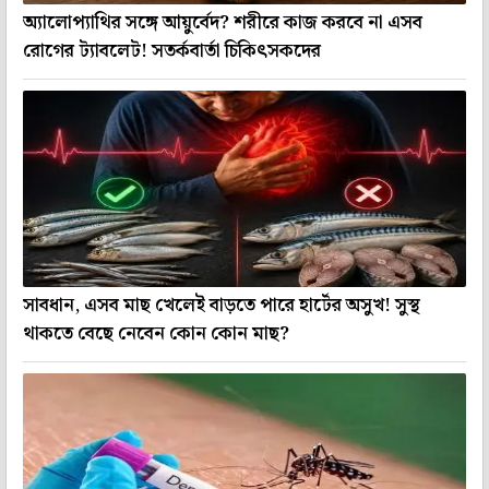
অ্যালোপ্যাথির সঙ্গে আয়ুর্বেদ? শরীরে কাজ করবে না এসব
রোগের ট্যাবলেট! সতর্কবার্তা চিকিৎসকদের
সাবধান, এসব মাছ খেলেই বাড়তে পারে হার্টের অসুখ! সুস্থ
থাকতে বেছে নেবেন কোন কোন মাছ?