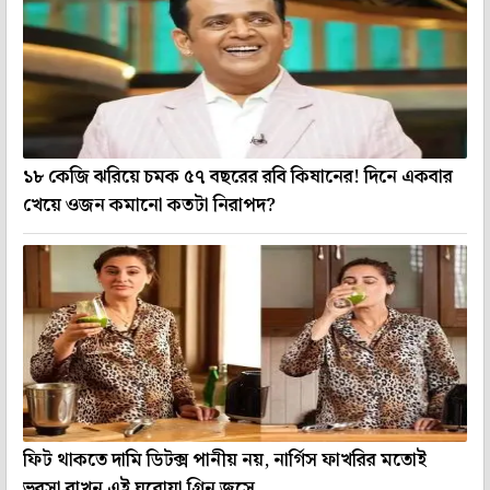
১৮ কেজি ঝরিয়ে চমক ৫৭ বছরের রবি কিষানের! দিনে একবার
খেয়ে ওজন কমানো কতটা নিরাপদ?
ফিট থাকতে দামি ডিটক্স পানীয় নয়, নার্গিস ফাখরির মতোই
ভরসা রাখুন এই ঘরোয়া গ্রিন জুসে