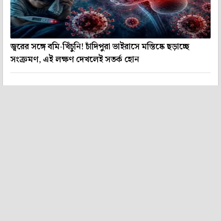
জ্বরের সঙ্গে বমি-খিঁচুনি! চাঁদিপুরা ভাইরাসে মস্তিষ্কে ছড়াচ্ছে
সংক্রমণ, এই লক্ষণ দেখলেই সতর্ক হোন