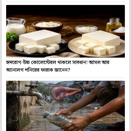
হৃদরোগ-উচ্চ কোলেস্টেরল থাকলে সাবধান! আসল আর
অ্যানালগ পনিরের ফারাক জানেন?