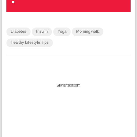
Diabetes
Insulin
Yoga
Morning walk
Healthy Lifestyle Tips
ADVERTISEMENT