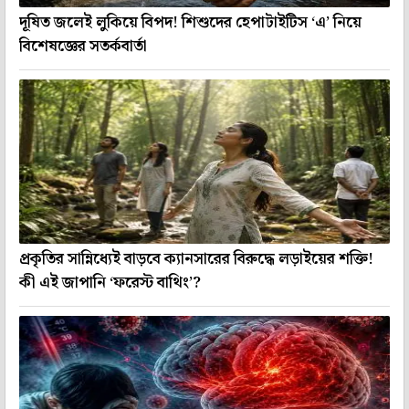
দূষিত জলেই লুকিয়ে বিপদ! শিশুদের হেপাটাইটিস ‘এ’ নিয়ে
বিশেষজ্ঞের সতর্কবার্তা
প্রকৃতির সান্নিধ্যেই বাড়বে ক্যানসারের বিরুদ্ধে লড়াইয়ের শক্তি!
কী এই জাপানি ‘ফরেস্ট বাথিং’?