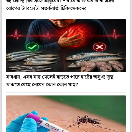
অ্যালোপ্যাথির সঙ্গে আয়ুর্বেদ? শরীরে কাজ করবে না এসব
রোগের ট্যাবলেট! সতর্কবার্তা চিকিৎসকদের
সাবধান, এসব মাছ খেলেই বাড়তে পারে হার্টের অসুখ! সুস্থ
থাকতে বেছে নেবেন কোন কোন মাছ?