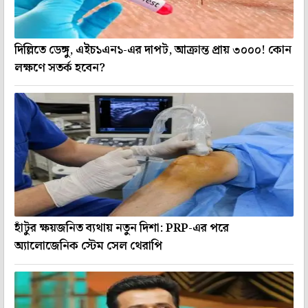
দিল্লিতে ডেঙ্গু, এইচ১এন১-এর দাপট, আক্রান্ত প্রায় ৩০০০! কোন
লক্ষণে সতর্ক হবেন?
হাঁটুর ক্ষয়জনিত ব্যথায় নতুন দিশা: PRP-এর পরে
অ্যালোজেনিক স্টেম সেল থেরাপি