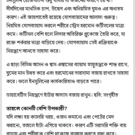
ইনসুলিন রেজিস্ট্যান্স শুধু খাবার বা ওজনের কারণে হয় না।
দীর্ঘদিনের মানসিক চাপ, উদ্বেগ এবং অনিয়মিত ঘুমও এর অন্যতম
কারণ। এই জায়গাতেই রয়েছে যোগব্যায়ামের আলাদা গুরুত্ব।
নিয়মিত যোগব্যায়াম করলে শরীরে স্ট্রেস হরমোন কর্টিসলের মাত্রা
কমে। কর্টিসল বেশি হলে লিভার অতিরিক্ত গ্লুকোজ তৈরি করে, যা
রক্তে শর্করার মাত্রা বাড়িয়ে দেয়। যোগব্যায়াম সেই প্রক্রিয়াকে
নিয়ন্ত্রণে আনতে সাহায্য করে।
এ ছাড়া বিভিন্ন আসন ও শ্বাস-প্রশ্বাসের ব্যায়াম স্নায়ুতন্ত্রকে শান্ত রাখে,
ঘুমের মান উন্নত করে এবং হরমোনের ভারসাম্য বজায় রাখতে সাহায্য
করে। ফলে ইনসুলিনের কার্যকারিতাও বাড়তে পারে।
ডায়াবেটিস নিয়ন্ত্রণে হাঁটার অভ্যাস বজায় রাখুন। ছবি: সংগৃহীত
তাহলে কোনটি বেশি উপকারী?
যদি লক্ষ্য হয় ক্যালরি খরচ, ওজন কমানো এবং পেটের মেদ
ঝরানো, তাহলে হাঁটা এগিয়ে থাকবে। কারণ এটি সরাসরি শক্তি ব্যয়
বাড়ায় এবং শরীরকে বেশি গ্লুকোজ ব্যবহার করতে বাধ্য করে।