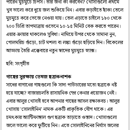
পারেন মুচমুচে চিপস। তার জন্য কী করবেন? খোসাগুলো প্রথমে
খুব ভালো করে ধুয়ে জল শুকিয়ে নিন। এবার কড়াইতে ছাঁকা তেলে
মুচমুচে করে ভেজে নেওয়া যায়। তেল এড়াতে চাইলে ১৮০ থেকে
২০০ ডিগ্রি তাপমাত্রায় ওভেনে ১০-১৫ মিনিট বেক করতে পারেন।
এয়ার-ফ্রায়ার থাকলেও সুবিধা। নামিয়ে উপর থেকে সামান্য নুন,
গোলমরিচ গুঁড়ো, চাট মশলা বা লঙ্কা গুঁড়ো ছড়িয়ে দিন। বিকেলের
আড্ডায় তৈরি এক্কেবারে নতুন স্বাদের মুচমুচে স্ন্যাক্স।
ছবি: সংগৃহীত
গাছের সুরক্ষায় ভেষজ ছত্রাকনাশক
সাধের বাগানের গাছগুলো কি সাদা পাউডারের মতো ছত্রাকে নষ্ট
হয়ে যাচ্ছে? বাজারচলতি রাসায়নিক স্প্রে কেনার প্রয়োজন নেই।
এবার আলুর খোসাই হবে আপনার গাছের আসল রক্ষাকবচ। আলুর
খোসায় 'সোলাইনিন' নামক একটি প্রাকৃতিক যৌগ থাকে। এর
চমৎকার অ্যান্টিফাঙ্গাল গুণ ছত্রাক তাড়াতে ওস্তাদ। খোসাগুলো
জলে ভালো করে ফুটিয়ে নিন। এতে সোলাইনিনের নির্যাস জলের