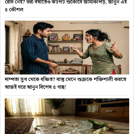
রোদ নেই? ভরা বর্ষাতেও ঝটপট শুকোবে জামাকাপড়, জানুন এই
৫ কৌশল
দাম্পত্য সুখ থেকে বঞ্চিত? বাস্তু মেনে শুক্রকে শক্তিশালী করতে
আজই ঘরে আনুন বিশেষ ৫ গাছ!