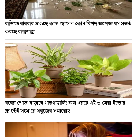
বাড়িতে বারবার ভাঙছে কাচ! জানেন কোন বিপদ অপেক্ষায়? সতর্ক
করছে বাস্তুশাস্ত্র
ঘরের শোভা বাড়াবে গাছগাছালি! কম খরচে এই ৩ সেরা ইন্ডোর
প্ল্যান্টেই সংসারে সবুজের সমারোহ