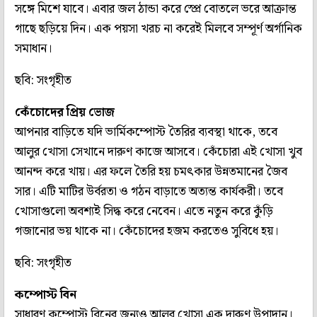
সঙ্গে মিশে যাবে। এবার জল ঠান্ডা করে স্প্রে বোতলে ভরে আক্রান্ত
গাছে ছড়িয়ে দিন। এক পয়সা খরচ না করেই মিলবে সম্পূর্ণ অর্গানিক
সমাধান।
ছবি: সংগৃহীত
কেঁচোদের প্রিয় ভোজ
আপনার বাড়িতে যদি ভার্মিকম্পোস্ট তৈরির ব্যবস্থা থাকে, তবে
আলুর খোসা সেখানে দারুণ কাজে আসবে। কেঁচোরা এই খোসা খুব
আনন্দ করে খায়। এর ফলে তৈরি হয় চমৎকার উন্নতমানের জৈব
সার। এটি মাটির উর্বরতা ও গঠন বাড়াতে অত্যন্ত কার্যকরী। তবে
খোসাগুলো অবশ্যই সিদ্ধ করে নেবেন। এতে নতুন করে কুঁড়ি
গজানোর ভয় থাকে না। কেঁচোদের হজম করতেও সুবিধে হয়।
ছবি: সংগৃহীত
কম্পোস্ট বিন
সাধারণ কম্পোস্ট বিনের জন্যও আলুর খোসা এক দারুণ উপাদান।