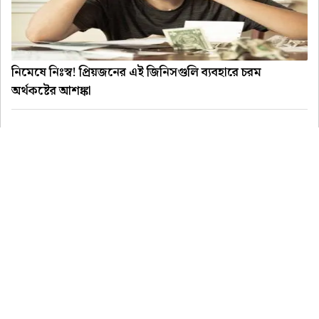
নিমেষে নিঃস্ব! প্রিয়জনের এই জিনিসগুলি ব্যবহারে চরম
অর্থকষ্টের আশঙ্কা