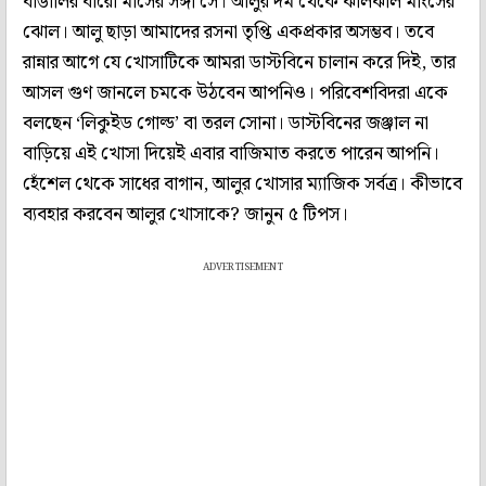
বাঙালির বারো মাসের সঙ্গী সে। আলুর দম থেকে ঝালঝাল মাংসের
ঝোল। আলু ছাড়া আমাদের রসনা তৃপ্তি একপ্রকার অসম্ভব। তবে
রান্নার আগে যে খোসাটিকে আমরা ডাস্টবিনে চালান করে দিই, তার
আসল গুণ জানলে চমকে উঠবেন আপনিও। পরিবেশবিদরা একে
বলছেন ‘লিকুইড গোল্ড’ বা তরল সোনা। ডাস্টবিনের জঞ্জাল না
বাড়িয়ে এই খোসা দিয়েই এবার বাজিমাত করতে পারেন আপনি।
হেঁশেল থেকে সাধের বাগান, আলুর খোসার ম্যাজিক সর্বত্র। কীভাবে
ব্যবহার করবেন আলুর খোসাকে? জানুন ৫ টিপস।
ADVERTISEMENT