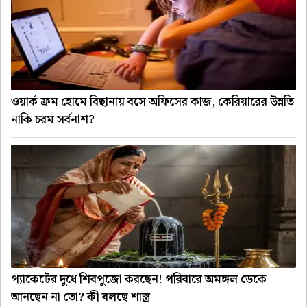
ওয়ার্ক ফ্রম হোমে বিছানায় বসে অফিসের কাজ, কেরিয়ারের উন্নতি
নাকি চরম সর্বনাশ?
প্যাকেটের দুধে শিবপুজো করছেন! পরিবারে অমঙ্গল ডেকে
আনছেন না তো? কী বলছে শাস্ত্র