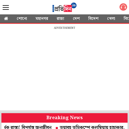
শোনো
মহানগর
রাজ্য
দেশ
বিদেশ
খেলা
বি
ADVERTISEMENT
Breaking News
া! বিপর্যস্ত জনজীবন
ভয়াবহ ভূমিকম্পে কলম্বিয়ায় হাহাকার, তাসের ঘরে