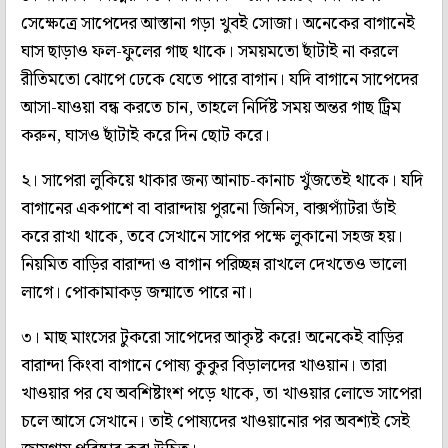
সেক্ষেত্রে সাপেদের আস্তানা গড়া খুবই সোজা। অনেকের বাগানেই
ঘাস ছাড়াও ফল-ফুলের গাছ থাকে। সময়মতো ছাঁটাই না করলে
রীতিমতো ঝোপে ঢেকে যেতে পারে বাগান। যদি বাগানে সাপেদের
আসা-যাওয়া বন্ধ করতে চান, তাহলে নির্দিষ্ট সময় অন্তর গাছ ট্রিম
করুন, ঘাসও ছাঁটাই করে দিন ছোট করে।
২। সাপেরা লুকিয়ে থাকার জন্য আনাচ-কানাচ খুঁজতেই থাকে। যদি
বাগানের একপাশে বা বারান্দায় পুরনো জিনিস, বাক্সপ্যাঁটরা ডাঁই
করে রাখা থাকে, তবে সেখানে সাপের পক্ষে লুকানো সহজ হয়।
নিয়মিত বাড়ির বারান্দা ও বাগান পরিচ্ছন্ন রাখলে দেখতেও ভালো
লাগে। পোকামাকড় জন্মাতে পারে না।
৩। মাছ মাংসের টুকরো সাপেদের আকৃষ্ট করে! অনেকেই বাড়ির
বারান্দা কিংবা বাগানে পোষ্য কুকুর বিড়ালদের খাওয়ান। তারা
খাওয়ার পর যে অবশিষ্টাংশ পড়ে থাকে, তা খাওয়ার লোভে সাপেরা
চলে আসে সেখানে। তাই পোষ্যদের খাওয়ানোর পর অবশ্যই সেই