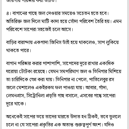
জায়গায় পরিষ্কার করা উচিত।
৪। বাগানের গাছে জল দেওয়ার সময়েও সচেতন হতে হবে।
অতিরিক্ত জল দিলে মাটি কাদা হয়ে সোঁদা পরিবেশ তৈরি হয়। এমন
পরিবেশে সাপেরা সহজেই চলে আসে।
বাড়ির বারান্দায় একগাদা জিনিস ডাঁই হয়ে থাকলেও, সাপ লুকিয়ে
থাকতে পারে।
বাগান পরিষ্কার করার পাশাপাশি, সাপেদের দূরে রাখার একাধিক
ঘরোয়া টোটকা রয়েছে। যেমন সমপরিমাণ জল ও ভিনিগার মিশিয়ে
তা চারিদিকে স্প্রে করা যায়। ভিনিগার না পেলে, পাতিলেবুর রস
জলে মেশালেও একইরকম ফল পাওয়া যায়। আবার, গাঁদা,
লেমনগ্রাস, সিট্রোনিলা প্রভৃতি গাছ বসালে, এসবের গন্ধে সাপেরা
দূরে থাকে।
অনেকেই সাপের ভয়ে তাদের মারতে উদ্যত হন ঠিকই, তবে ভুললে
চলে না যে সাপেরা প্রকৃতির এক অত্যন্ত গুরুত্বপূর্ণ অংশ। যদিও