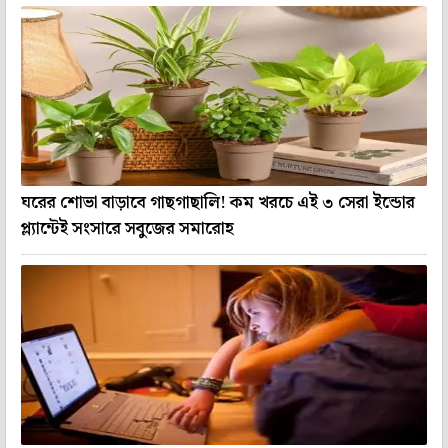
ঘরের শোভা বাড়াবে গাছগাছালি! কম খরচে এই ৩ সেরা ইন্ডোর
প্ল্যান্টেই সংসারে সবুজের সমারোহ