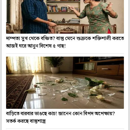
দাম্পত্য সুখ থেকে বঞ্চিত? বাস্তু মেনে শুক্রকে শক্তিশালী করতে
আজই ঘরে আনুন বিশেষ ৫ গাছ!
বাড়িতে বারবার ভাঙছে কাচ! জানেন কোন বিপদ অপেক্ষায়?
সতর্ক করছে বাস্তুশাস্ত্র