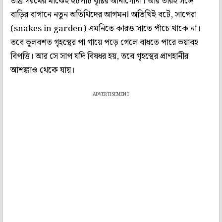
তীব্র গরমের মাঝেই হুটপাট বৃষ্টির আনাগোনা। আর তারই সঙ্গে
বাড়ির বাগানে নতুন অতিথিদের আগমন! অতিথিই বটে, সাপেরা
(snakes in garden) এমনিতে কারও সাতে পাঁচে থাকে না।
তবে ভুলবশত গৃহস্থের পা গায়ে পড়ে গেলে বাধতে পারে ভয়াবহ
বিপত্তি। আর সে সাপ যদি বিষধর হয়, তবে গৃহস্থের প্রাণহানীর
আশঙ্কাও থেকে যায়।
ADVERTISEMENT