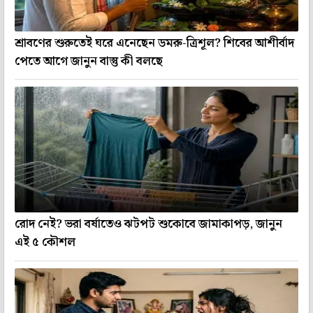
শ্রাবণের শুরুতেই ঘরে এনেছেন ডমরু-ত্রিশূল? শিবের আশীর্বাদ
পেতে আগে জানুন বাস্তু কী বলছে
রোদ নেই? ভরা বর্ষাতেও ঝটপট শুকোবে জামাকাপড়, জানুন
এই ৫ কৌশল