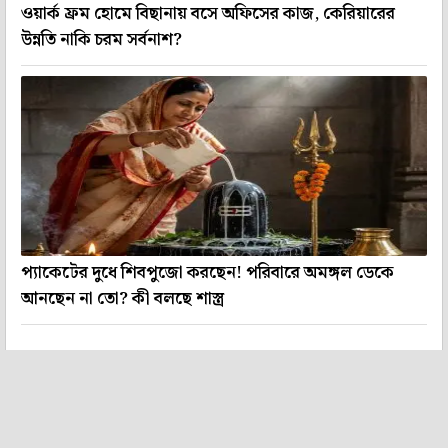
ওয়ার্ক ফ্রম হোমে বিছানায় বসে অফিসের কাজ, কেরিয়ারের
উন্নতি নাকি চরম সর্বনাশ?
প্যাকেটের দুধে শিবপুজো করছেন! পরিবারে অমঙ্গল ডেকে
আনছেন না তো? কী বলছে শাস্ত্র