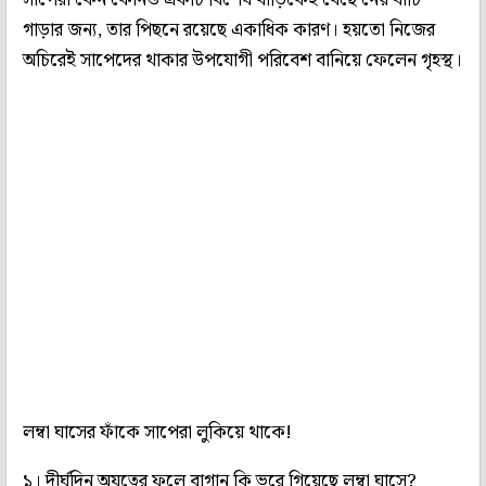
গাড়ার জন্য, তার পিছনে রয়েছে একাধিক কারণ। হয়তো নিজের
অচিরেই সাপেদের থাকার উপযোগী পরিবেশ বানিয়ে ফেলেন গৃহস্থ।
লম্বা ঘাসের ফাঁকে সাপেরা লুকিয়ে থাকে!
১। দীর্ঘদিন অযত্নের ফলে বাগান কি ভরে গিয়েছে লম্বা ঘাসে?