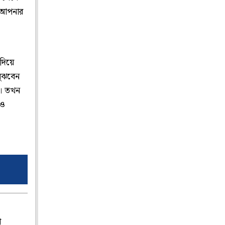
। আপনার
দিয়ে
বুঝবেন
ন। তখন
েও
প