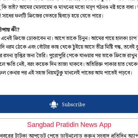
ধু কি তাই? আমের মোলায়েম ও মাখনের মতো মসৃণ গঠনও নষ্ট হতে বাধ্য
ই সাধের ফলটি ফ্রিজের ভেতরে ছিবড়ে হয়ে যেতে পারে।
উপায় কী?
এনেই ফ্রিজে ঢোকাবেন না। আগে তাকে চিনুন। আমের গায়ে হালকা চাপ 
দি নরম ঠেকে এবং বোঁটার কাছ থেকে চুঁইয়ে আসে তীব্র মিষ্টি গন্ধ, তবেই 
 রসনা তৃপ্তির জন্য তৈরি। পুরোপুরি পেকে যাওয়ার পর তাকে ফ্রিজে রাখু
করলে ক্ষতি নেই, বরং কয়েক দিন তাজা থাকবে। অতিরিক্ত পাকার হাত থেক
 ফল কেনার পর এই সহজ নিয়মটুকু মানলেই পাতের আম পাতেই পড়বে।
Subscribe
Sangbad Pratidin News App
খবরের টাটকা আপডেট পেতে ডাউনলোড করুন সংবাদ প্রতিদিন অ্যা