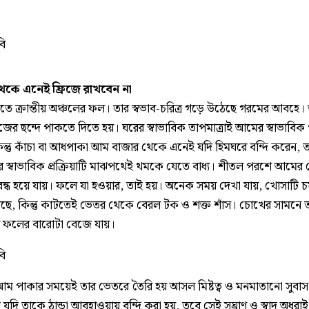
বি
েকে এনেই ফ্রিজে রাখবেন না
 ক্রান্তীয় অঞ্চলের ফল। তার স্বভাব-চরিত্র গড়ে উঠেছে গরমের আবহে।
জের ছন্দে পাকতে দিতে হয়। ঘরের স্বাভাবিক তাপমাত্রাই আমের স্বাভাবিক
িন্তু কাঁচা বা আধপাকা আম বাজার থেকে এনেই যদি হিমঘরে বন্দি করেন, 
র স্বাভাবিক প্রক্রিয়াটি মাঝপথেই থমকে যেতে বাধ্য। শীতল পরশে আমের
র বন্ধ হয়ে যায়। ফলে যা হওয়ার, তাই হয়। অনেক সময় দেখা যায়, খোসাটি
েছে, কিন্তু কাটতেই ভেতর থেকে বেরল টক ও শক্ত শাঁস। চোখের সামনে
 ফলের বারোটা বেজে যায়।
বি
 পাকার সময়েই তার ভেতরে তৈরি হয় আসল মিষ্টত্ব ও মনমাতানো সুবাস
দি তাকে ঠান্ডা আবহাওয়ায় বন্দি করা হয়, তবে সেই সুঘ্রাণ ও স্বাদ অধরা