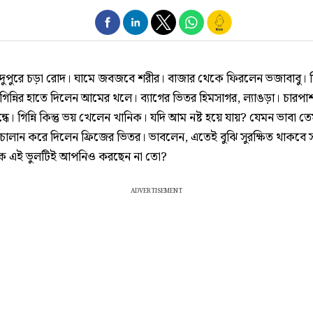
ের দুপুরে চড়া রোদ। ঘামে জবজবে শরীর। বাজার থেকে ফিরলেন ভজাবাবু।
গিন্নির হাতে দিলেন আমের থলে। ব্যাগের ভিতর হিমসাগর, ল্যাঙড়া। চারপা
ধে। গিন্নি কিন্তু ভয় খেলেন খানিক। যদি আম নষ্ট হয়ে যায়? যেমন ভাবা ত
চালান করে দিলেন ফ্রিজের ভিতর। ভাবলেন, এতেই বুঝি সুরক্ষিত থাকবে 
ক এই ভুলটিই আপনিও করছেন না তো?
ADVERTISEMENT