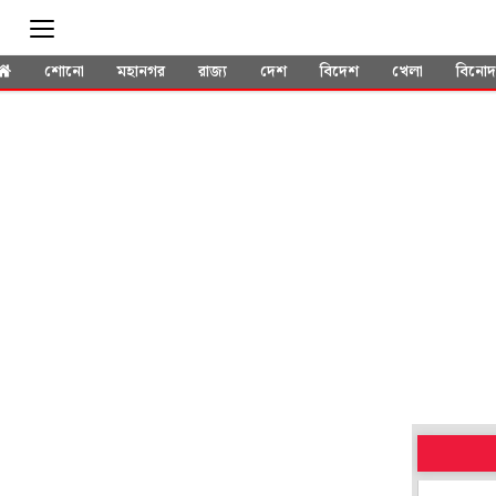
শোনো
মহানগর
রাজ্য
দেশ
বিদেশ
খেলা
বিনো