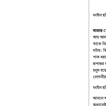
ফাইল ছ
বাজার থ
আম আদতে
তাকে নি
ঘটায়। ক
পাক ধরা
রূপান্ত
হলুদ হয়
লোভনীয়
ফাইল ছ
আসলে আম
অকালেই য