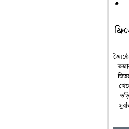
গে
ফ্র
জ্যৈষ
ভজাব
ভিতর
খেল
তড়ি
সুর