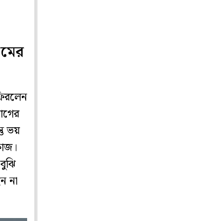
রমের
ফিরলেন
যাগের
তু ভয়
কাজ।
বুঝি
ন না