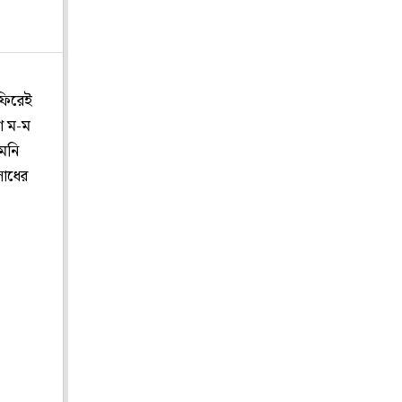
 ফিরেই
শ ম-ম
েমনি
সাধের