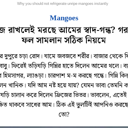
রস্থালি
Why you should not refrigerate unripe mangoes instantly
Mangoes
িজে রাখলেই মরছে আমের স্বাদ-গন্ধ? গ
ফল সামলান সঠিক নিয়মে
্ঠের দুপুরে চড়া রোদ। ঘামে জবজবে শরীর। বাজার থেকে 
াবু। ফিরেই তড়িঘড়ি গিন্নির হাতে দিলেন আমের থলে। ব্
 হিমসাগর, ল্যাঙড়া। চারপাশ ম-ম করছে গন্ধে। গিন্নি কিন্
েন খানিক। যদি আম নষ্ট হয়ে যায়? যেমন ভাবা তেমনি 
ঘড়ি চালান করে দিলেন ফ্রিজের ভিতর। ভাবলেন, এতেই 
ক্ষিত থাকবে সাধের আম। ঠিক এই ভুলটিই আপনিও করছে
তো?