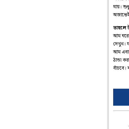
যায়। শু
অজান্তে
তাহলে 
আম ঘরে 
দেখুন। য
আম এবার
ঠান্ডা 
বাঁচবে।