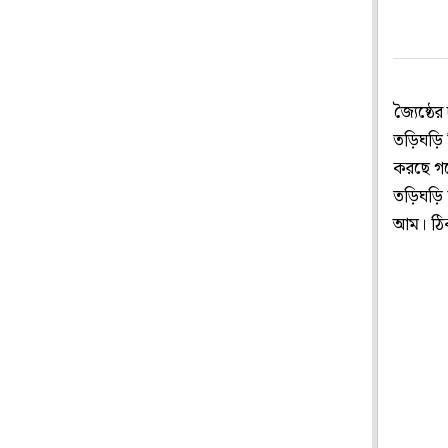
জ্যৈষ্ঠ
তড়িঘড়ি 
করছে গন্
তড়িঘড়ি 
আম। ঠি