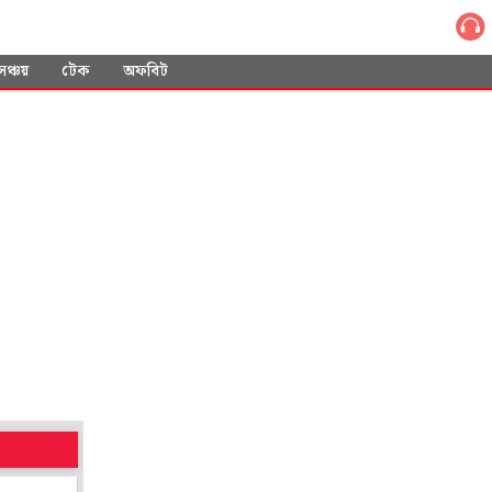
সঞ্চয়
টেক
অফবিট