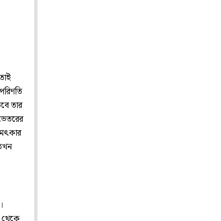
 তাই
 পরিণতি
তবে তার
 ভেতরের
 চমৎকার
 তখন
।
ই থেকে