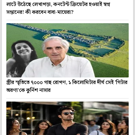
লাটে উঠেছে লেখাপড়া, কনটেন্ট ক্রিয়েটর হওয়াই স্বপ্ন
সন্তানের! কী করবেন বাবা-মায়েরা?
স্ত্রীর স্মৃতিতে ৭০০০ গাছ রোপণ, ১ কিলোমিটার দীর্ঘ সেই 'গিটার
অরণ্য'কে কুর্নিশ নাসার