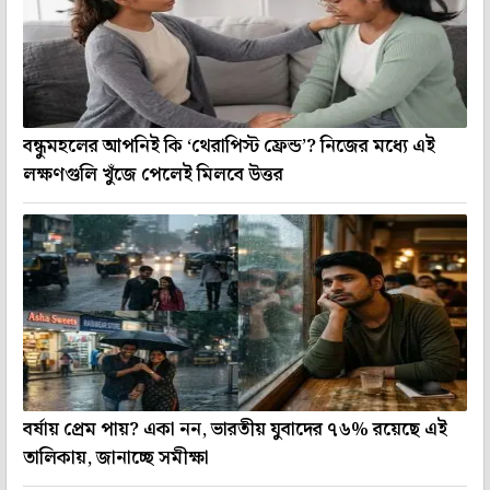
বন্ধুমহলের আপনিই কি ‘থেরাপিস্ট ফ্রেন্ড’? নিজের মধ্যে এই
লক্ষণগুলি খুঁজে পেলেই মিলবে উত্তর
বর্ষায় প্রেম পায়? একা নন, ভারতীয় যুবাদের ৭৬% রয়েছে এই
তালিকায়, জানাচ্ছে সমীক্ষা