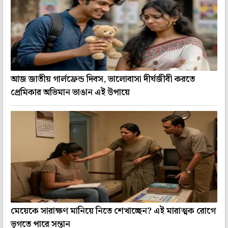
আজ জাতীয় গার্লফ্রেন্ড দিবস, ভালোবাসা দীর্ঘজীবী করতে
প্রেমিকার অভিমান ভাঙান এই উপায়ে
মেয়েকে সারাক্ষণ মানিয়ে নিতে শেখাচ্ছেন? এই মারাত্মক রোগে
ভুগতে পারে সন্তান