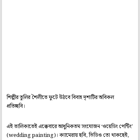
শিল্পীর তুলির শৈলীতে ফুটে উঠবে বিবাহ দৃশ্যটির অবিকল
প্রতিচ্ছবি।
এই তালিকাতেই এক্কেবারে আধুনিকতম সংযোজন ‘ওয়েডিং পেন্টিং’
(wedding painting)। ক্যামেরায় ছবি, ভিডিও তো থাকছেই,