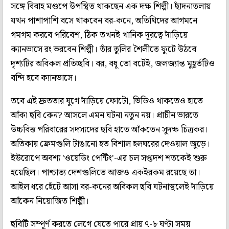
সঙ্গে বিবাহ মণ্ডপে উপস্থিত থাকছেন এক দক্ষ শিল্পী। ছাঁদনাতলায়
যখন পাশাপাশি বসে থাকবেন বর-কনে, অতিথিদের আগমনে
গমগম করবে পরিবেশ, ঠিক তখনই খানিক দূরত্বে দাঁড়িয়ে
ক্যানভাসে রং ভরবেন শিল্পী। তাঁর তুলির শৈলীতে ফুটে উঠবে
দৃশ্যটির অবিকল প্রতিচ্ছবি। বর, বধূ তো বটেই, জলজ্যান্ত মুহূর্তটিও
বন্দি হবে ক্যানভাসে।
তবে এই দ্রুততার যুগে দাঁড়িয়ে ফোটো, ভিডিও থাকতেও হাতে
আঁকা ছবি কেন? আসলে এমন ঘটনা নতুন নয়। প্রাচীন ভারতে
উচ্চবিত্ত পরিবারের সদস্যদের ছবি হাতে আঁকতেন সুদক্ষ চিত্রকর।
অতিকায় ফ্রেমগুলি টাঙানো হত বিশাল হলঘরের দেওয়াল জুড়ে।
ইউরোপে অবশ্য 'ওয়েডিং পেন্টিং'-এর চল সপ্তদশ শতকেই শুরু
হয়েছিল। পাশ্চাত্য দেশগুলিতে আজও একইরকম রয়েছে তা।
আইল ধরে হেঁটে আসা বর-কনের অবিকল ছবি ঘটনাস্থলেই দাঁড়িয়ে
আঁকেন নিয়োজিত শিল্পী।
ছবিটি সম্পূর্ণ করতে লেগে যেতে পারে প্রায় ৭-৮ ঘণ্টা সময়