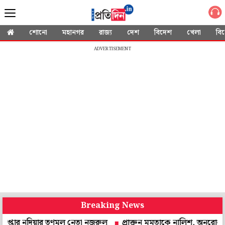
শোনো
মহানগর
রাজ্য
দেশ
বিদেশ
খেলা
বি
ADVERTISEMENT
Breaking News
দিয়ার তৃণমূল নেতা নজরুল
প্রাক্তন মমতাকে নালিশ, অনুরোধ করে চিঠি! উত্তর 