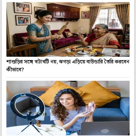
শাশুড়ির সঙ্গে খটাখটি নয়, ঝগড়া এড়িয়ে বাউন্ডারি তৈরি করবেন
কীভাবে?