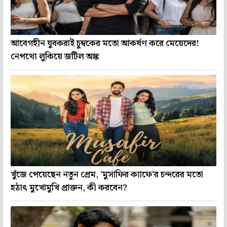
আবেগহীন যুবকরাই চুম্বকের মতো আকর্ষণ করে মেয়েদের!
নেপথ্যে লুকিয়ে জটিল অঙ্ক
খুঁজে পেয়েছেন নতুন প্রেম, 'মুসাফির ক্যাফে'র চন্দরের মতো
হঠাৎ মুখোমুখি প্রাক্তন, কী করবেন?