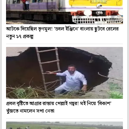
আটকে দিয়েছিল তৃণমূল! 'ডবল ইঞ্জিনে' বাংলায় ছুটবে রেলের
নতুন ১৭ প্রকল্প
প্রবল বৃষ্টিতে আগ্রার রাস্তায় পেল্লাই গহ্বর! মই নিয়ে 'বিকাশ'
খুঁজতে নামলেন সপা নেতা