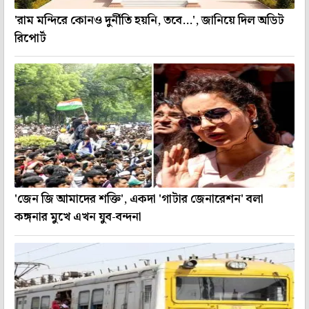
'রাম মন্দিরে কোনও দুর্নীতি হয়নি, তবে...', জানিয়ে দিল অডিট
রিপোর্ট
'জেন জি আমাদের শক্তি', একদা 'গাটার জেনারেশন' বলা
কঙ্গনার মুখে এখন যুব-বন্দনা