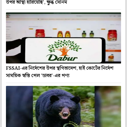
উপর আস্থা হারিয়েছি', ক্ষুব্ধ সোনম
FSSAI-এর নির্দেশের উপর স্থগিতাদেশ, হাই কোর্টের নির্দেশ
সাময়িক স্বস্তি পেল 'ডাবর'-এর পণ্য