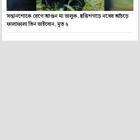
সন্তানশোকে রেগে আগুন মা ভালুক, ছত্তিশগড়ে নখের আঁচড়ে
ফালাফালা তিন ভাইবোন, মৃত ২