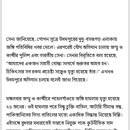
সেনা জানিয়েছে, গোপন সূত্রে উধমপুরের দুদু-বসন্তগড় এলাকায়
জঙ্গি গতিবিধির খবর মেলে। এরপরেই যৌথ অভিযান চালায় জম্মু ও
কাশ্মীর পুলিশ এবং ভারতীয় সেনা। সেনার বিবৃতিতে বলা হয়েছে,
"আমাদের একজন সাহসী যোদ্ধা সংঘর্ষে গুরুতর আহত হন।
চিকিৎসার সব রকম প্রচেষ্টা সত্ত্বেও মৃত্যু হয়েছে তাঁর।" এখনও
উধমপুরে অভিযান চলছে বলেই জানা গিয়েছে।
মঙ্গলবার জম্মু ও কাশ্মীরে পহেলগাঁওয়ে জঙ্গি হামলায় মৃত্যু হয়েছে
২৬ জনের। ওই হামলার পরে সিন্ধু চুক্তি বাতিল, আটারি সীমান্ত বন্ধ,
পাকিস্তানিদের ভিসা বাতিলের মতো একাধিক সিদ্ধান্ত নিয়েছে দিল্লি।
এইসঙ্গে বুধবার মধ্যরাতেই ভারতে নিযুক্ত পাক কুটনীতিক সাদ