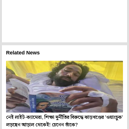
Related News
নেই লাইট-ক্যামেরা, শিক্ষা দুর্নীতির বিরুদ্ধে ঝাড়খণ্ডের 'ওয়াংচুক'
লড়ছেন আড়াল থেকেই! চেনেন তাঁকে?