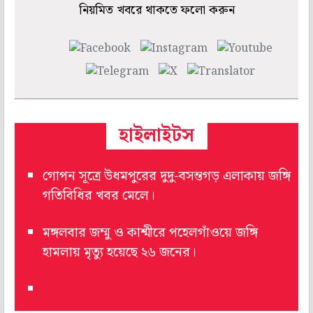
নিয়মিত খবরে থাকতে ফলো করুন
হাইলাইটস
গোপন সূত্রে উধমপুরের দুদু-বসন্তগড় এলাকায় জঙ্গি
গতিবিধির খবর মেলে।
মঙ্গলবার জম্মু ও কাশ্মীরে পহেলগাঁওয়ে জঙ্গি
হামলায় মৃত্যু হয়েছে ২৬ জনের।