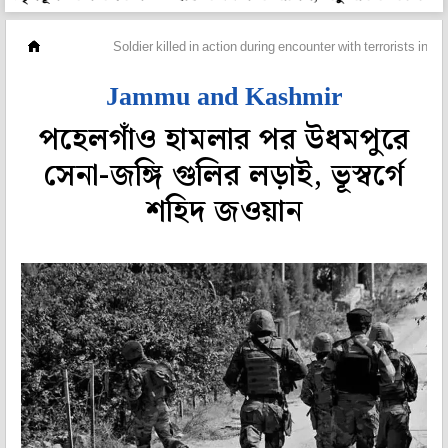
দেশ
Soldier killed in action during encounter with terrorists in
Jammu and Kashmir
পহেলগাঁও হামলার পর উধমপুরে
সেনা-জঙ্গি গুলির লড়াই, ভূস্বর্গে
শহিদ জওয়ান