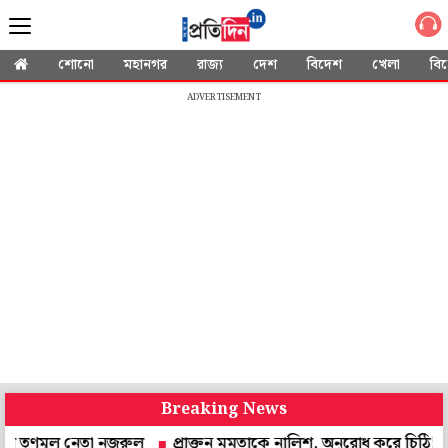
শোনো
মহানগর
রাজ্য
দেশ
বিদেশ
খেলা
বি
ADVERTISEMENT
Breaking News
ূল নেতা নজরুল
প্রাক্তন মমতাকে নালিশ, অনুরোধ করে চিঠি! উত্তর দেবেন স্বা