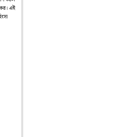
বকের। এই
িংসা