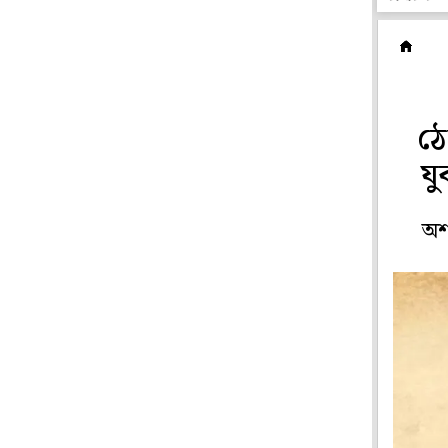
দ
ঠে
যু
অশা