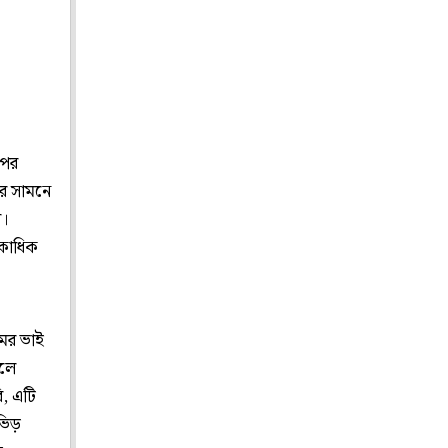
 পর
ের সামনে
ী।
একাধিক
মের ভাই
িলে
ি, এটি
 ভিড়