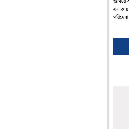
জমিয়ে অ
এলাকায় 
পরিষেবা