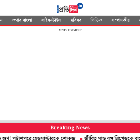
দন
ওপার বাংলা
লাইফস্টাইল
ছবিঘর
ভিডিও
সম্পাদকীয়
ADVERTISEMENT
Breaking News
 পটাশপুরে হেডমাস্টারকে শোকজ
জীবিত মাও বঙ্গ ব্রিগেডকে বাগে আনতে 