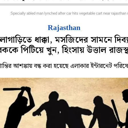
েশ
Specially abled man lynched after car hits vegetable cart near rajastha
Rajasthan
লাগাড়িতে ধাক্কা, মসজিদের সামনে দিব্যা
বককে পিটিয়ে খুন, হিংসায় উত্তাল রাজস্
ন্তির আশঙ্কায় বন্ধ করা হয়েছে এলাকার ইন্টারনেট পরিষ