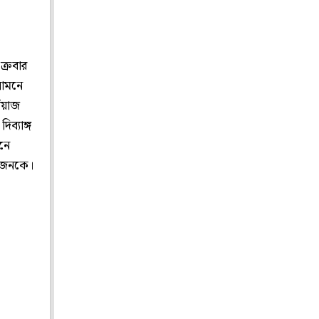
ক্রবার
সামনে
েঁয়াজ
ব্যাঙ্গ
ানে
ারজনকে।