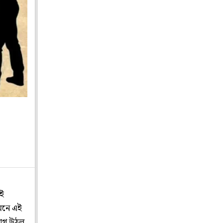
এই
ামনে এই
যোগ উঠল