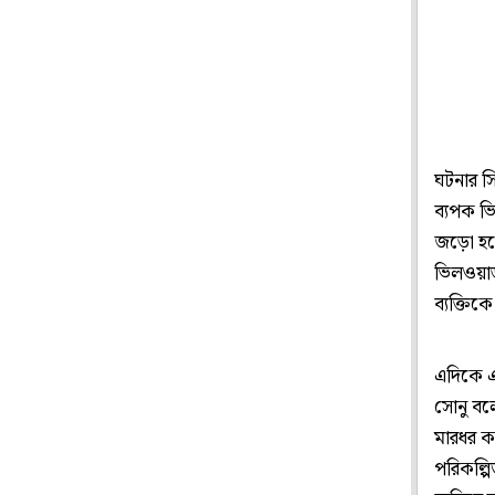
ঘটনার সি
ব্যপক ভ
জড়ো হয়ে
ভিলওয়াড়া
ব্যক্তিক
এদিকে এ
সোনু বল
মারধর ক
পরিকল্পি