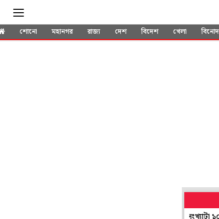
শোনো
মহানগর
রাজ্য
দেশ
বিদেশ
খেলা
বিনো
কুলে হাতে গোনা পড়ুয়া, অথচ মিড ডে মিলের পোর্টালে সংখ্যাটা ১০ গুণ!