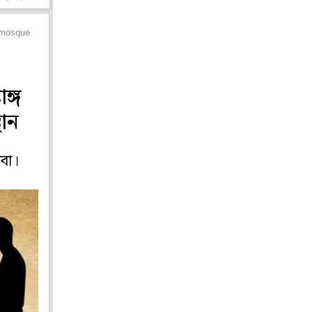
n mosque
ঙ্গ
থান
েবা।