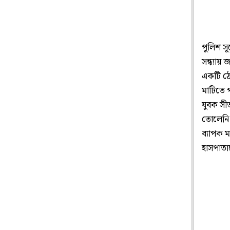
পুলিশ সূ
সন্ধ্যায়
একটি ঠেল
মাটিতে 
যুবক সী
তোলেনি 
ব্যাপক 
হাসপাতা