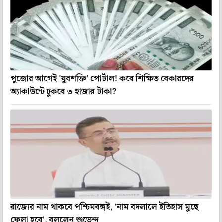
পুজোর আগেই 'যুবশক্তি' পোর্টাল! কবে শিক্ষিত বেকারদের
অ্যাকাউন্টে ঢুকবে ৩ হাজার টাকা?
রাজ্যের নাম থাকবে পশ্চিমবঙ্গই, 'নাম বদলালে ইতিহাস মুছে
ফেলা হবে', বললেন শুভেন্দু