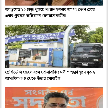
অ্যান্ড্রয়েড ১২ ছাড়া খুলছে না জনগণনার অ্যাপ! ফোন চেয়ে
এবার পুরসভা অভিযানে সেনসাস কর্মীরা
প্রেসিডেন্সি জেলে বসে তোলাবাজি! মণীশ শুক্লা খুনে ধৃত ২
আসামির কাছ থেকে উদ্ধার মোবাইল