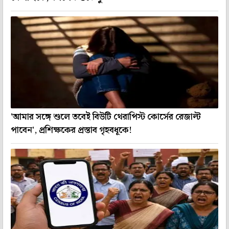
'আমার সঙ্গে শুলে তবেই বিউটি থেরাপিস্ট কোর্সের রেজাল্ট
পাবেন', প্রশিক্ষকের প্রস্তাব গৃহবধূকে!