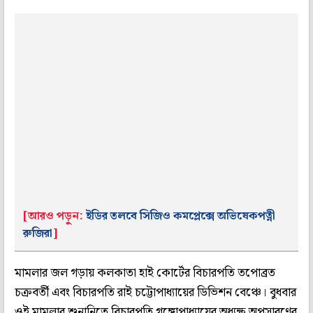
[আরও পড়ুন:
ইডির তলবে সিজিও কমপ্লেক্সে অভিষেকপত্নী
রুজিরা
]
মামলার জল গড়ায় কলকাতা হাই কোর্টের বিচারপতি তপোব্রত
চক্রবর্তী এবং বিচারপতি রাই চট্টোপাধ্যায়ের ডিভিশন বেঞ্চে। বুধবার
ওই মামলার শুনানিতে বিচারপতি গঙ্গোপাধ্যায়ের অধ্যক্ষ অপসারণের