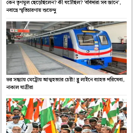
কেন তৃণমূল ছেড়েছিলেন? কী ঘটেছিল? 'ববিদারা সব জানে',
নবান্নে স্মৃতিচারণায় শুভেন্দু
ভর সন্ধ্যায় মেট্রোয় আত্মহত্যার চেষ্টা! ব্লু লাইনে ব্যাহত পরিষেবা,
নাকাল যাত্রীরা