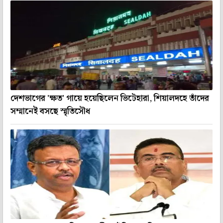
দেশভাগের 'ক্ষত' গায়ে হয়েছিলেন ভিটেহারা, শিয়ালদহে তাঁদের
সম্মানেই বসছে স্মৃতিসৌধ