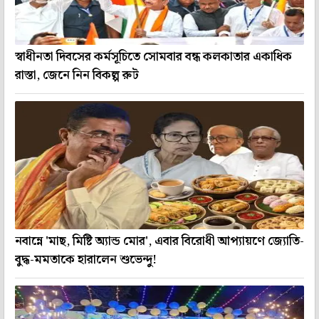
স্বাধীনতা দিবসের কর্মসূচিতে সোমবার বন্ধ কলকাতার একাধিক
রাস্তা, জেনে নিন বিকল্প রুট
নবান্নে 'মাছ, মিষ্টি অ্যান্ড মোর', এবার বিরোধী আপ্যায়ণে জ্যোতি-
বুদ্ধ-মমতাকে হারালেন শুভেন্দু!