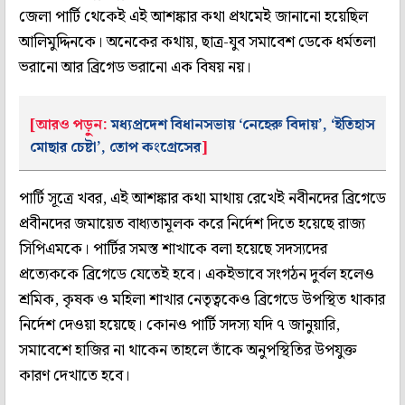
জেলা পার্টি থেকেই এই আশঙ্কার কথা প্রথমেই জানানো হয়েছিল
আলিমুদ্দিনকে। অনেকের কথায়, ছাত্র-যুব সমাবেশ ডেকে ধর্মতলা
ভরানো আর ব্রিগেড ভরানো এক বিষয় নয়।
[আরও পড়ুন:
মধ্যপ্রদেশ বিধানসভায় ‘নেহেরু বিদায়’, ‘ইতিহাস
মোছার চেষ্টা’, তোপ কংগ্রেসের
]
পার্টি সূত্রে খবর, এই আশঙ্কার কথা মাথায় রেখেই নবীনদের ব্রিগেডে
প্রবীনদের জমায়েত বাধ‌্যতামূলক করে নির্দেশ দিতে হয়েছে রাজ‌্য
সিপিএমকে। পার্টির সমস্ত শাখাকে বলা হয়েছে সদস‌্যদের
প্রত্যেককে ব্রিগেডে যেতেই হবে। একইভাবে সংগঠন দুর্বল হলেও
শ্রমিক, কৃষক ও মহিলা শাখার নেতৃত্বকেও ব্রিগেডে উপস্থিত থাকার
নির্দেশ দেওয়া হয়েছে। কোনও পার্টি সদস‌্য যদি ৭ জানুয়ারি,
সমাবেশে হাজির না থাকেন তাহলে তাঁকে অনুপস্থিতির উপযুক্ত
কারণ দেখাতে হবে।