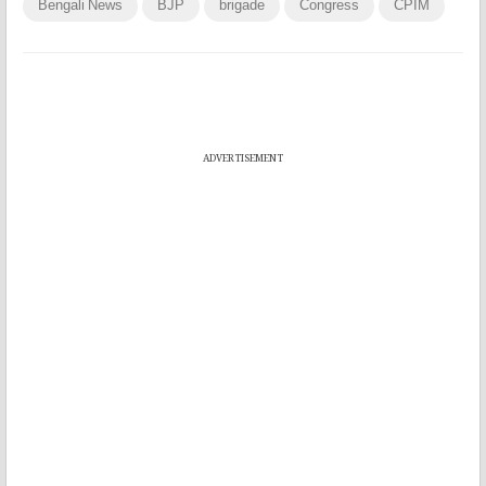
Bengali News
BJP
brigade
Congress
CPIM
ADVERTISEMENT