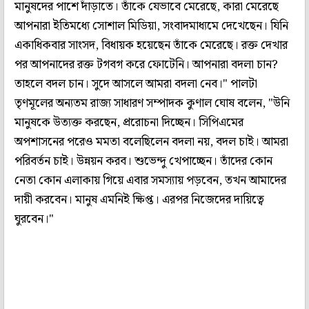
মানুষদের পাশে দাঁড়াতে। তাঁকে যেভাবে মেরেছে, কারা মেরেছে
আপনারা ইতিমধ্যে সোশাল মিডিয়া, সংবাদমাধ্যমে দেখেছেন। যিনি
একাধিকবার সাংসদ, বিধায়ক হয়েছেন তাঁকে মেরেছে। রক্ত দেখার
পর আপনাদের রক্ত টগবগ করে ফোটেনি। আপনারা বদলা চান?
তাহলে বদল চান। সুদে আসলে আমরা বদলা নেব।" পালটা
তৃণমূলের অন্যতম রাজ্য সাধারণ সম্পাদক কুণাল ঘোষ বলেন, "উনি
মানুষকে উত্যক্ত করছেন, প্ররোচনা দিচ্ছেন। সিপিএমের
অপশাসনের পরেও মমতা বলেছিলেন বদলা নয়, বদল চাই। আমরা
পরিবর্তন চাই। উন্নয়ন করব। শুভেন্দু খেপাচ্ছেন। তাঁদের কোন
নেতা কোন এলাকায় গিয়ে এবার সমস্যায় পড়বেন, তখন আমাদের
দায়ী করবেন। মানুষ এমনিই ক্ষিপ্ত। এরপর নিজেদের দায়িত্বে
ঘুরবেন।"