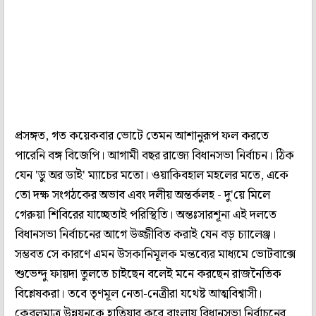
প্রসঙ্গত, গত কয়েকবার ভোটে তেমন আশানুরূপ ফল করতে
পারেনি বঙ্গ বিজেপি। আগামী বছর রাজ্যে বিধানসভা নির্বাচন। ঠিক
যেন 'ডু অর ডাই' ম্যাচের মতো। ওয়াকিবহাল মহলের মতে, একে
তো দক্ষ সংগঠকের অভাব এবং দলীয় অন্তর্কলহ - দু'য়ে মিলে
গেরুয়া শিবিরের যাচ্ছেতাই পরিস্থিতি। অন্তঃসারশূন্য এই দলতে
বিধানসভা নির্বাচনের আগে উজ্জীবিত করাই যেন বড় চ্যালেঞ্জ।
সম্ভবত সে কারণে এমন উসকানিমূলক মন্তব্যের মাধ্যমে ভোটবাক্সে
শুভেন্দু ফায়দা তুলতে চাইছেন বলেই মনে করছেন রাজনৈতিক
বিশ্লেষকরা। তবে তৃণমূল নেতা-নেত্রীরা যথেষ্ট আত্মবিশ্বাসী।
কেবলমাত্র উন্নয়নকে হাতিয়ার করে বাংলায় বিধানসভা নির্বাচনের