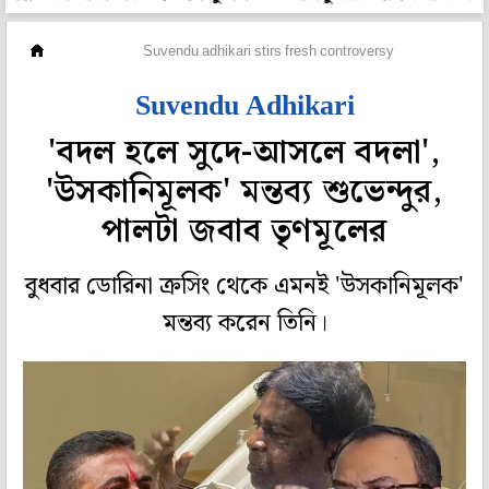
মহানগর
Suvendu adhikari stirs fresh controversy
Suvendu Adhikari
'বদল হলে সুদে-আসলে বদলা',
'উসকানিমূলক' মন্তব্য শুভেন্দুর,
পালটা জবাব তৃণমূলের
বুধবার ডোরিনা ক্রসিং থেকে এমনই 'উসকানিমূলক'
মন্তব্য করেন তিনি।