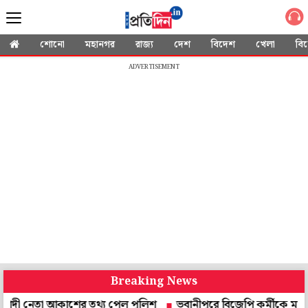
শোনো
মহানগর
রাজ্য
দেশ
বিদেশ
খেলা
বি
ADVERTISEMENT
Breaking News
তা আকাশের তথ্য পেল পুলিশ
ভবানীপুরে বিজেপি কর্মীকে মারধর, মাকে 