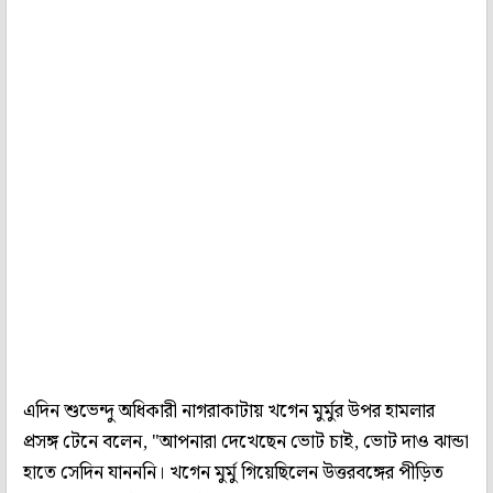
এদিন শুভেন্দু অধিকারী নাগরাকাটায় খগেন মুর্মুর উপর হামলার
প্রসঙ্গ টেনে বলেন, "আপনারা দেখেছেন ভোট চাই, ভোট দাও ঝান্ডা
হাতে সেদিন যানননি। খগেন মুর্মু গিয়েছিলেন উত্তরবঙ্গের পীড়িত