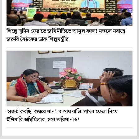
শিল্পে সুদিন ফেরাতে জমিনীতিতে আমূল বদল! মঙ্গলে নবান্নে
জরুরি বৈঠকের ডাক শিল্পমন্ত্রীর
'সতর্ক করছি, শুধরে যান', রাস্তায় বালি-পাথর ফেলা নিয়ে
হুঁশিয়ারি অগ্নিমিত্রার, হবে জরিমানাও!