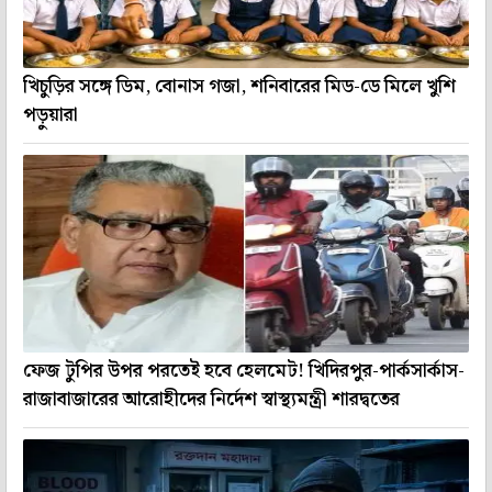
খিচুড়ির সঙ্গে ডিম, বোনাস গজা, শনিবারের মিড-ডে মিলে খুশি
পড়ুয়ারা
ফেজ টুপির উপর পরতেই হবে হেলমেট! খিদিরপুর-পার্কসার্কাস-
রাজাবাজারের আরোহীদের নির্দেশ স্বাস্থ্যমন্ত্রী শারদ্বতের