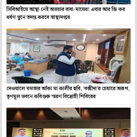
সিবিআইয়ে আস্থা নেই অভয়ার বাবা-মায়ের! এবার আর জি কর
ধর্ষণ খুনে তদন্ত করবে স্বাস্থ্যদপ্তর
দেওয়ালে মমতার আঁকা মা কালীর ছবি, 'বক্সীদা'র চেয়ারে অরূপ,
তৃণমূল ভবনে কবিগুরু স্মরণ বিদ্রোহী শিবিরের