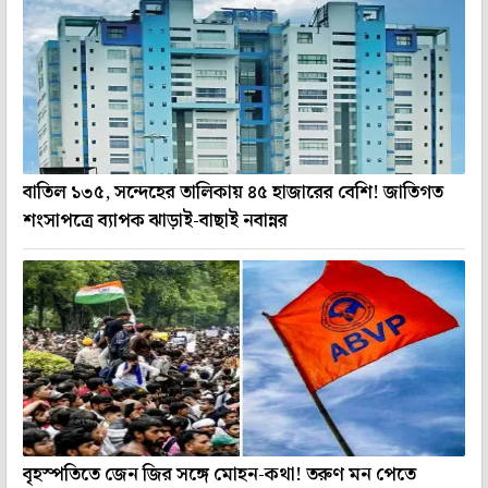
বাতিল ১৩৫, সন্দেহের তালিকায় ৪৫ হাজারের বেশি! জাতিগত
শংসাপত্রে ব্যাপক ঝাড়াই-বাছাই নবান্নর
বৃহস্পতিতে জেন জির সঙ্গে মোহন-কথা! তরুণ মন পেতে