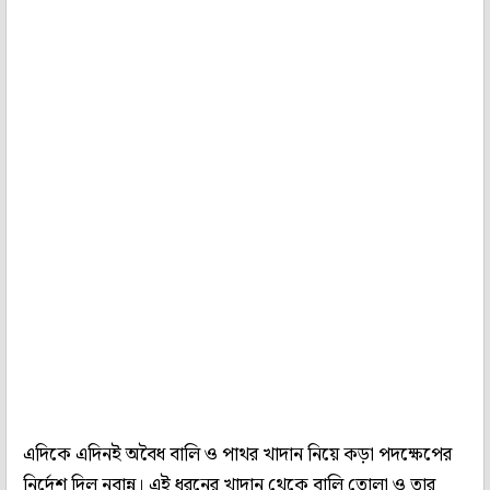
এদিকে এদিনই অবৈধ বালি ও পাথর খাদান নিয়ে কড়া পদক্ষেপের
নির্দেশ দিল নবান্ন। এই ধরনের খাদান থেকে বালি তোলা ও তার