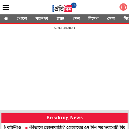
শোনো
মহানগর
রাজ্য
দেশ
বিদেশ
খেলা
বি
ADVERTISEMENT
Breaking News
ীও
কীভাবে তোলাবাজি? গ্রেপ্তারের ৫৭ দিন পর সব্যসাচী বিরুদ্ধে চার্জ