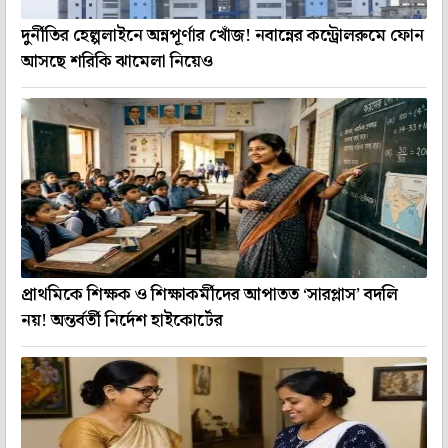
দুর্নীতির হেল্পলাইনে অন্নপূর্ণার খোঁজ! নবান্নের কন্ট্রোলরুমে ফোন
আসছে শরিকি ঝামেলা নিয়েও
প্রাথমিকে শিক্ষক ও শিক্ষাকর্মীদের আপাতত ‘সারপ্লাস’ বদলি
নয়! অন্তর্বর্তী নির্দেশ হাইকোর্টের