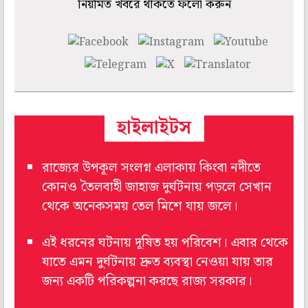
নিয়মিত খবরে থাকতে ফলো করুন
হাইলাইটস
রাজ্যের উপকূল সংলগ্ন এলাকায় কিংবা নদীতে
কোনও তৈলবাহী জাহাজ দুর্ঘটনায় পড়লে সেখান
থেকে অনেকসময় তেল মিশে যায় জলে।
এই ধরনের ঘটনায় দূষিত হয় পরিবেশ। এবার থেকে
যাতে এমন দুর্ঘটনায় দ্রুত ব্যবস্থা নেওয়া যায় তার
জন্য একটি পরিকল্পনা করছে রাজ্য সরকার।