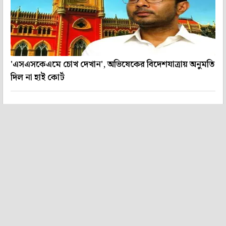
'এসএসকেএমে চোখ দেখান', অভিষেকের বিদেশযাত্রায় অনুমতি
দিল না হাই কোর্ট