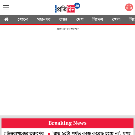
শোনো
মহানগর
রাজ্য
দেশ
বিদেশ
খেলা
বি
ADVERTISEMENT
Breaking News
াখণ্ডের তরুণের
'রাত ২টো পর্যন্ত কাজ করেও হচ্ছে না', মুখ্যমন্ত্রীর 'হ