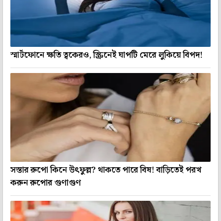
স্মার্টফোনে ক্ষতি ত্বকেরও, স্ক্রিনেই ঘাপটি মেরে লুকিয়ে বিপদ!
সস্তার রুপো কিনে উৎফুল্ল? থাকতে পারে বিষ! বাড়িতেই পরখ
করুন রুপোর গুণাগুণ