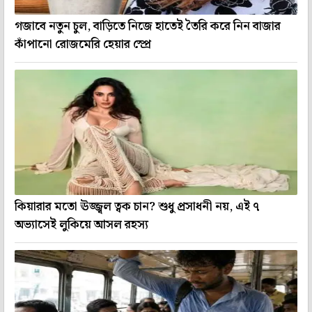
গজাবে নতুন চুল, বাড়িতে নিজে হাতেই তৈরি করে নিন বাজার
কাঁপানো রোজমেরি হেয়ার স্প্রে
কিয়ারার মতো ঊজ্জ্বল ত্বক চান? শুধু প্রসাধনী নয়, এই ৭
অভ্যাসেই লুকিয়ে আসল রহস্য