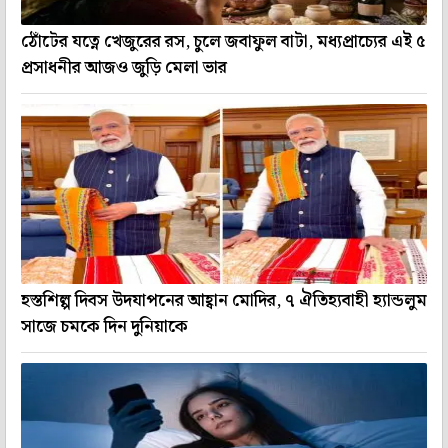
ঠোঁটের যত্নে খেজুরের রস, চুলে জবাফুল বাটা, মধ্যপ্রাচ্যের এই ৫
প্রসাধনীর আজও জুড়ি মেলা ভার
হস্তশিল্প দিবস উদযাপনের আহ্বান মোদির, ৭ ঐতিহ্যবাহী হ্যান্ডলুম
সাজে চমকে দিন দুনিয়াকে