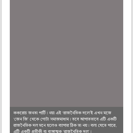
ককরোচ জনতা পার্টি। নয়া এই ‘রাজনৈতিক দলে’ই এখন মজে
‘জেন জি’ থেকে গোটা সমাজমাধ্যম। তবে আপাতভাবে এটি একটি
রাজনৈতিক দল মনে হলেও ব্যাপার ঠিক তা নয়। বলা যেতে পারে,
এটি একটি প্রতীকী বা ব্যঙ্গাত্মক ‘রাজনৈতিক দল’।