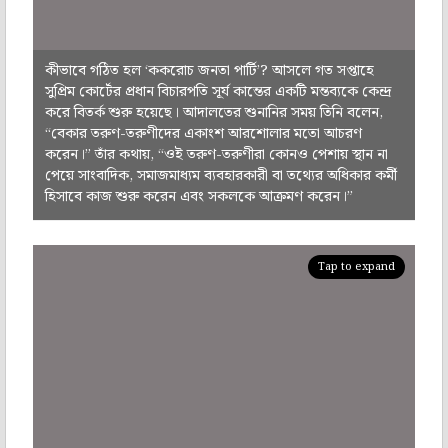
কীভাবে গঠিত হল ‘ককরোচ জনতা পার্টি’? আসলে গত সপ্তাহে
সুপ্রিম কোর্টের প্রধান বিচারপতি সূর্য কান্তের একটি মন্তব্যকে কেন্দ্র
করে বিতর্ক শুরু হয়েছে। আদালতের শুনানির সময় তিনি বলেন,
“বেকার তরুণ-তরুণীদের একাংশ আরশোলার মতো আচরণ
করেন।” তাঁর কথায়, “ওই তরুণ-তরুণীরা কোনও পেশায় স্থান না
পেয়ে সাংবাদিক, সমাজমাধ্যম ব্যবহারকারী বা তথ্যের অধিকার কর্মী
হিসাবে কাজ শুরু করেন এবং সকলকে আক্রমণ করেন।”
Tap to expand