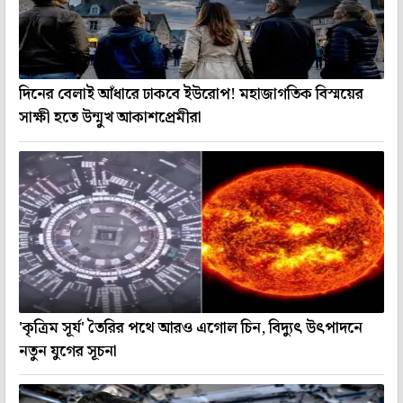
দিনের বেলাই আঁধারে ঢাকবে ইউরোপ! মহাজাগতিক বিস্ময়ের
সাক্ষী হতে উন্মুখ আকাশপ্রেমীরা
'কৃত্রিম সূর্য' তৈরির পথে আরও এগোল চিন, বিদ্যুৎ উৎপাদনে
নতুন যুগের সূচনা