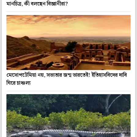
মানচিত্র, কী বলছেন বিজ্ঞানীরা?
মেসোপটেমিয়া নয়, সভ্যতার জন্ম ভারতেই! ইতিহাসবিদের দাবি
ঘিরে চাঞ্চল্য