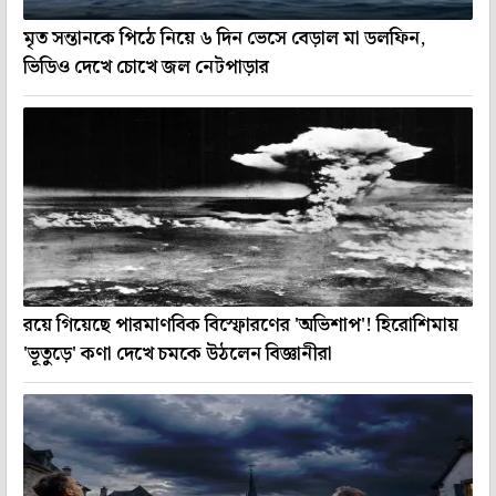
মৃত সন্তানকে পিঠে নিয়ে ৬ দিন ভেসে বেড়াল মা ডলফিন,
ভিডিও দেখে চোখে জল নেটপাড়ার
রয়ে গিয়েছে পারমাণবিক বিস্ফোরণের 'অভিশাপ'! হিরোশিমায়
'ভূতুড়ে' কণা দেখে চমকে উঠলেন বিজ্ঞানীরা