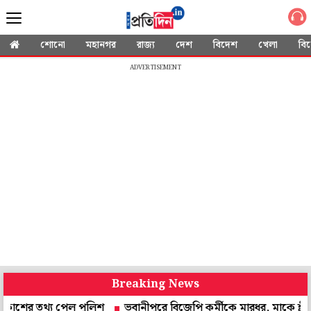
শোনো
মহানগর
রাজ্য
দেশ
বিদেশ
খেলা
বি
ADVERTISEMENT
Breaking News
থ্য পেল পুলিশ
ভবানীপুরে বিজেপি কর্মীকে মারধর, মাকে শ্লীলতাহানি!