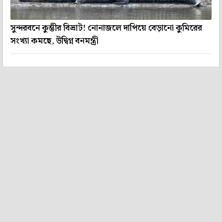
সুন্দরবনে কুম্ভীর বিভ্রাট! নোনাজলে দাপিয়ে বেড়ানো কুমিরের
সংখ্যা কমছে, উদ্বিগ্ন বনমন্ত্রী