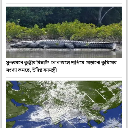
সুন্দরবনে কুম্ভীর বিভ্রাট! নোনাজলে দাপিয়ে বেড়ানো কুমিরের
সংখ্যা কমছে, উদ্বিগ্ন বনমন্ত্রী