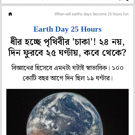
বিজ্ঞান ও পরিবেশ
When will earths days become 25 hours long
Earth Day 25 Hours
ধীর হচ্ছে পৃথিবীর 'চাকা'! ২৪ নয়,
দিন ফুরবে ২৫ ঘণ্টায়, কবে থেকে?
বিজ্ঞানের হিসেবে এমনটা ঘটাই স্বাভাবিক। ১০০
কোটি বছর আগে দিন ছিল ১৯ ঘণ্টার।