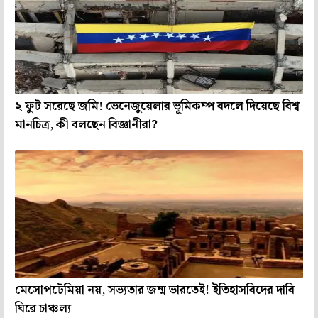
২ ফুট সরেছে জমি! ভেনেজুয়েলার ভূমিকম্প বদলে দিয়েছে বিশ্ব
মানচিত্র, কী বলছেন বিজ্ঞানীরা?
মেসোপটেমিয়া নয়, সভ্যতার জন্ম ভারতেই! ইতিহাসবিদের দাবি
ঘিরে চাঞ্চল্য