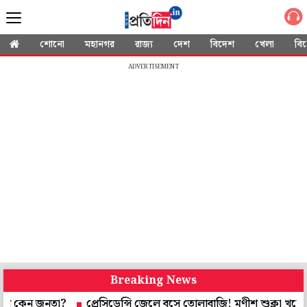
শোনো
মহানগর
রাজ্য
দেশ
বিদেশ
খেলা
বি
ADVERTISEMENT
Breaking News
ন জনতা?
প্রেসিডেন্সি জেলে বসে তোলাবাজি! মণীশ শুক্লা খুনে ধৃত ২ আ