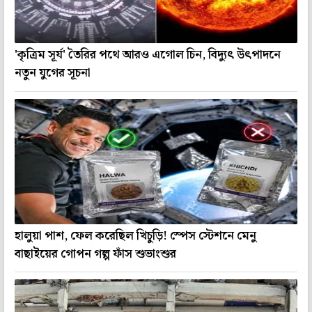
'কৃত্রিম সূর্য' তৈরির পথে আরও এগোল চিন, বিদ্যুৎ উৎপাদনে
নতুন যুগের সূচনা
হালুয়া পাশ, ফেল করেছিল খিচুড়ি! স্পেস স্টেশনে মেনু
বাছাইয়ের গোপন গল্প ফাঁস শুভাংশুর