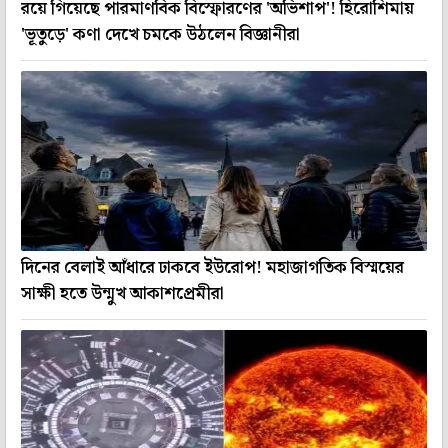
রয়ে গিয়েছে পারমাণবিক বিস্ফোরণের 'অভিশাপ'! হিরোশিমায়
'ভূতুড়ে' কণা দেখে চমকে উঠলেন বিজ্ঞানীরা
দিনের বেলাই আঁধারে ঢাকবে ইউরোপ! মহাজাগতিক বিস্ময়ের
সাক্ষী হতে উন্মুখ আকাশপ্রেমীরা