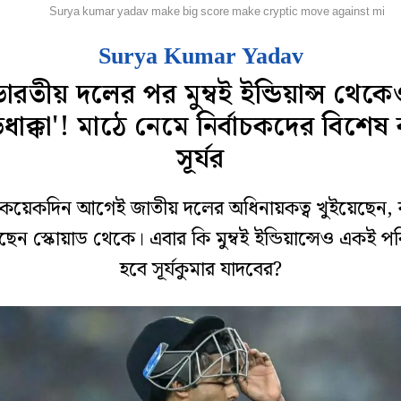
্রিকেট
Surya kumar yadav make big score make cryptic move against mi
Surya Kumar Yadav
ভারতীয় দলের পর মুম্বই ইন্ডিয়ান্স থেকে
ড়ধাক্কা'! মাঠে নেমে নির্বাচকদের বিশেষ বা
সূর্যর
র কয়েকদিন আগেই জাতীয় দলের অধিনায়কত্ব খুইয়েছেন,
েন স্কোয়াড থেকে। এবার কি মুম্বই ইন্ডিয়ান্সেও একই প
হবে সূর্যকুমার যাদবের?