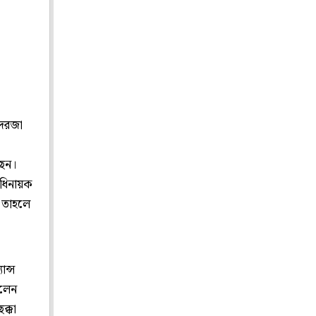
 দরজা
ছেন।
ধিনায়ক
, তাহলে
ন্স
িলেন
ক্কা