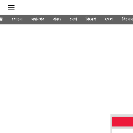
শোনো
মহানগর
রাজ্য
দেশ
বিদেশ
খেলা
বিনো