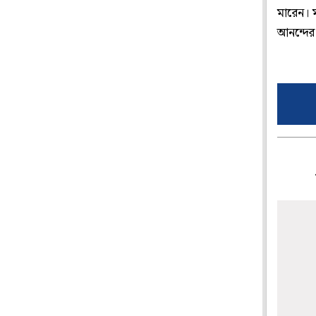
মারেন। 
আনন্দের।