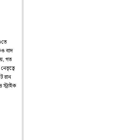
২০তে
েও বাদ
 নয়, গত
নেতৃত্বে
টে রান
স্ট্রাইক