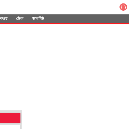
সঞ্চয়
টেক
অফবিট