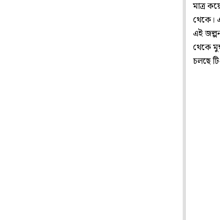
মাত্র ক
থেকে। এব
এই জল্প
থেকে মুম
চলছে টি