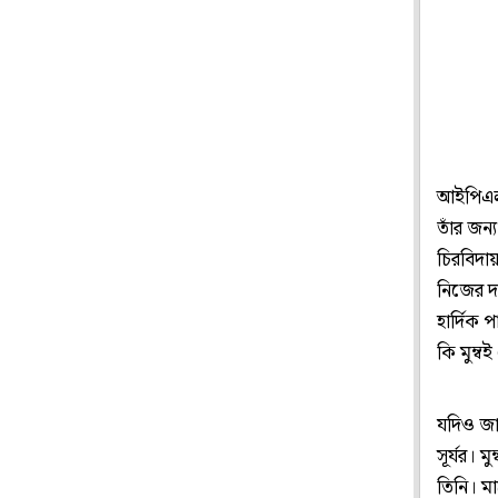
আইপিএল 
তাঁর জন
চিরবিদায়
নিজের 
হার্দিক 
কি মুম্ব
যদিও জা
সূর্যর। 
তিনি। মা