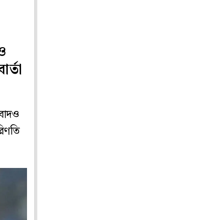
ও
র্তা
 বাদও
রিণতি