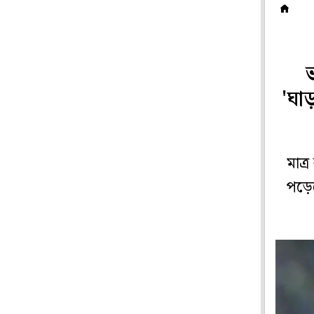
ক
'ঘা
মাত্
পড়েছ