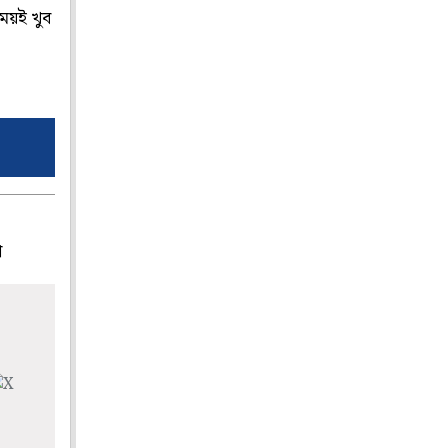
সময়ই খুব
প