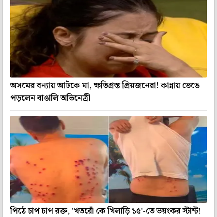
অসমের বন্যায় আটকে মা, ক্ষতিগ্রস্ত প্রিয়জনেরা! কান্নায় ভেঙে
পড়লেন বাঙালি অভিনেত্রী
পিঠে চাপ চাপ রক্ত, 'খতরোঁ কে খিলাড়ি ১৫'-তে ভয়ংকর স্টান্ট!