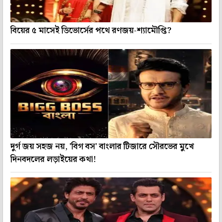
বিয়ের ৫ মাসেই ডিভোর্সের পথে রণজয়-শ্যামৌপ্তি?
দুর্গ জয় সহজ নয়, 'বিগ বস' বাংলার টিজারে সৌরভের মুখে
দিনবদলের লড়াইয়ের কথা!