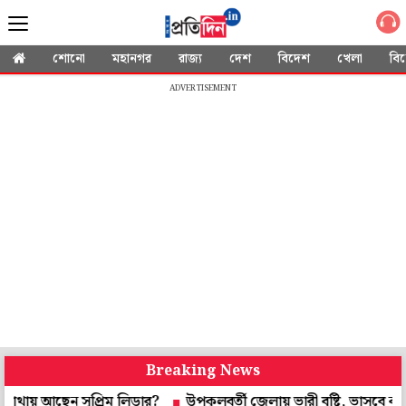
শোনো
মহানগর
রাজ্য
দেশ
বিদেশ
খেলা
বি
ADVERTISEMENT
Breaking News
েন সুপ্রিম লিডার?
উপকূলবর্তী জেলায় ভারী বৃষ্টি, ভাসবে কলকাতাও! কব