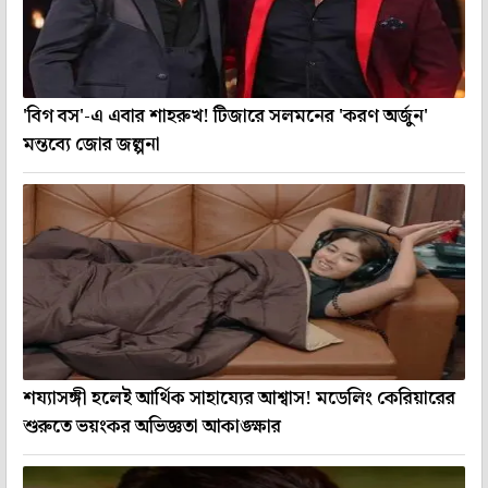
'বিগ বস'-এ এবার শাহরুখ! টিজারে সলমনের 'করণ অর্জুন'
মন্তব্যে জোর জল্পনা
শয্যাসঙ্গী হলেই আর্থিক সাহায্যের আশ্বাস! মডেলিং কেরিয়ারের
শুরুতে ভয়ংকর অভিজ্ঞতা আকাঙ্ক্ষার