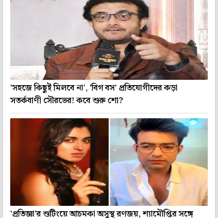
'সহজে কিছুই মিলবে না', 'বিগ বস' প্রতিযোগীদের কড়া
সতর্কবাণী সৌরভের! কবে শুরু শো?
'প্রতিজ্ঞা'র শুটিংয়ে আচমকা অসুস্থ রণজয়, শ্যামৌপ্তির সঙ্গে