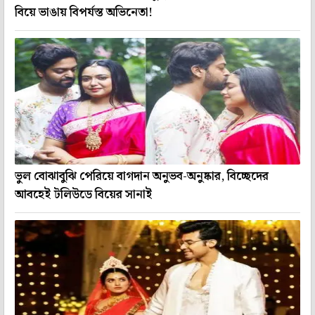
বিয়ে ভাঙায় বিপর্যস্ত অভিনেতা!
ভুল বোঝাবুঝি পেরিয়ে বাগদান অনুভব-অনুষ্কার, বিচ্ছেদের
আবহেই টলিউডে বিয়ের সানাই