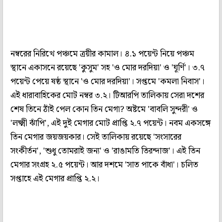
নম্বরের নিরিখে পঞ্চমে ত্রয়ীর কামাল। ৪.১ পয়েন্ট নিয়ে পঞ্চম
স্থানে একাসনে রয়েছে 'কুসুম' সহ 'ও মোর দরদিয়া' ও 'ঘূর্ণি'। ৩.৭
পয়েন্ট পেয়ে ষষ্ঠ স্থানে 'ও মোর দরদিয়া'। সপ্তমে 'কমলা নিবাস'।
এই ধারাবাহিকের মোট নম্বর ৩.২। টিআরপি তালিকায় সেরা দশের
শেষ তিনে ঠাঁই পেল কোন তিন মেগা? অষ্টমে 'বাবলি সুন্দরী' ও
'লক্ষ্মী ঝাঁপি', এই দুই মেগার মোট প্রাপ্তি ২.৭ পয়েন্ট। নবম একসঙ্গে
তিন মেগার জয়জয়কার। সেই তালিকায় রয়েছে 'সংসারের
সংকীর্তন', 'শুধু তোমরাই জন্য' ও 'রাঙামতি তিরন্দাজ'। এই তিন
মেগার সংগ্রহ ২.৫ পয়েন্ট। আর দশমে 'সাত পাকে বাঁধা'। চলিত
সপ্তাহে এই মেগার প্রাপ্তি ২.২।