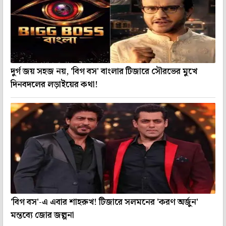
দুর্গ জয় সহজ নয়, 'বিগ বস' বাংলার টিজারে সৌরভের মুখে
দিনবদলের লড়াইয়ের কথা!
'বিগ বস'-এ এবার শাহরুখ! টিজারে সলমনের 'করণ অর্জুন'
মন্তব্যে জোর জল্পনা