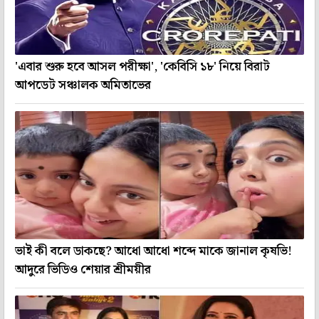
'এবার শুরু হবে আসল পরীক্ষা', 'কেবিসি ১৮' নিয়ে বিরাট
আপডেট সঞ্চালক অমিতাভের
ভাই কী বলে ডাকছে? আধো আধো শব্দে মাকে জানাল কৃষভি!
আদুরে ভিডিও শেয়ার শ্রীময়ীর