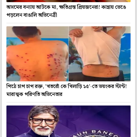
অসমের বন্যায় আটকে মা, ক্ষতিগ্রস্ত প্রিয়জনেরা! কান্নায় ভেঙে
পড়লেন বাঙালি অভিনেত্রী
পিঠে চাপ চাপ রক্ত, 'খতরোঁ কে খিলাড়ি ১৫'-তে ভয়ংকর স্টান্ট!
মারাত্মক পরিণতি অভিনেতার