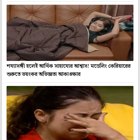
শয্যাসঙ্গী হলেই আর্থিক সাহায্যের আশ্বাস! মডেলিং কেরিয়ারের
শুরুতে ভয়ংকর অভিজ্ঞতা আকাঙ্ক্ষার