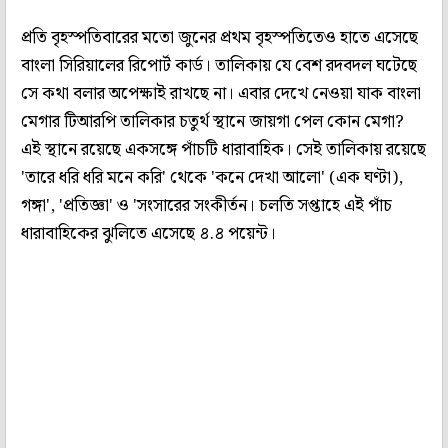
প্রতি বৃহস্পতিবারের মতো জুনের প্রথম বৃহস্পতিতেও হাতে এসেছে
বাংলা সিরিয়ালের রিপোর্ট কার্ড। তালিকায় যে বেশ রদবদল ঘটেছে
সে কথা বলার অপেক্ষাই রাখছে না। এবার দেখে নেওয়া যাক বাংলা
মেগার টিআরপি তালিকার চতুর্থ স্থানে জায়গা পেল কোন মেগা?
এই স্থানে রয়েছে একসঙ্গে পাঁচটি ধারাবাহিক। সেই তালিকায় রয়েছে
'তারে ধরি ধরি মনে করি' থেকে 'কনে দেখা আলো' (এক ঘণ্টা),
গঙ্গা', 'প্রতিজ্ঞা' ও 'সংসারের সংকীর্তন। চলতি সপ্তাহে এই পাঁচ
ধারাবাহিকের ঝুলিতে এসেছে ৪.৪ পয়েন্ট।