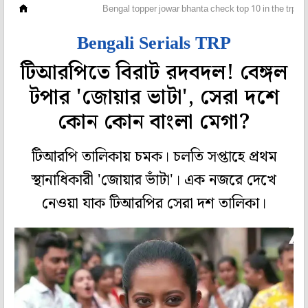
টেলি দুনিয়া
Bengal topper jowar bhanta check top 10 in the trp ch
Bengali Serials TRP
টিআরপিতে বিরাট রদবদল! বেঙ্গল
টপার 'জোয়ার ভাটা', সেরা দশে
কোন কোন বাংলা মেগা?
টিআরপি তালিকায় চমক। চলতি সপ্তাহে প্রথম
স্থানাধিকারী 'জোয়ার ভাঁটা'। এক নজরে দেখে
নেওয়া যাক টিআরপির সেরা দশ তালিকা।