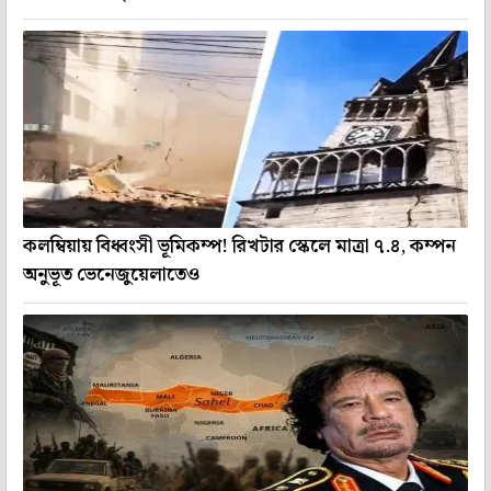
কলম্বিয়ায় বিধ্বংসী ভূমিকম্প! রিখটার স্কেলে মাত্রা ৭.৪, কম্পন
অনুভূত ভেনেজুয়েলাতেও