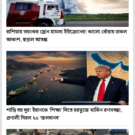
রাশিয়ায় ভয়ংকর ড্রোন হামলা ইউক্রেনের! কালো ধোঁয়ায় ঢাকল
আকাশ, ছড়াল আতঙ্ক
শান্তি বহু দূর! ইরানকে ‘শিক্ষা’ দিতে হরমুজে মার্কিন রণসজ্জা,
প্রণালী ঘিরল ২০ ‘জলদানব’