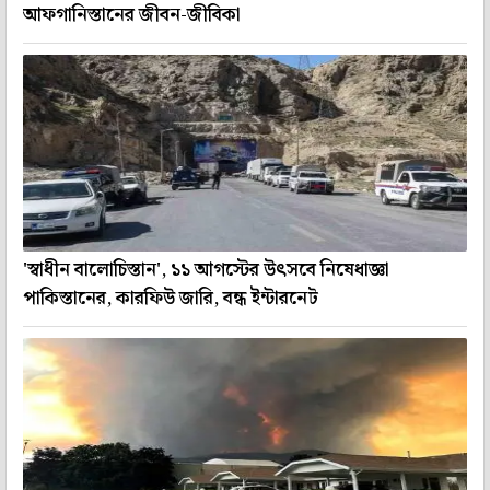
আফগানিস্তানের জীবন-জীবিকা
'স্বাধীন বালোচিস্তান', ১১ আগস্টের উৎসবে নিষেধাজ্ঞা
পাকিস্তানের, কারফিউ জারি, বন্ধ ইন্টারনেট