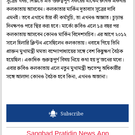
সূত্রের খবর, দিল্লিতে এত গুরুত্বপূর্ণ সফরের মাঝেই রুবিও একবার
কলকাতায় আসবেন। কলকাতার মার্কিন দূতাবাস সূত্রের দাবি
এমনই। তবে এখানে তাঁর কী কর্মসূচি, তা এখনও অজ্ঞাত। চূড়ান্ত
দিনক্ষণও পরে স্থির করা হবে। মার্কো রুবিও এলে ১৪ বছর পর
কলকাতায় আসবেন কোনও মার্কিন বিদেশসচিব। এর আগে ২০১২
সালে হিলারি ক্লিন্টন এসেছিলেন কলকাতায়। নবান্নে গিয়ে তিনি
প্রাক্তন মুখ্যমন্ত্রী মমতা বন্দ্যোপাধ্যায়ের সঙ্গে বেশ কিছুক্ষণ বৈঠক
হয়েছিল। একাধিক গুরুত্বপূর্ণ বিষয় নিয়ে কথা হয় দু'জনের মধ্যে।
এবার রুবিও কলকাতায় এলে নতুন মুখ্যমন্ত্রী শুভেন্দু অধিকারীর
সঙ্গে আলাদা কোনও বৈঠক হবে কিনা, এখনও অজানা।
Subscribe
Sangbad Pratidin News App