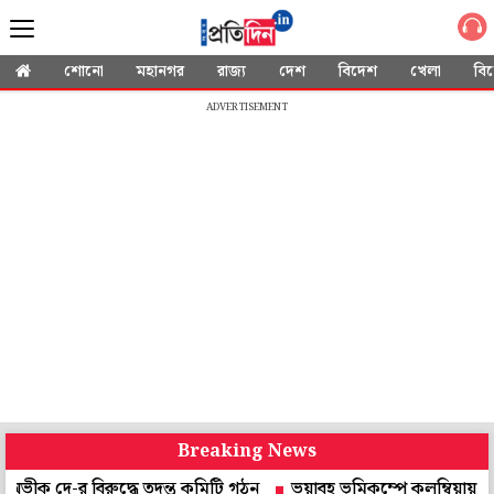
শোনো
মহানগর
রাজ্য
দেশ
বিদেশ
খেলা
বি
ADVERTISEMENT
Breaking News
র বিরুদ্ধে তদন্ত কমিটি গঠন
ভয়াবহ ভূমিকম্পে কলম্বিয়ায় হাহাকার, ত