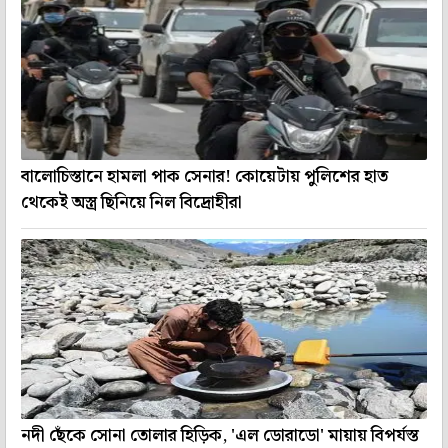
বালোচিস্তানে হামলা পাক সেনার! কোয়েটায় পুলিশের হাত
থেকেই অস্ত্র ছিনিয়ে নিল বিদ্রোহীরা
নদী ছেঁকে সোনা তোলার হিড়িক, 'এল ডোরাডো' মায়ায় বিপর্যস্ত