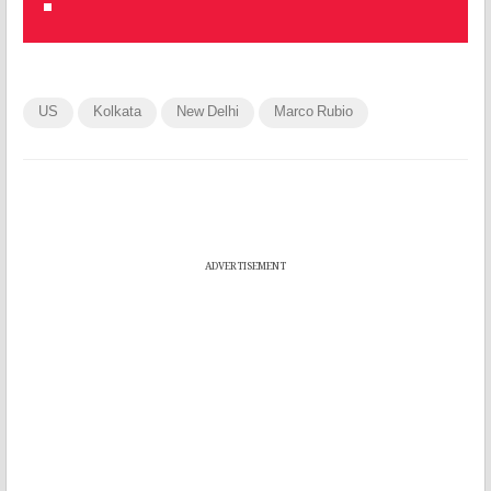
US
Kolkata
New Delhi
Marco Rubio
ADVERTISEMENT