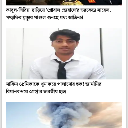
কাবুল-সিরিয়া ছাড়িয়ে 'গ্লোবাল জেহাদে'র ভরকেন্দ্র সাহেল,
গদ্দাফির মৃত্যুর মাশুল গুনছে মধ্য আফ্রিকা
মার্কিন প্রেমিকাকে খুন করে পালানোর ছক! জার্মানির
বিমানবন্দরে গ্রেপ্তার ভারতীয় ছাত্র