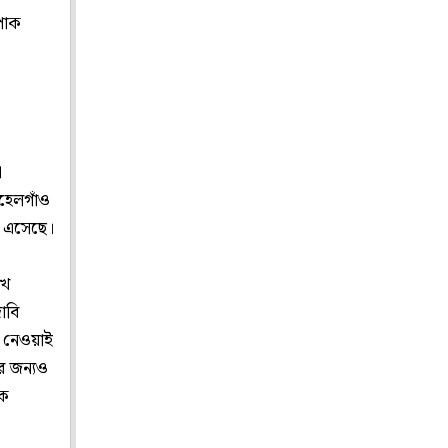
পাক
া
হেলগাঁও
যে এসেছে।
খে
াবি
নে নেওয়াই
র জন্যও
াক