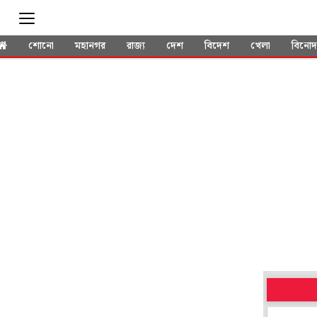
শোনো
মহানগর
রাজ্য
দেশ
বিদেশ
খেলা
বিনো