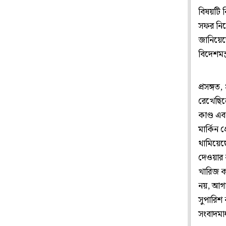
বিষয়টি 
সফর নিয়
জানিয়েছে
বিদেশমন
প্রসঙ্গত
রেখেছিল
কাণ্ড এব
মার্কিন 
থামিয়েছে
দেওয়ার ক
খারিজ কর
নয়, আগা
সুপারিশ
সংবাদমা