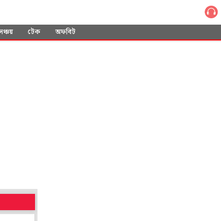
সঞ্চয়
টেক
অফবিট