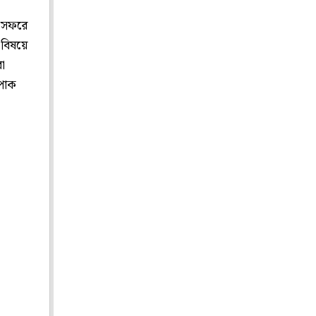
ন সফরে
 এবিষয়ে
রা
 পাক