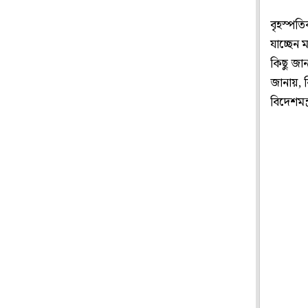
বৃহস্পতি
যাচ্ছেন 
কিছু জান
জানায়, ব
বিদেশমন