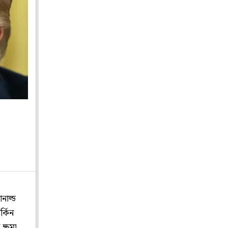
নাল্ড
র্কিন
ক্ষমা