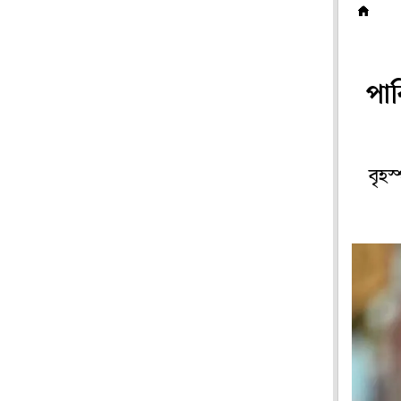
ব
পাক
বৃহস