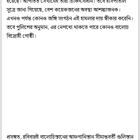
হয়েছে। আপাতত সেখানেই তাঁরা চিকিৎসাধীন। তবে হাসপাতাল
সূত্রে জানা গিয়েছে, বেশ কয়েকজনের অবস্থা আশঙ্কাজনক।
এখনও পর্যন্ত কোনও জঙ্গি সংগঠন এই হামলার দায় স্বীকার করেনি।
তবে পুলিশের অনুমান, এর নেপথ্যে থাকতে পারে কোনও বালোচ
বিদ্রোহী গোষ্ঠী।
প্রসঙ্গত, রবিবারই বালোচিস্তানের আফগানিস্তান সীমান্তবর্তী গুলিস্তান