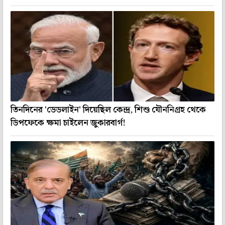
তিনদিনের 'ডেডলাইন' দিয়েছিল কেন্দ্র, শিশু যৌননিগ্রহ থেকে
ডিপফেকে ক্ষমা চাইলেন জুকারবার্গ!