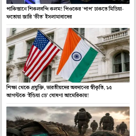
পাকিস্তানে শিকলবন্দি কলম! পিওকের 'পাপ' ঢাকতে মিডিয়া-
ফতোয়া জারি 'ভীত' ইসলামাবাদের
শিক্ষা থেকে প্রযুক্তি, ভারতীয়দের অবদানের স্বীকৃতি, ১৫
আগস্টকে ‘ইন্ডিয়া ডে’ ঘোষণা আমেরিকায়!