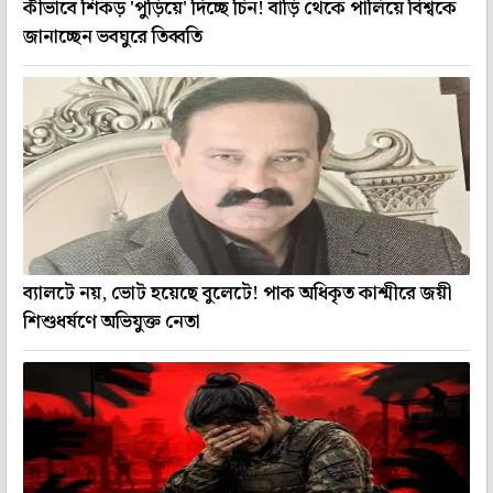
কীভাবে শিকড় 'পুড়িয়ে' দিচ্ছে চিন! বাড়ি থেকে পালিয়ে বিশ্বকে
জানাচ্ছেন ভবঘুরে তিব্বতি
ব্যালটে নয়, ভোট হয়েছে বুলেটে! পাক অধিকৃত কাশ্মীরে জয়ী
শিশুধর্ষণে অভিযুক্ত নেতা