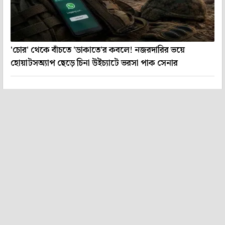
'চোর' থেকে বাঁচতে 'ডাকাতে'র কবলে! নজরদারির ভয়ে
হোয়াটসঅ্যাপ ছেড়ে চিনা উইচ্যাটে ভরসা পাক সেনার