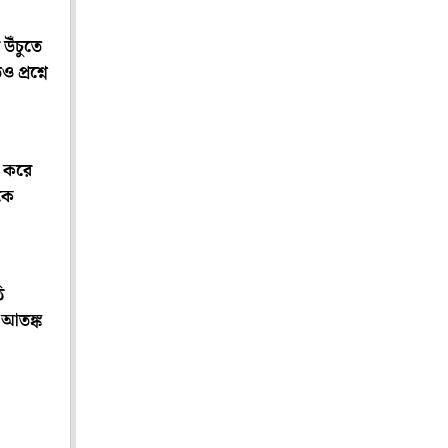
উঁচুতে
 প্রশ্নে
র করে
কে
ি
ে আতঙ্ক