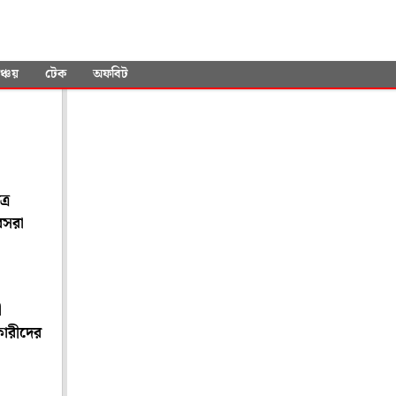
ই
ঞ্চয়
টেক
অফবিট
!
্র
েসরা
ী
কারীদের