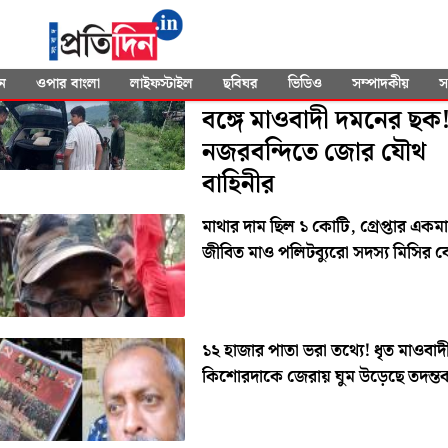
SEARCHED FOR
"Maoist"
বাম আমলে দেখানো পথে
ন
ওপার বাংলা
লাইফস্টাইল
ছবিঘর
ভিডিও
সম্পাদকীয়
স
বঙ্গে মাওবাদী দমনের ছক
নজরবন্দিতে জোর যৌথ
বাহিনীর
মাথার দাম ছিল ১ কোটি, গ্রেপ্তার একমাত
জীবিত মাও পলিটব্যুরো সদস্য মিসির ব
১২ হাজার পাতা ভরা তথ্যে! ধৃত মাওবাদ
কিশোরদাকে জেরায় ঘুম উড়েছে তদন্ত