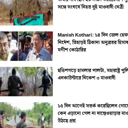
সঙ্গে সংঘর্ষে নিহত দুই মাওবাদী নেত্রী
Manish Kothari: ১৪ দিন জেল হে
নির্দেশ, তিহাড়ই ঠিকানা অনুব্রতর হিসা
মণীশ কোঠারির
ছত্তিশগড়ে হামলার পালটা, মহারাষ্ট্র পু
এনকাউন্টারে নিকেশ ৩ মাওবাদী
১৫ দিন আগেই সতর্ক করেছিলেন গোয়েন
কেন এড়ানো গেল না দান্তেওয়াড়ার মা
উঠছে প্রশ্ন