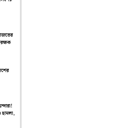
ফাজতের
বরক্ষক
লিশের
্দারা!
ও হামলা,