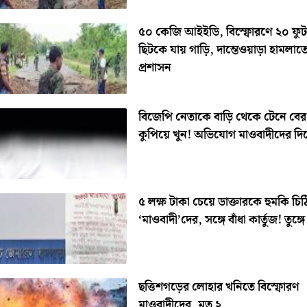
৫০ কেজি আইইডি, বিস্ফোরণে ২০ ফুট 
ছিটকে যায় গাড়ি, দান্তেওয়াড়া হামলাতেও
প্রশাসন
বিজেপি নেতাকে বাড়ি থেকে টেনে বে
কুপিয়ে খুন! অভিযোগ মাওবাদীদের দি
৫ লক্ষ টাকা চেয়ে ডাক্তারকে হুমকি চিঠ
‘মাওবাদী’দের, সঙ্গে বাঁধা কার্তুজ! তুঙ্গ
ছত্তিশগড়ের লোহার খনিতে বিস্ফোরণ
মাওবাদীদের, মৃত ২