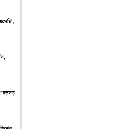
এসেছি’,
পণ,
ে বড়সড়
ুলিশের