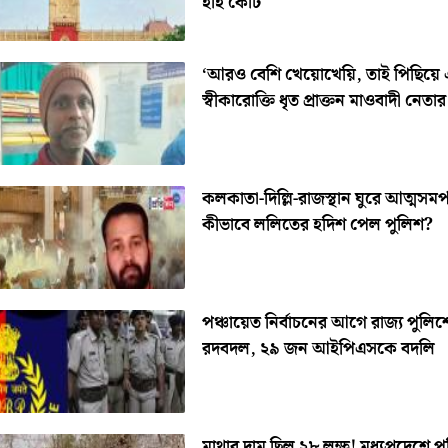
হাই কোর্ট
‘আরও বেশি খেয়োখেয়ি, তাই পিছিয়ে 
স্বীকারোক্তি ধৃত প্রাক্তন মাওবাদী নেতার
কলকাতা-দিল্লি-রাজস্থান ঘুরে আত্মসমর্
কীভাবে ললিতের হদিশ পেল পুলিশ?
পঞ্চায়েত নির্বাচনের আগে রাজ্য পুলিশ
রদবদল, ২৯ জন আইপিএসকে বদলি
মাথার দাম ছিল ২৮ লক্ষ! মধ্যপ্রদেশে প