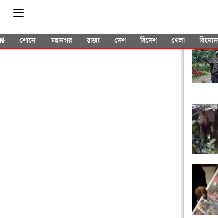
YOU 
শোনো
মহানগর
রাজ্য
দেশ
বিদেশ
খেলা
বিনোদ