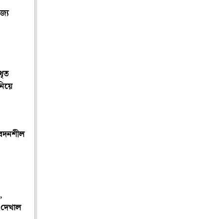
জ্য
ধৃত
নিয়ে
বেদনশীল
,
 দেখাল