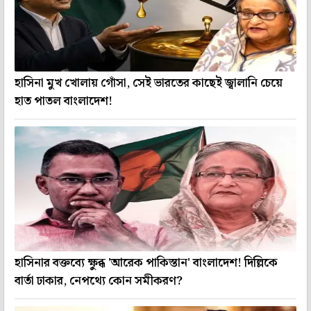
হাসিনা মুখ খোলায় গোঁসা, সেই ভারতের কাছেই জ্বালানি চেয়ে
হাত পাতল বাংলাদেশ!
হাসিনার বক্তব্যে ক্ষুব্ধ 'আরেক পাকিস্তান' বাংলাদেশ! দিল্লিকে
বার্তা ঢাকার, নেপথ্যে কোন সমীকরণ?