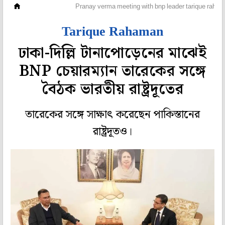
ওপার বাংলা
Pranay verma meeting with bnp leader tarique raha
Tarique Rahaman
ঢাকা-দিল্লি টানাপোড়েনের মাঝেই
BNP চেয়ারম্যান তারেকের সঙ্গে
বৈঠক ভারতীয় রাষ্ট্রদূতের
তারেকের সঙ্গে সাক্ষাৎ করেছেন পাকিস্তানের
রাষ্ট্রদূতও।