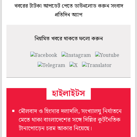
খবরের টাটকা আপডেট পেতে ডাউনলোড করুন সংবাদ
প্রতিদিন অ্যাপ
নিয়মিত খবরে থাকতে ফলো করুন
হাইলাইটস
মৌলবাদ ও হিংসার দলাদলি, সংখ্যালঘু নির্যাতনে
মেতে থাকা বাংলাদেশের সঙ্গে দিল্লির কূটনৈতিক
টানাপোড়েন চরম আকার নিয়েছে।