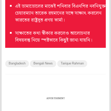
এই ডামাডোলের মাঝেই শনিবার বিএনপির নবনিযুক্ত
চেয়ারম্যান তারেক রহমানের সঙ্গে সাক্ষাৎ করলেন
ভারতের রাষ্ট্রদূত প্রণয় ভার্মা।
সাক্ষাতের কথা স্বীকার করলেও আলোচনার
বিষয়বস্তু নিয়ে স্পষ্টভাবে কিছুই জানা যায়নি।
Bangladesh
Bengali News
Tarique Rahman
ADVERTISEMENT