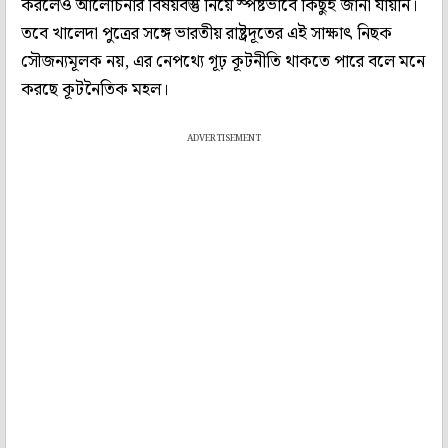
করলেও আলোচনার বিষয়বস্তু নিয়ে স্পষ্টভাবে কিছুই জানা যায়নি।
তবে খালেদা পুত্রের সঙ্গে ভারতীয় রাষ্ট্রদূতের এই সাক্ষাৎ নিছক
সৌজন্যমূলক নয়, এর নেপথ্যে গূঢ় কূটনীতি থাকতে পারে বলে মনে
করছে কূটনৈতিক মহল।
ADVERTISEMENT