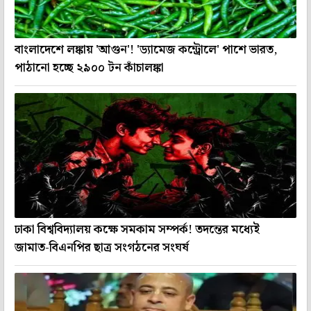
বাংলাদেশে লঙ্কায় 'আগুন'! 'ড্যামেজ কন্ট্রোলে' পাশে ভারত,
পাঠানো হচ্ছে ২৯০০ টন কাঁচালঙ্কা
ঢাকা বিশ্ববিদ্যালয় কক্ষে সমকাম সম্পর্ক! তদন্তের মধ্যেই
জামাত-বিএনপির ছাত্র সংগঠনের সংঘর্ষ