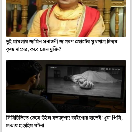
দুই মামলায় জামিন সনাতনী জাগরণ জোটের মুখপাত্র চিন্ময়
কৃষ্ণ দাসের, কবে জেলমুক্তি?
সিসিটিভিতে ভেসে উঠল হত্যাদৃশ্য! ভাইপোর হাতেই 'খুন' পিসি,
ঢাকায় হাড়হিম ঘটনা