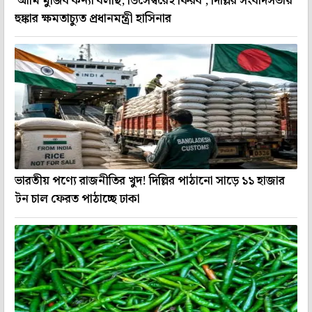
'আমি মুজিব কন্যা বলছি, ডিসেম্বরেই ফিরব', দিল্লির সংবাদসভায়
হুঙ্কার ক্ষমতাচ্যুত প্রধানমন্ত্রী হাসিনার
ভারতীয় পণ্যে রাজনীতির খুদ! দিল্লির পাঠানো সাড়ে ১১ হাজার
টন চাল ফেরত পাঠাচ্ছে ঢাকা