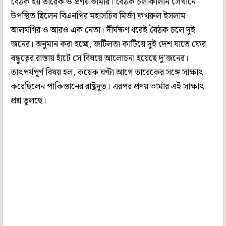
বৈঠক হয় তারেক ও প্রণয় ভার্মার। বৈঠক চলাকালীন সেখানে
উপস্থিত ছিলেন বিএনপির মহাসচিব মির্জা ফখরুল ইসলাম
আলমগির ও আরও এক নেতা। দীর্ঘক্ষণ ধরেই বৈঠক চলে দুই
জনের। অনুমান করা হচ্ছে, জটিলতা কাটিয়ে দুই দেশ যাতে ফের
বন্ধুত্বের রাস্তায় হাঁটে সে বিষয়ে আলোচনা হয়েছে দু'জনের।
তাৎপর্যপূর্ণ বিষয় হল, কয়েক ঘণ্টা আগে তারেকের সঙ্গে সাক্ষাৎ
করেছিলেন পাকিস্তানের রাষ্ট্রদূত। এরপর প্রণয় ভার্মার এই সাক্ষাৎ
প্রশ্ন তুলছে।