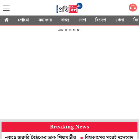
শোনো
মহানগর
রাজ্য
দেশ
বিদেশ
খেলা
বি
ADVERTISEMENT
Breaking News
রুরি বৈঠকের ডাক শিল্পমন্ত্রীর
বিশ্বকাপের পরেই দুঃসংবাদ, না ফেরার