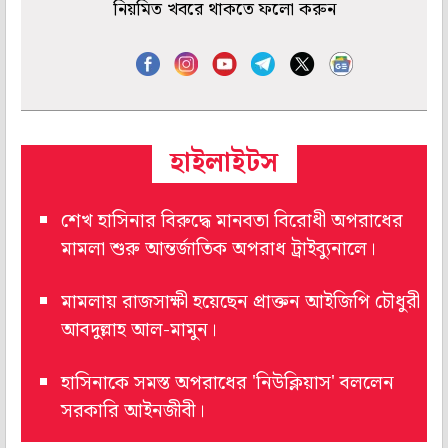
নিয়মিত খবরে থাকতে ফলো করুন
হাইলাইটস
শেখ হাসিনার বিরুদ্ধে মানবতা বিরোধী অপরাধের
মামলা শুরু আন্তর্জাতিক অপরাধ ট্রাইব্যুনালে।
মামলায় রাজসাক্ষী হয়েছেন প্রাক্তন আইজিপি চৌধুরী
আবদুল্লাহ আল-মামুন।
হাসিনাকে সমস্ত অপরাধের 'নিউক্লিয়াস' বললেন
সরকারি আইনজীবী।