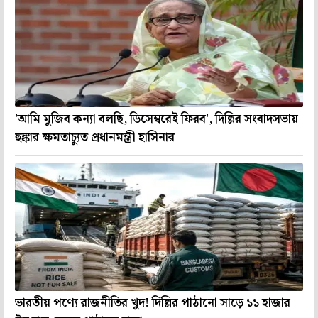
'আমি মুজিব কন্যা বলছি, ডিসেম্বরেই ফিরব', দিল্লির সংবাদসভায়
হুঙ্কার ক্ষমতাচ্যুত প্রধানমন্ত্রী হাসিনার
ভারতীয় পণ্যে রাজনীতির খুদ! দিল্লির পাঠানো সাড়ে ১১ হাজার