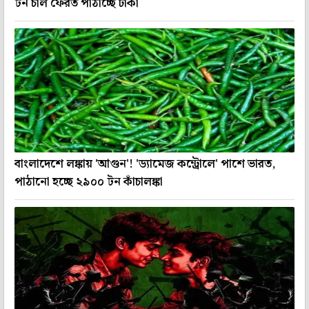
টন চাল ফেরত পাঠাচ্ছে ঢাকা
বাংলাদেশে লঙ্কায় 'আগুন'! 'ড্যামেজ কন্ট্রোলে' পাশে ভারত,
পাঠানো হচ্ছে ২৯০০ টন কাঁচালঙ্কা