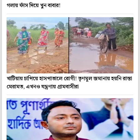
গলায় ফাঁস দিয়ে খুন বাবার!
খাটিয়ায় চাপিয়ে হাসপাতালে রোগী! তৃণমূল জমানায় হয়নি রাস্তা
মেরামত, এখনও যন্ত্রণায় গ্রামবাসীরা