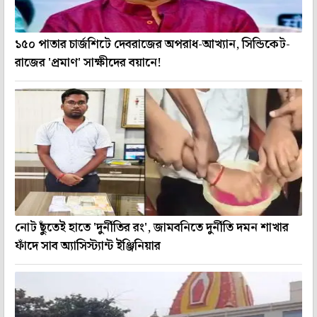
১৫০ পাতার চার্জশিটে দেবরাজের অপরাধ-আখ্যান, সিন্ডিকেট-
রাজের 'প্রমাণ' সাক্ষীদের বয়ানে!
নোট ছুঁতেই হাতে 'দুর্নীতির রং', জামবনিতে দুর্নীতি দমন শাখার
ফাঁদে সাব অ্যাসিস্ট্যান্ট ইঞ্জিনিয়ার