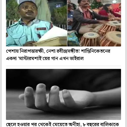
পেশায় নিরাপত্তারক্ষী, নেশা রবীন্দ্রসঙ্গীত! শান্তিনিকেতনের
একদা 'মাস্টারমশাই'য়ের গান এখন ভাইরাল
ছেলে হওয়ার পর থেকেই মেয়েতে অনীহা, ৮ বছরের বালিকাকে