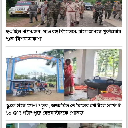
ছক ছিল নাশকতার! মাও বঙ্গ ব্রিগেডকে বাগে আনতে পুরুলিয়ায়
শুরু 'মিশন আকাশ'
স্কুলে হাতে গোনা পড়ুয়া, অথচ মিড ডে মিলের পোর্টালে সংখ্যাটা
১০ গুণ! পটাশপুরে হেডমাস্টারকে শোকজ