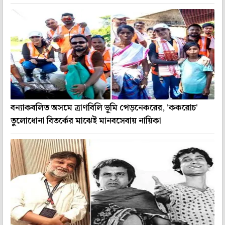
বন্যাকবলিত অসমে ত্রাণবিলি ভূমি পেড়নেকরের, 'ককরোচ'
তুলোধোনা বিতর্কের মাঝেই মানবসেবায় নায়িকা