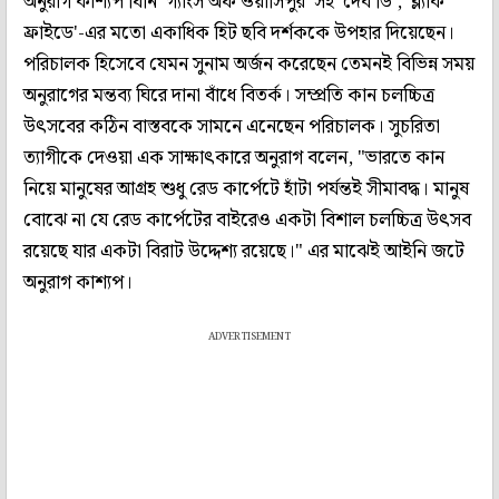
অনুরাগ কাশ্যপ যিনি 'গ্যাংস অফ ওয়াসিপুর' সহ 'দেব ডি', 'ব্ল্যাক
ফ্রাইডে'-এর মতো একাধিক হিট ছবি দর্শককে উপহার দিয়েছেন।
পরিচালক হিসেবে যেমন সুনাম অর্জন করেছেন তেমনই বিভিন্ন সময়
অনুরাগের মন্তব্য ঘিরে দানা বাঁধে বিতর্ক। সম্প্রতি কান চলচ্চিত্র
উৎসবের কঠিন বাস্তবকে সামনে এনেছেন পরিচালক। সুচরিতা
ত্যাগীকে দেওয়া এক সাক্ষাৎকারে অনুরাগ বলেন, "ভারতে কান
নিয়ে মানুষের আগ্রহ শুধু রেড কার্পেটে হাঁটা পর্যন্তই সীমাবদ্ধ। মানুষ
বোঝে না যে রেড কার্পেটের বাইরেও একটা বিশাল চলচ্চিত্র উৎসব
রয়েছে যার একটা বিরাট উদ্দেশ্য রয়েছে।" এর মাঝেই আইনি জটে
অনুরাগ কাশ্যপ।
ADVERTISEMENT