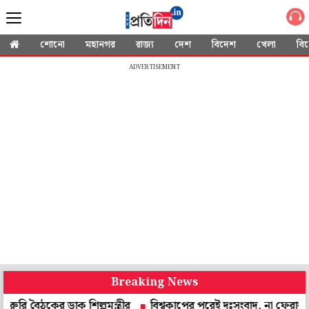
শোনো
মহানগর
রাজ্য
দেশ
বিদেশ
খেলা
বি
ADVERTISEMENT
Breaking News
ের ডাক শিল্পমন্ত্রীর
বিশ্বকাপের পরেই দুঃসংবাদ, না ফেরার দেশে লি