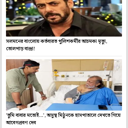
সলমনের বাংলোয় কর্তব্যরত পুলিশকর্মীর আচমকা মৃত্যু,
তোলপাড় বান্দ্রা!
'তুমি বাবার মতোই...', অসুস্থ মিঠুনকে হাসপাতালে দেখতে গিয়ে
আবেগপ্রবণ দেব