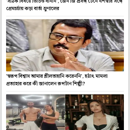
'সঠিক বিষয়ে ভিডিও বানান', জেন জি প্রসঙ্গ টেনে যশস্বীর সঙ্গে
প্রেমচর্চায় কড়া বার্তা ম্রুণালের
'স্বরূপ বিশ্বাস আমার শ্লীলতাহানি করেননি', হঠাৎ মামলা
প্রত্যাহার করে কী জানালেন রূপটান শিল্পী?