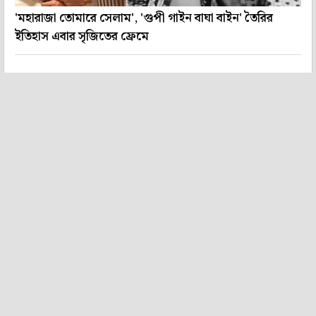
'মহারাজা তোমারে সেলাম', 'গুপী গাইন বাঘা বাইন' তৈরির
ইতিহাস এবার সৃজিতের ফ্রেমে