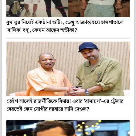
ধুম জ্বর নিয়েই একটানা শুটিং, ডেঙ্গু আক্রান্ত হয়ে হাসপাতালে
'বালিকা বধূ', কেমন আছেন অভীকা?
তেইশ সালেই রাজনীতিকে বিদায়! এবার 'রামায়ণ'-এর ট্রেলার
বেরতেই কেন যোগীর দরবারে সানি দেওল?