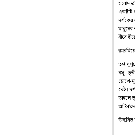
সংবাদ প্
একটাই প
দর্শকের 
মানুষের
ধীরে ধীর
রমরমিয়ে
তপ্ত দুপ
বসু। তৃত
চোখে-মু
নেই। দর
তাহলে তৃ
আর্টস’দে
উচ্ছ্বসি