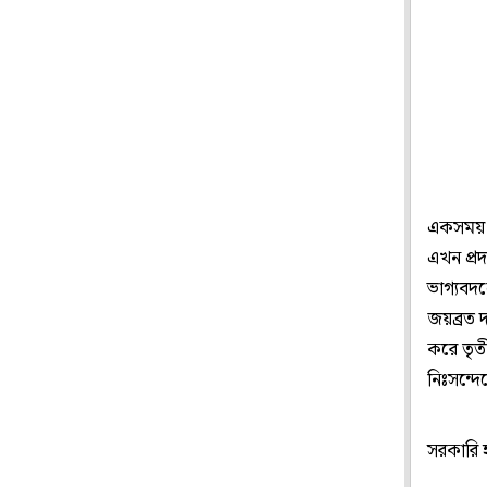
একসময় য
এখন প্র
ভাগ্যবদ
জয়ব্রত 
করে তৃতী
নিঃসন্দে
সরকারি 