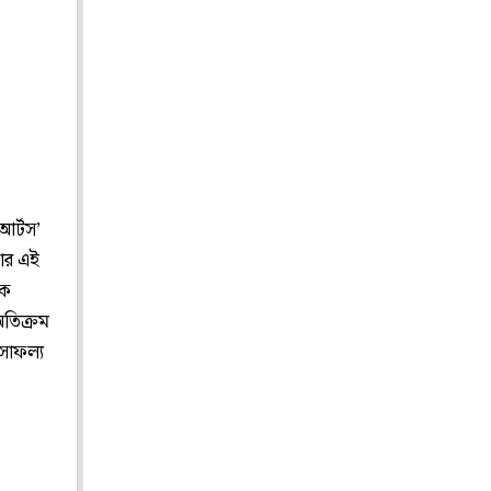
আর্টস’
মার এই
লক
তিক্রম
সাফল্য