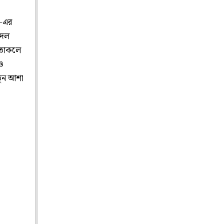
’-এর
বদল
াতাকলে
ও
তুন আশা