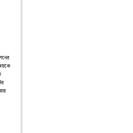
েশনের
 জয়কে
ত
ের
 আর