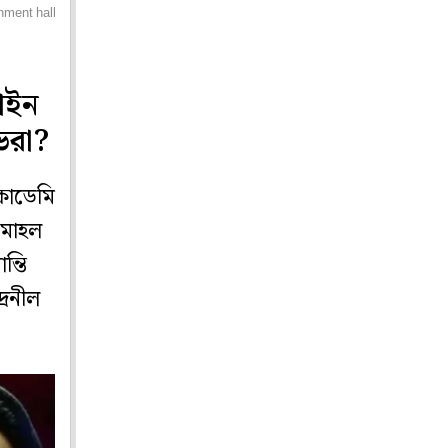
rnment hall nandan
ফাইন
ভরা?
কাডেমি
েমাহল
ন্তি
্রনীল