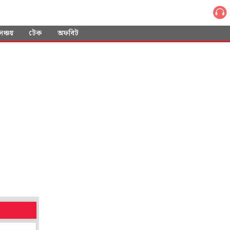
সঞ্চয়
টেক
অফবিট