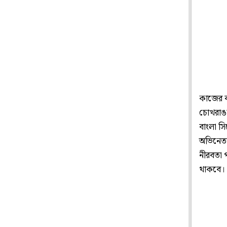
কাজের ব
চোখরাঙা
বাংলা স
অভিনেতার
নীরবতা 
থাকবে।