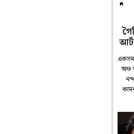
হ
গৈর
আর্
একসময়
অফ ফ
নন্
কামন