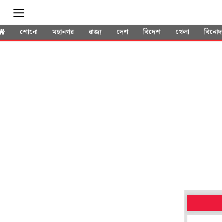
শোনো
মহানগর
রাজ্য
দেশ
বিদেশ
খেলা
বিনো