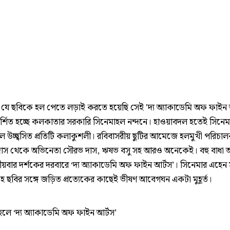
ে ছবিকে হল পেতে লড়াই করতে হয়েছি সেই 'দ্য অ্যাকাডেমি অফ ফাইন 
দর্শিত হচ্ছে কলকাতার সরকারি সিনেমাহল নন্দনে। হাওয়াবদল হতেই সিনে
লে উচ্ছ্বসিত প্রতিটি কলাকুশলী। রবিবাসরীয় ছুটির আমেজে হলমুখী পরিচা
দাস থেকে অভিনেতা সৌরভ দাস, ঋষভ বসু সহ আরও অনেকেই। বহু বাধা অ
য়বার দর্শকের দরবারে ‘দ্য অ্যাকাডেমি অফ ফাইন আর্টস’। সিনেমার এহেন 
হে ছবির সঙ্গে জড়িত প্রত্যেকের কাছেই ভীষণ আবেগঘন একটা মুহূর্ত।
হলে ‘দ্য অ্যাকাডেমি অফ ফাইন আর্টস’