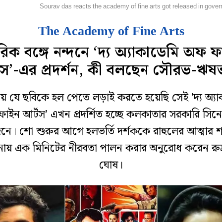
লি বলি টলি
Sourav das reacts the academy of fine arts got released in gove
The Academy of Fine Arts
িক বঙ্গে নন্দনে ‘দ্য অ্যাকাডেমি অফ 
টস’-এর প্রদর্শন, কী বলছেন সৌরভ-ঋষ
 যে ছবিকে হল পেতে লড়াই করতে হয়েছি সেই 'দ্য অ্যা
াইন আর্টস’ এখন প্রদর্শিত হচ্ছে কলকাতার সরকারি সিন
দনে। শো শুরুর আগে হলভর্তি দর্শককে রাহুলের আত্মার শা
ায় এক মিনিটের নীরবতা পালন করার অনুরোধ করেন রুদ
ঘোষ।