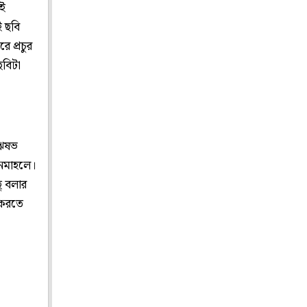
রই
 ছবি
ে প্রচুর
বিটা
 ঋষভ
নেমাহলে।
ু বলার
 করতে