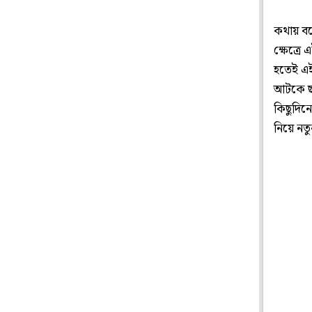
কথায় বল
ক্ষেত্রে
হতেই এই
আটকে ছব
কিছুদিন
নিয়ে নত